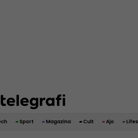
ech
Sport
Magazina
Cult
Ajo
Life