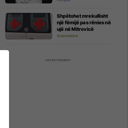
rrëshqitjet e dheut
Shpëtohet mrekullisht
një fëmijë pas rënies në
ujë në Mitrovicë
Shëndetësi