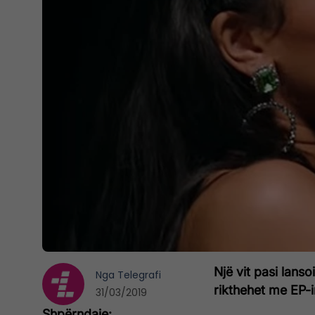
Një vit pasi lans
Nga
Telegrafi
rikthehet me EP-in
31/03/2019