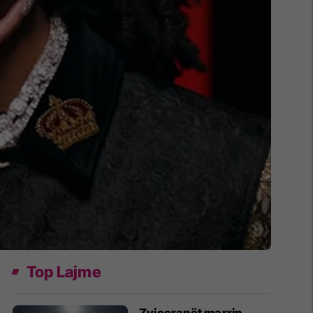
Top Lajme