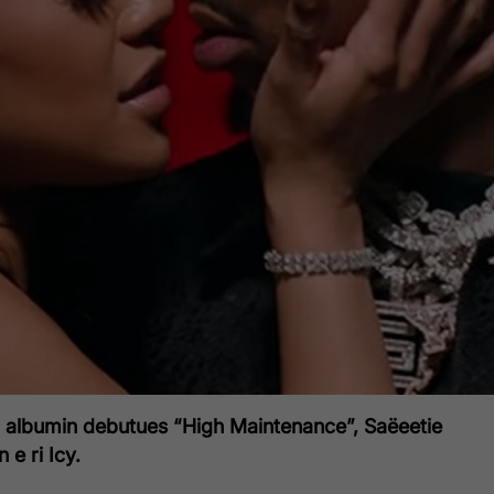
oi albumin debutues “High Maintenance”, Saëeetie
 e ri Icy.