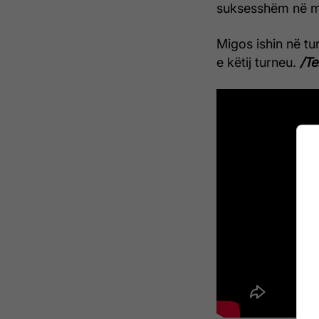
suksesshëm në m
Migos ishin në t
e këtij turneu.
/Te