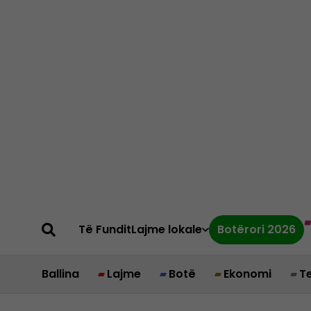
Të Fundit
Lajme lokale
Botërori 2026
Ballina
Lajme
Botë
Ekonomi
T