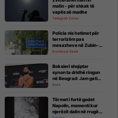
Zviceranët marrin
malin - për shkak të
vapës së madhe
Telegrafi Zvicer
Policia nis hetimet për
terrorizëm pas
mesazheve në Zubin-
Potok
Kronika e Zezë
Boksieri shqiptar
synon ta dridhë ringun
në Beograd: Jam gati,
Zoti e bekoftë
Boks
Shqipërinë
Tërmet i fortë godet
Napolin, momenti kur
njerëzit dalin në rrugë -
dëme të shumta nga
Evropa