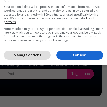
Your personal data will be processed and information from your device
(cookies, unique identifiers, and other device data) may be stored by,
accessed by and shared with 369 partners, or used specifically by this
site. We and our partners may use precise geolocation data.
List of
partners.
Some vendors may process your personal data on the basis of legitimate
interest, which you can object to by managing your options below. Look
for a link at the bottom of this page or in the site menu to manage or
withdraw consent in privacy and cookie settings.
Manage options
Consent