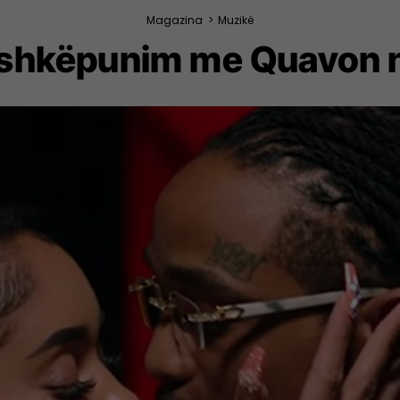
Magazina
>
Muzikë
ashkëpunim me Quavon në