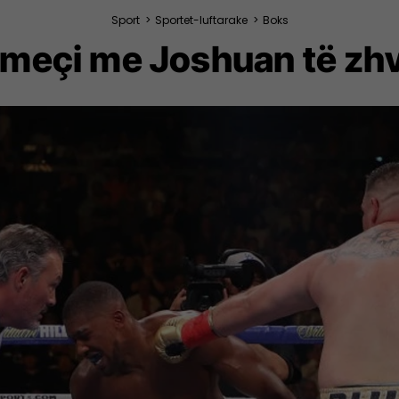
Sport
>
Sportet-luftarake
>
Boks
rimeçi me Joshuan të zhv