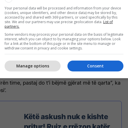
Your personal data will be processed and information from your device
(cookies, unique identifiers, and other device data) may be stored by,
accessed by and shared with 369 partners, or used specifically by this
site. We and our partners may use precise geolocation data.
List of
ër herë Anthony Joshuan (Foto: Al Bello/Getty Images/Guliver)
partners.
Some vendors may process your personal data on the basis of legitimate
uese të kampionit të ri botëror, promoteri i
interest, which you can object to by managing your options below. Look
for a link at the bottom of this page or in the site menu to manage or
 Hearn, ka lëshuar një njoftim se ata duan një rimeç
withdraw consent in privacy and cookie settings.
në Britaninë e Madhe, por Ruiz dëshiron që
ohet në vendin e tij.
Manage options
Consent
 ta zhvillonim një rimeç, por fillimisht duhet të
ën time, pastaj do t’i bëjmë gjërat më të qarta”, ka
i’.
Këtë askush nuk e kishte
pritur! Ruiz e rrëzon katër