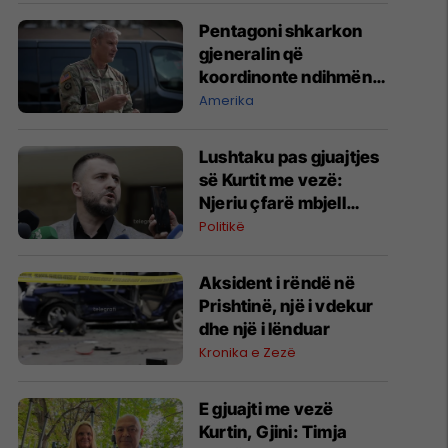
Pentagoni shkarkon
gjeneralin që
koordinonte ndihmën
ushtarake për
Amerika
Ukrainën
​Lushtaku pas gjuajtjes
së Kurtit me vezë:
Njeriu çfarë mbjell
edhe korrë
Politikë
Aksident i rëndë në
Prishtinë, një i vdekur
dhe një i lënduar
Kronika e Zezë
E gjuajti me vezë
Kurtin, ​Gjini: Timja