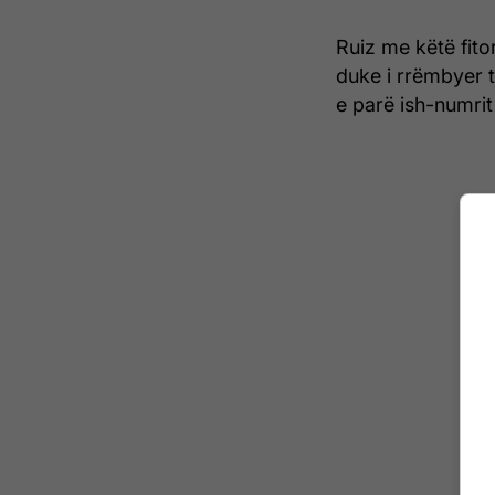
Ruiz me këtë fito
duke i rrëmbyer 
e parë ish-numrit