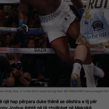
ndy Ruiz Jr in the third round during their IBF/WBA/WBO heavyweight title f
 një hap përpara duke thënë se dëshira e tij për
ony Joshua është që të zhvillohet në Meksikë.