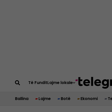
Të Fundit
Lajme lokale
Ballina
Lajme
Botë
Ekonomi
T