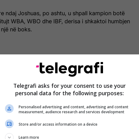
re ndaj Joshuas, po ashtu, u shpall kampion botë
titujt WBA, WBO dhe IBF, derisa i shkaktoi humbjen
 një në boks.
Telegrafi asks for your consent to use your
personal data for the following purposes:
Personalised advertising and content, advertising and content
measurement, audience research and services development
Store and/or access information on a device
Learn more