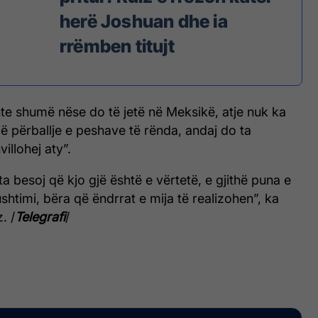
herë Joshuan dhe ia
rrëmben titujt
te shumë nëse do të jetë në Meksikë, atje nuk ka
ë përballje e peshave të rënda, andaj do ta
illohej aty”.
 besoj që kjo gjë është e vërtetë, e gjithë puna e
timi, bëra që ëndrrat e mija të realizohen”, ka
. /
Telegrafi
/