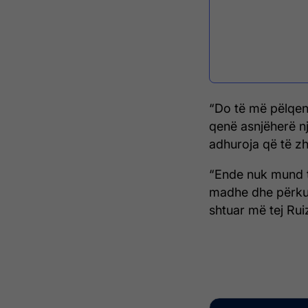
“Do të më pëlqen
qenë asnjëherë nj
adhuroja që të zhv
“Ende nuk mund ta
madhe dhe përkush
shtuar më tej Ruiz