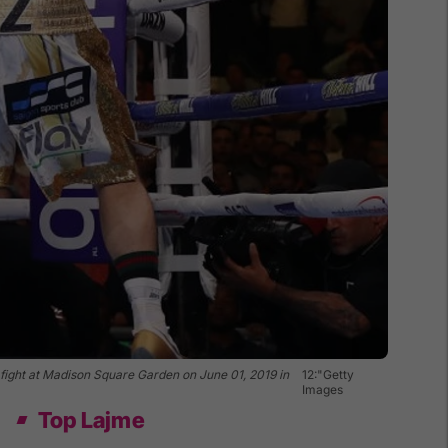
ight at Madison Square Garden on June 01, 2019 in
12:"Getty
Images
Top Lajme