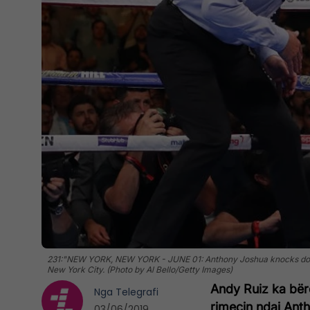
231:"NEW YORK, NEW YORK - JUNE 01: Anthony Joshua knocks down A
New York City. (Photo by Al Bello/Getty Images)
Andy Ruiz ka bërë
Nga
Telegrafi
rimeçin ndaj Anth
03/06/2019