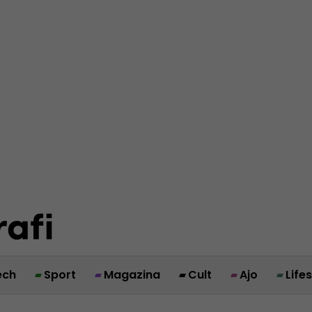
ech
Sport
Magazina
Cult
Ajo
Life