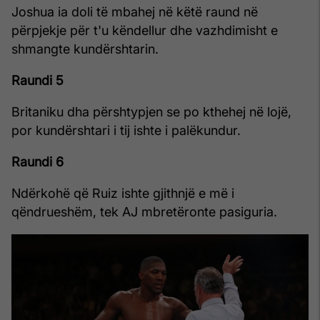
Joshua ia doli të mbahej në këtë raund në
përpjekje për t'u këndellur dhe vazhdimisht e
shmangte kundërshtarin.
Raundi 5
Britaniku dha përshtypjen se po kthehej në lojë,
por kundërshtari i tij ishte i palëkundur.
Raundi 6
Ndërkohë që Ruiz ishte gjithnjë e më i
qëndrueshëm, tek AJ mbretëronte pasiguria.