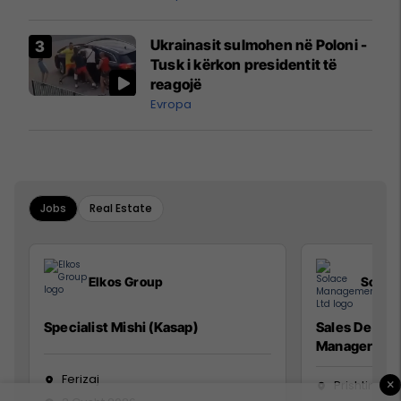
interceptuar fluturaken e Qatar
Airways që po shkonte drejt
Ukrainasit sulmohen në Poloni -
Mançesterit
Tusk i kërkon presidentit të
reagojë
Evropa
Jobs
Real Estate
Elkos Group
Solac
Specialist Mishi (Kasap)
Sales Devel
Manager
Ferizaj
×
Prishtinë