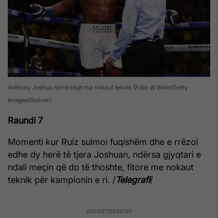
Anthony Joshua humb titujt me nokaut teknik (Foto: Al Bello/Getty
Images/Guliver)
Raundi 7
Momenti kur Ruiz sulmoi fuqishëm dhe e rrëzoi
edhe dy herë të tjera Joshuan, ndërsa gjyqtari e
ndali meçin që do të thoshte, fitore me nokaut
teknik për kampionin e ri. /
Telegrafi
/