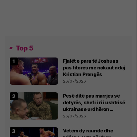
Top 5
Fjalët e para të Joshuas
pas fitores me nokaut ndaj
Kristian Prengës
26/07/2026
Pesë ditë pas marrjes së
detyrës, shefi i ri i ushtrisë
ukrainase urdhëron
kontroll të madh
26/07/2026
Vetëm dy raunde dhe