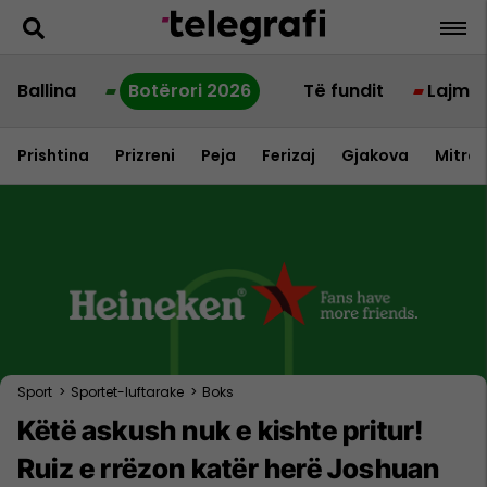
Ballina
Botërori 2026
Të fundit
Lajme
Prishtina
Prizreni
Peja
Ferizaj
Gjakova
Mitrov
Sport
>
Sportet-luftarake
>
Boks
Këtë askush nuk e kishte pritur!
Ruiz e rrëzon katër herë Joshuan