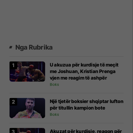
Nga Rubrika
U akuzua për kurdisje të meçit
me Joshuan, Kristian Prenga
vjen me reagim të ashpër
Boks
Një tjetër boksier shqiptar lufton
për titullin kampion bote
Boks
Akuzat për kurdisje, reagon për