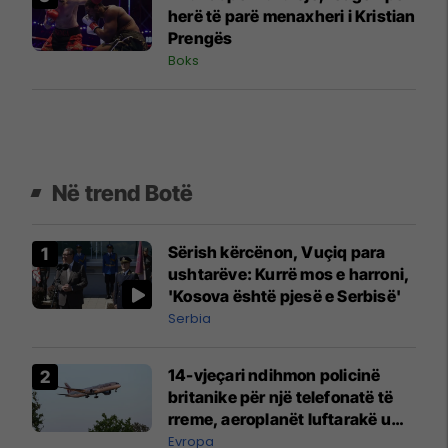
herë të parë menaxheri i Kristian
Prengës
Boks
Në trend Botë
Sërish kërcënon, Vuçiq para
ushtarëve: Kurrë mos e harroni,
'Kosova është pjesë e Serbisë'
Serbia
14-vjeçari ndihmon policinë
britanike për një telefonatë të
rreme, aeroplanët luftarakë u
ngritën në ajër për të
Evropa