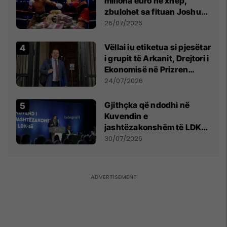
miliona euro në xhep,
zbulohet sa fituan Joshua
e Prenga
26/07/2026
Vëllai iu etiketua si pjesëtar
i grupit të Arkanit, Drejtori i
Ekonomisë në Prizren
mohon pretendimet
24/07/2026
Gjithçka që ndodhi në
Kuvendin e
jashtëzakonshëm të LDK-
së
30/07/2026