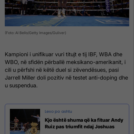
(Foto: Al Bello/Getty Images/Guliver)
Kampioni i unifikuar vuri titujt e tij IBF, WBA dhe
WBO, në sfidën përballë meksikano-amerikanit, i
cili u përfshi në këtë duel si zëvendësues, pasi
Jarrell Miller doli pozitiv në testet anti-doping dhe
u suspendua.
Kjo është shuma që ka fituar Andy
Ruiz pas triumfit ndaj Joshuas