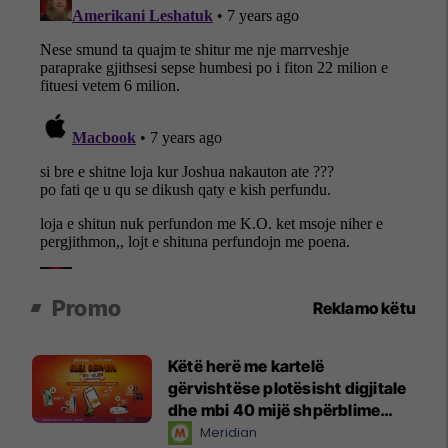
Promo
Reklamo këtu
Këtë herë me kartelë
gërvishtëse plotësisht digjitale
dhe mbi 40 mijë shpërblime
instant!
Meridian