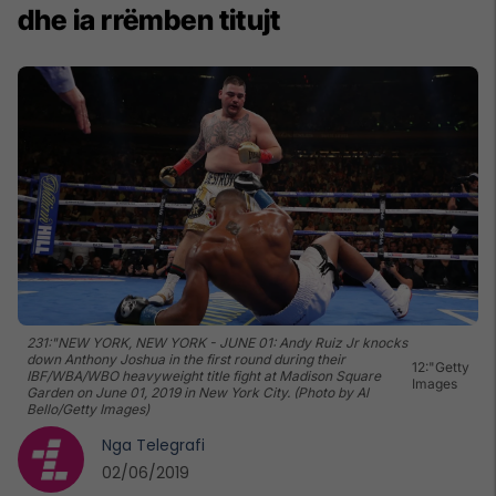
dhe ia rrëmben titujt
231:"NEW YORK, NEW YORK - JUNE 01: Andy Ruiz Jr knocks
down Anthony Joshua in the first round during their
12:"Getty
IBF/WBA/WBO heavyweight title fight at Madison Square
Images
Garden on June 01, 2019 in New York City. (Photo by Al
Bello/Getty Images)
Nga
Telegrafi
02/06/2019