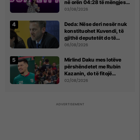
në orën 04:28 të mëngjesit
- dhe bota digjitale serbe
03/08/2026
shpall gjendjen e luftës
Deda: Nëse deri nesër nuk
konstituohet Kuvendi, të
gjithë deputetët do të
bëjnë shkelje të rëndë
06/08/2026
kushtetuese
Mirlind Daku mes lotëve
përshëndetet me Rubin
Kazanin, do të fitojë
miliona te Spartak Moska
02/08/2026