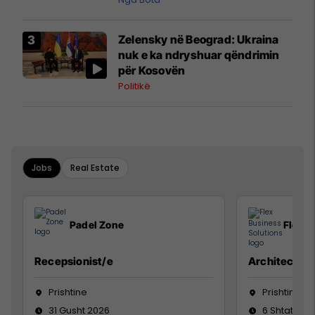
Zelensky në Beograd: Ukraina
nuk e ka ndryshuar qëndrimin
për Kosovën
Politikë
Jobs
Real Estate
Padel Zone
Flex B
Recepsionist/e
Architect
Prishtine
Prishtinë
31 Gusht 2026
6 Shtator 2