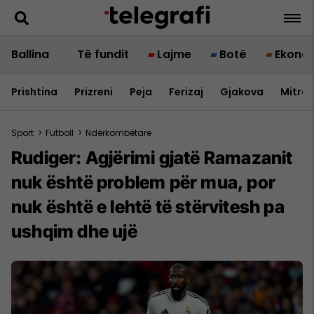
Ballina
Të fundit
Lajme
Botë
Ekono
Prishtina
Prizreni
Peja
Ferizaj
Gjakova
Mitrov
Sport
>
Futboll
>
Ndërkombëtare
Rudiger: Agjërimi gjatë Ramazanit
nuk është problem për mua, por
nuk është e lehtë të stërvitesh pa
ushqim dhe ujë