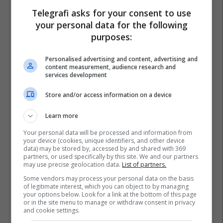
Telegrafi asks for your consent to use
your personal data for the following
purposes:
Personalised advertising and content, advertising and
content measurement, audience research and
services development
Store and/or access information on a device
Learn more
Your personal data will be processed and information from
your device (cookies, unique identifiers, and other device
data) may be stored by, accessed by and shared with 369
partners, or used specifically by this site. We and our partners
may use precise geolocation data.
List of partners.
Some vendors may process your personal data on the basis
of legitimate interest, which you can object to by managing
your options below. Look for a link at the bottom of this page
Muaji I Ramazanit
Antonio Rudiger
Agjërimi
or in the site menu to manage or withdraw consent in privacy
Real Madrid
and cookie settings.