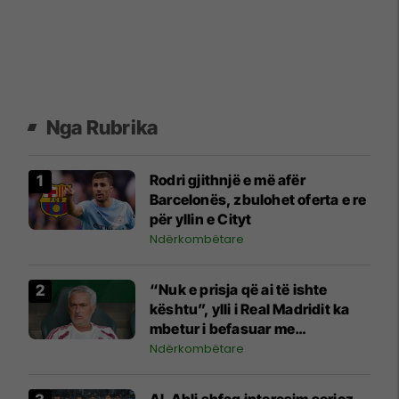
Nga Rubrika
Rodri gjithnjë e më afër
Barcelonës, zbulohet oferta e re
për yllin e Cityt
Ndërkombëtare
“Nuk e prisja që ai të ishte
kështu”, ylli i Real Madridit ka
mbetur i befasuar me
Mourinhon
Ndërkombëtare
Al-Ahli shfaq interesim serioz