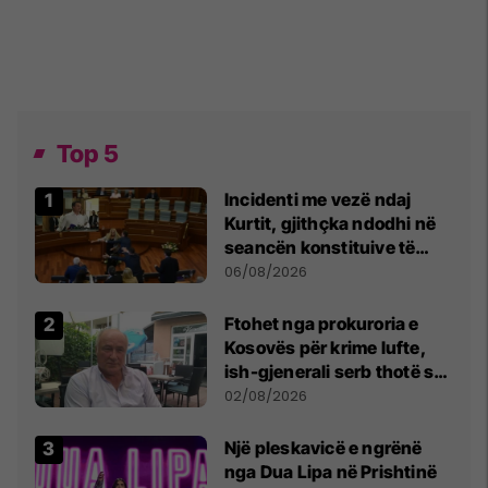
Top 5
Incidenti me vezë ndaj
Kurtit, gjithçka ndodhi në
seancën konstituive të
Kuvendit
06/08/2026
Ftohet nga prokuroria e
Kosovës për krime lufte,
ish-gjenerali serb thotë se
dikush e tradhtoi në
02/08/2026
Beograd
Një pleskavicë e ngrënë
nga Dua Lipa në Prishtinë