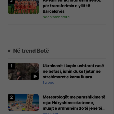
për transferimin e yllit të
Barcelonës
Ndërkombëtare
Në trend Botë
Ukrainasit i kapin ushtarët rusë
në befasi, ishin duke fjetur në
strehimoret e kamufluara
Evropa
Meteorologët me parashikime të
reja: Ndryshime ekstreme,
muajt e ardhshëm do të jenë të
pazakontë
Nga Bota