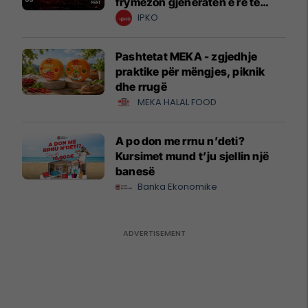
frymëzon gjeneratën e re të
krijuesve
IPKO
Pashtetat MEKA - zgjedhje
praktike për mëngjes, piknik
dhe rrugë
MEKA HALAL FOOD
A po don me rrnu n’deti?
Kursimet mund t’ju sjellin një
banesë
Banka Ekonomike