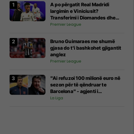
A po përgatit Real Madridi
largimin e Viniciusit?
Transferimi i Diomandes dhe
interesi i Arsenalit po ngrenë
Premier League
shumë pikëpyetje
Bruno Guimaraes me shumë
gjasa do t'i bashkohet gjigantit
anglez
Premier League
"Ai refuzoi 100 milionë euro në
sezon për të qëndruar te
Barcelona" - agjenti i
Lewandowskit zbulon
La Liga
prapaskenat