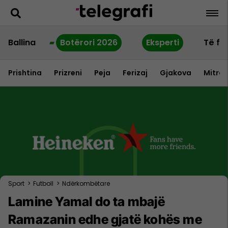
Ballina
Botërori 2026
Eksperti
Të fu
Prishtina
Prizreni
Peja
Ferizaj
Gjakova
Mitrov
Sport
>
Futboll
>
Ndërkombëtare
Lamine Yamal do ta mbajë
Ramazanin edhe gjatë kohës me