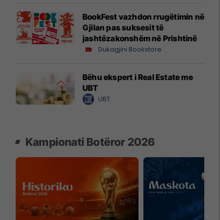
BookFest vazhdon rrugëtimin në
Gjilan pas suksesit të
jashtëzakonshëm në Prishtinë
Dukagjini Bookstore
Bëhu ekspert i Real Estate me
UBT
UBT
Kampionati Botëror 2026