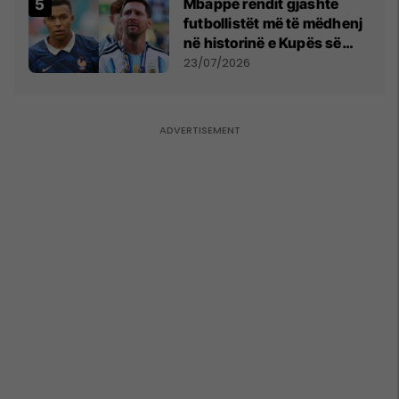
Mbappe rendit gjashtë
futbollistët më të mëdhenj
në historinë e Kupës së
Botës, Messi mbetet i dyti
23/07/2026