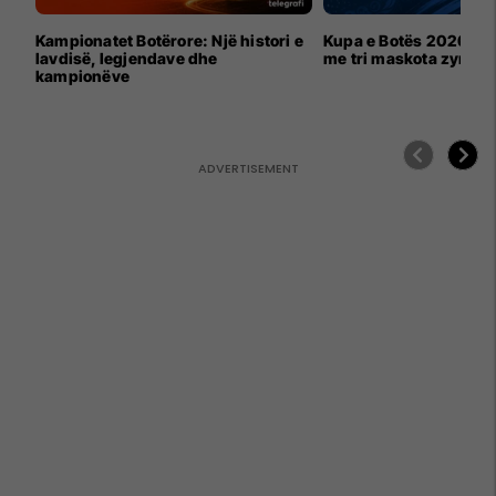
Kampionatet Botërore: Një histori e
Kupa e Botës 2026 për
lavdisë, legjendave dhe
me tri maskota zyrtar
kampionëve