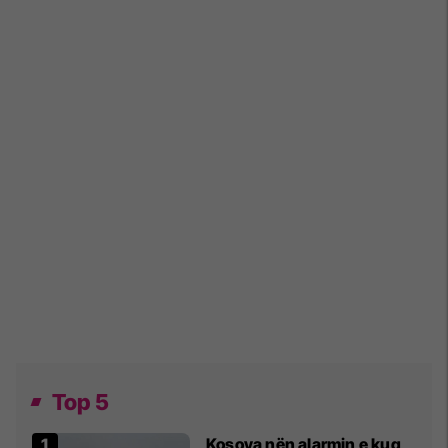
Top 5
Kosova nën alarmin e kuq