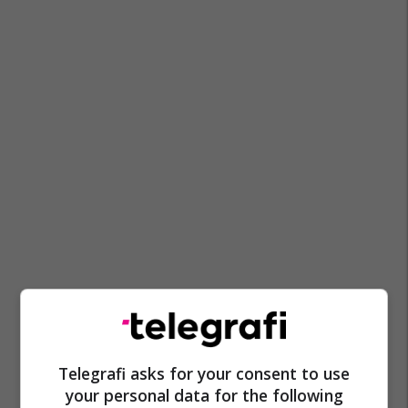
Telegrafi asks for your consent to use
Barcelona
Kombëtarja E Spanjës
Lamine Yamal
your personal data for the following