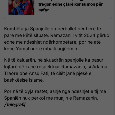
tregon edhe çfarë konsumon për
syfyr
Kombëtarja Spanjolle po përballet për herë të
parë me këtë situatë: Ramazani i vitit 2024 përkoi
edhe me ndeshjet ndërkombëtare, por në atë
kohë Yamal nuk e mbajti agjërimin.
Në të kaluarën, në skuadrën spanjolle ka pasur
lojtarë që kanë respektuar Ramazanin, si Adama
Traore dhe Ansu Fati, të cilët janë pjesë e
bashkësisë islame.
Por në të dyja rastet, asnjë nga ndeshjet e tij me
Spanjën nuk përkoi me muajin e Ramazanin.
/Telegrafi
/