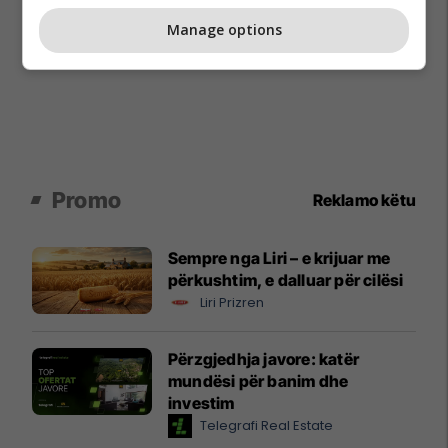
Manage options
Promo
Reklamo këtu
Sempre nga Liri – e krijuar me
përkushtim, e dalluar për cilësi
Liri Prizren
Përzgjedhja javore: katër
mundësi për banim dhe
investim
Telegrafi Real Estate