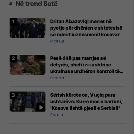
Në trend Botë
Dritan Abazoviqi merret në
pyetje për dhënien e shtetësisë
së nderit biznesmenit kosovar
Mali i Zi
Pesë ditë pas marrjes së
detyrës, shefi i ri i ushtrisë
ukrainase urdhëron kontroll të
madh
Evropa
Sërish kërcënon, Vuçiq para
ushtarëve: Kurrë mos e harroni,
'Kosova është pjesë e Serbisë'
Serbia