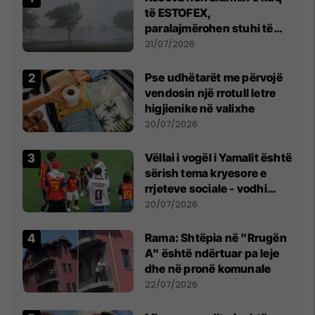
të ESTOFEX,
paralajmërohen stuhi të
fuqishme me breshër dhe
21/07/2026
erëra të forta
Pse udhëtarët me përvojë
vendosin një rrotull letre
higjienike në valixhe
20/07/2026
Vëllai i vogël i Yamalit është
sërish tema kryesore e
rrjeteve sociale - vodhi
vëmendjen pas finales së
20/07/2026
Kupës së Botës
Rama: Shtëpia në "Rrugën
A" është ndërtuar pa leje
dhe në pronë komunale
22/07/2026