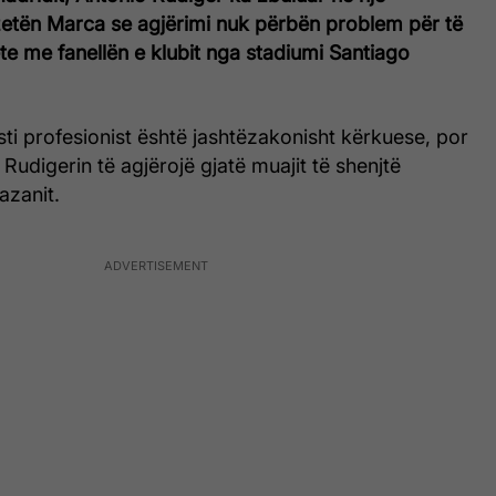
azetën Marca se agjërimi nuk përbën problem për të
ete me fanellën e klubit nga stadiumi Santiago
isti profesionist është jashtëzakonisht kërkuese, por
Rudigerin të agjërojë gjatë muajit të shenjtë
zanit.