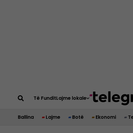
Të Fundit
Lajme lokale
Ballina
Lajme
Botë
Ekonomi
T