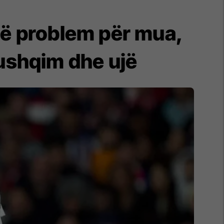
të problem për mua,
 ushqim dhe ujë