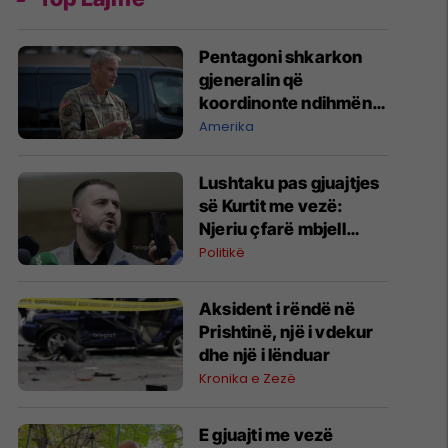
Pentagoni shkarkon
gjeneralin që
koordinonte ndihmën
ushtarake për
Amerika
Ukrainën
​Lushtaku pas gjuajtjes
së Kurtit me vezë:
Njeriu çfarë mbjell
edhe korrë
Politikë
Aksident i rëndë në
Prishtinë, një i vdekur
dhe një i lënduar
Kronika e Zezë
E gjuajti me vezë