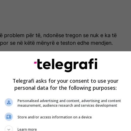
të problem për të, ndonëse tregon se nuk e ka të
t, por se në këtë mënyrë e teston edhe mendjen.
htë problem për mua, jam mësuar me të. Nuk ha
i zbatoj me përpikëri rregullat. Nuk është e lehtë të
në këtë mënyrë teston mendjen dhe në fund e bën
Telegrafi asks for your consent to use your
të një nga armët kryesore që kam, mentaliteti. Dhe
personal data for the following purposes:
mi i muajit të Ramazanit nuk është problem për
limisht Rudiger.
Personalised advertising and content, advertising and content
measurement, audience research and services development
Store and/or access information on a device
Lamine Yamal do ta mbajë
Learn more