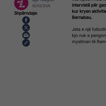
Nga
Telegrafi
intervistë për g
19/03/2025
kur kryen aktivit
Bernabeu.
Jeta e një futboll
kjo nuk e pengon 
mysliman të Rama