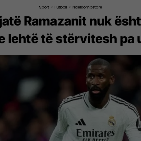
Sport
>
Futboll
>
Ndërkombëtare
gjatë Ramazanit nuk ësh
e lehtë të stërvitesh pa