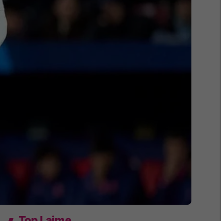
Top Lajme