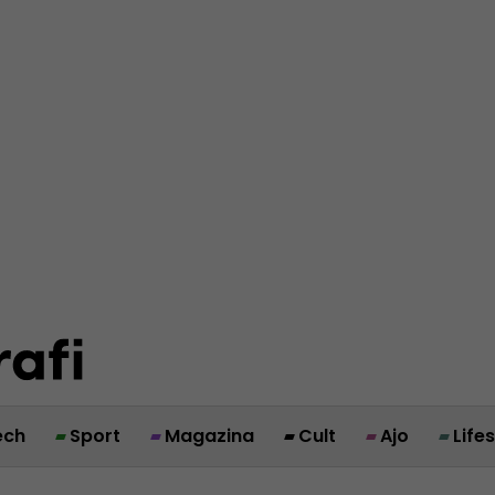
ech
Sport
Magazina
Cult
Ajo
Life