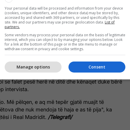
Ramazanin edhe gjatë
Your personal data will be processed and information from your device
kohës me ekipin kombëtar
(cookies, unique identifiers, and other device data) may be stored by,
accessed by and shared with 369 partners, or used specifically by this
site. We and our partners may use precise geolocation data.
List of
partners.
Some vendors may process your personal data on the basis of legitimate
një nutricionist, që është gjëja më e rëndësishme.
interest, which you can object to by managing your options below. Look
for a link at the bottom of this page or in the site menu to manage or
 duhet të ha dhe sa duhet të pi. Nëse flas me
withdraw consent in privacy and cookie settings.
it Pintus, ai do të më bëjë të vrapoj dhe do të më
kështu që është më mirë të flas me një nutricionist",
Manage options
Consent
uke qeshur.
goi se falet pesë herë në ditë dhe kënaqet duke bërë
ep intervista.
o. Më pëlqen, e aq më tepër gjatë muajit të
tova dhe nuk mendoja të haja e as të pija", ka
ësi i Real Madridit.
/Telegrafi/