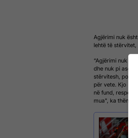
Agjërimi nuk ësh
lehtë të stërvite
“Agjërimi nuk ës
dhe nuk pi asgjë, 
stërvitesh, por 
për vete. Kjo ësh
në fund, respekti
mua", ka thënë fil