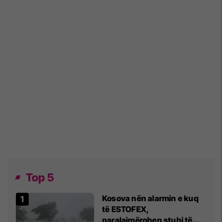
Top 5
Kosova nën alarmin e kuq
të ESTOFEX,
paralajmërohen stuhi të