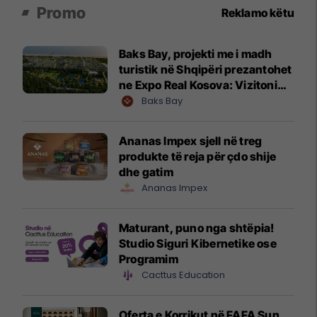
Promo
Reklamo këtu
Baks Bay, projekti me i madh
turistik në Shqipëri prezantohet
ne Expo Real Kosova: Vizitoni
shtandin dhe zbuloni
Baks Bay
mundësitë e investimit
Ananas Impex sjell në treg
produkte të reja për çdo shije
dhe gatim
Ananas Impex
Maturant, puno nga shtëpia!
Studio Siguri Kibernetike ose
Programim
Cacttus Education
Oferta e Korrikut në FAFA Sun