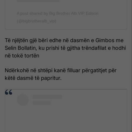
A post shared by Big Brother Alb VIP Edition
(@bigbrotheralb_vip)
Të njëjtën gjë bëri edhe në dasmën e Gimbos me
Selin Bollatin, ku prishi të gjitha trëndafilat e hodhi
në tokë tortën
Ndërkohë në shtëpi kanë filluar përgatitjet për
këtë dasmë të papritur.