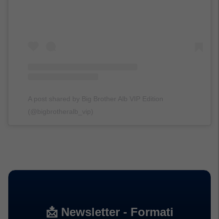
A post shared by Big Brother Alb VIP Edition
(@bigbrotheralb_vip)