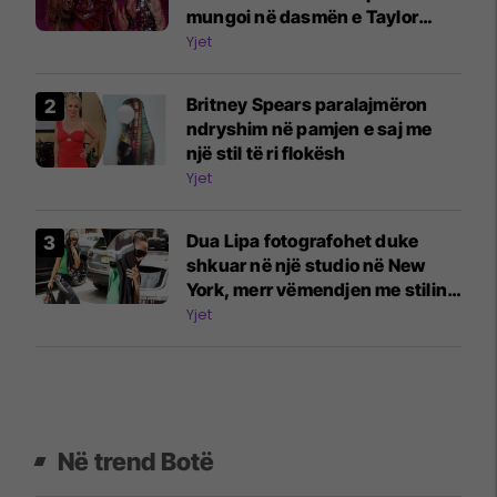
mungoi në dasmën e Taylor
Swift
Yjet
Britney Spears paralajmëron
ndryshim në pamjen e saj me
një stil të ri flokësh
Yjet
Dua Lipa fotografohet duke
shkuar në një studio në New
York, merr vëmendjen me stilin e
veçantë
Yjet
Në trend Botë