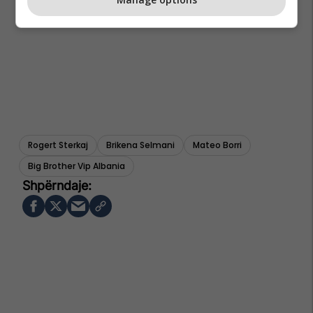
Rogert Sterkaj
Brikena Selmani
Mateo Borri
Big Brother Vip Albania