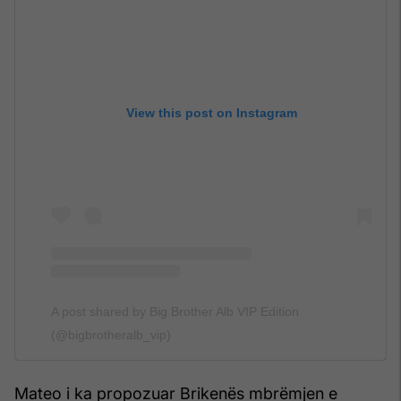
View this post on Instagram
A post shared by Big Brother Alb VIP Edition
(@bigbrotheralb_vip)
Mateo i ka propozuar Brikenës mbrëmjen e