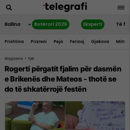
Ballina
Botërori 2026
Eksperti
Të fu
Prishtina
Prizreni
Peja
Ferizaj
Gjakova
Mitrov
Magazina
>
Yjet
Rogerti përgatit fjalim për dasmën
e Brikenës dhe Mateos - thotë se
do të shkatërrojë festën