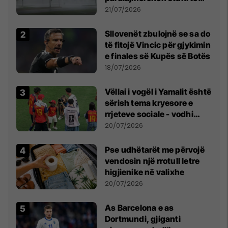
fuqishme me breshër dhe
21/07/2026
erëra të forta
Sllovenët zbulojnë se sa do
të fitojë Vincic për gjykimin
e finales së Kupës së Botës
18/07/2026
Vëllai i vogël i Yamalit është
sërish tema kryesore e
rrjeteve sociale - vodhi
vëmendjen pas finales së
20/07/2026
Kupës së Botës
Pse udhëtarët me përvojë
vendosin një rrotull letre
higjienike në valixhe
20/07/2026
As Barcelona e as
Dortmundi, gjiganti