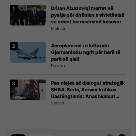
Dritan Abazoviqi merret në
pyetje për dhënien e shtetësisë
së nderit biznesmenit kosovar
Mali i Zi
Aeroplani më i ri luftarak i
Gjermanisë u ngrit për herë të
parë në qiell
Evropa
Pas nisjes së dialogut strategjik
SHBA-Serbi, Serwer kritikon
Uashingtonin: Anashkaluat
Banjskën, sulmin ndaj KFOR-it
Serbia
dhe rrëmbimin e Policëve të
Kosovës