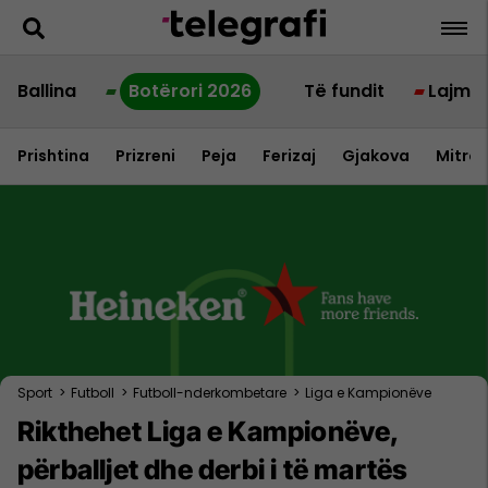
Ballina
Botërori 2026
Të fundit
Lajme
Prishtina
Prizreni
Peja
Ferizaj
Gjakova
Mitrov
Sport
>
Futboll
>
Futboll-nderkombetare
>
Liga e Kampionëve
Rikthehet Liga e Kampionëve,
përballjet dhe derbi i të martës