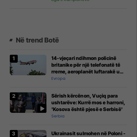
Në trend Botë
14-vjeçari ndihmon policinë
britanike për një telefonatë të
rreme, aeroplanët luftarakë u
ngritën në ajër për të
Evropa
interceptuar fluturaken e Qatar
Airways që po shkonte drejt
Sërish kërcënon, Vuçiq para
Mançesterit
ushtarëve: Kurrë mos e harroni,
'Kosova është pjesë e Serbisë'
Serbia
Ukrainasit sulmohen në Poloni -