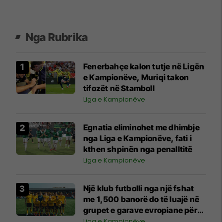
Nga Rubrika
Fenerbahçe kalon tutje në Ligën
e Kampionëve, Muriqi takon
tifozët në Stamboll
Liga e Kampionëve
Egnatia eliminohet me dhimbje
nga Liga e Kampionëve, fati i
kthen shpinën nga penalltitë
Liga e Kampionëve
Një klub futbolli nga një fshat
me 1,500 banorë do të luajë në
grupet e garave evropiane për
herë të parë në histori
Liga e Kampionëve