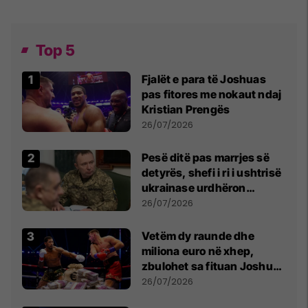
Top 5
Fjalët e para të Joshuas
pas fitores me nokaut ndaj
Kristian Prengës
26/07/2026
Pesë ditë pas marrjes së
detyrës, shefi i ri i ushtrisë
ukrainase urdhëron
kontroll të madh
26/07/2026
Vetëm dy raunde dhe
miliona euro në xhep,
zbulohet sa fituan Joshua
e Prenga
26/07/2026