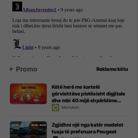
Promo
Reklamo këtu
Këtë herë me kartelë
gërvishtëse plotësisht digjitale
dhe mbi 40 mijë shpërblime
instant!
Meridian
Zgjidhni një nga katër modelet
tuaja të preferuara Peugeot