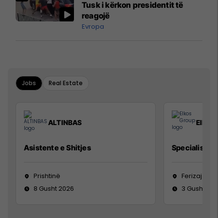
Tusk i kërkon presidentit të
reagojë
Evropa
Jobs
Real Estate
ALTINBAS
Elkos
Asistente e Shitjes
Specialist Mi
Prishtinë
Ferizaj
8 Gusht 2026
3 Gusht 20