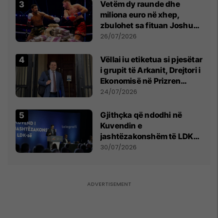
Vetëm dy raunde dhe
miliona euro në xhep,
zbulohet sa fituan Joshua
e Prenga
26/07/2026
Vëllai iu etiketua si pjesëtar
i grupit të Arkanit, Drejtori i
Ekonomisë në Prizren
mohon pretendimet
24/07/2026
Gjithçka që ndodhi në
Kuvendin e
jashtëzakonshëm të LDK-
së
30/07/2026