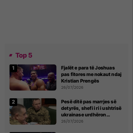
Top 5
Fjalët e para të Joshuas
pas fitores me nokaut ndaj
Kristian Prengës
26/07/2026
Pesë ditë pas marrjes së
detyrës, shefi i ri i ushtrisë
ukrainase urdhëron
kontroll të madh
26/07/2026