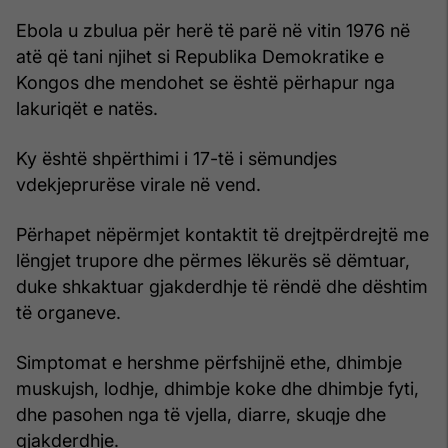
Ebola u zbulua për herë të parë në vitin 1976 në
atë që tani njihet si Republika Demokratike e
Kongos dhe mendohet se është përhapur nga
lakuriqët e natës.
Ky është shpërthimi i 17-të i sëmundjes
vdekjeprurëse virale në vend.
Përhapet nëpërmjet kontaktit të drejtpërdrejtë me
lëngjet trupore dhe përmes lëkurës së dëmtuar,
duke shkaktuar gjakderdhje të rëndë dhe dështim
të organeve.
Simptomat e hershme përfshijnë ethe, dhimbje
muskujsh, lodhje, dhimbje koke dhe dhimbje fyti,
dhe pasohen nga të vjella, diarre, skuqje dhe
gjakderdhje.