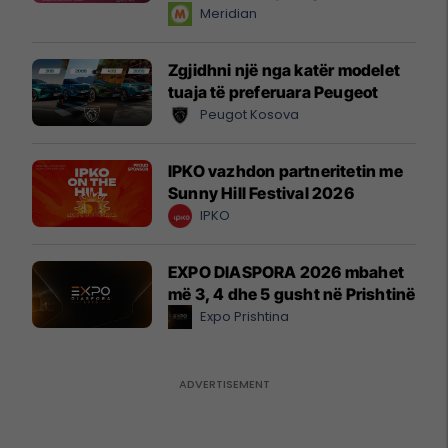
instant!
Meridian
Zgjidhni një nga katër modelet
tuaja të preferuara Peugeot
Peugot Kosova
IPKO vazhdon partneritetin me
Sunny Hill Festival 2026
IPKO
EXPO DIASPORA 2026 mbahet
më 3, 4 dhe 5 gusht në Prishtinë
Expo Prishtina