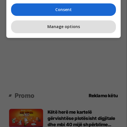
Consent
Manage options
Promo
Reklamo këtu
Këtë herë me kartelë
gërvishtëse plotësisht digjitale
dhe mbi 40 mijë shpërblime