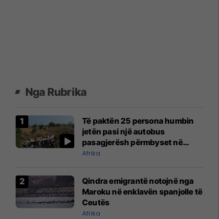
Nga Rubrika
Të paktën 25 persona humbin
jetën pasi një autobus
pasagjerësh përmbyset në
Algjeri
Afrika
Qindra emigrantë notojnë nga
Maroku në enklavën spanjolle të
Ceutës
Afrika