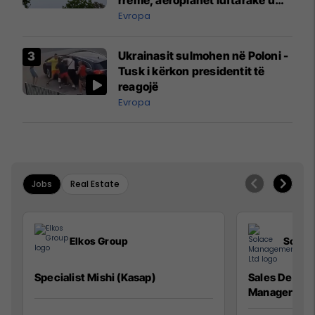
ngritën në ajër për të
Evropa
interceptuar fluturaken e Qatar
Airways që po shkonte drejt
Ukrainasit sulmohen në Poloni -
Mançesterit
Tusk i kërkon presidentit të
reagojë
Evropa
Jobs
Real Estate
Elkos Group
Solac
Specialist Mishi (Kasap)
Sales Devel
Manager