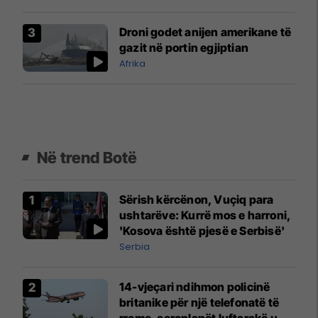
Droni godet anijen amerikane të
gazit në portin egjiptian
Afrika
Në trend Botë
Sërish kërcënon, Vuçiq para
ushtarëve: Kurrë mos e harroni,
'Kosova është pjesë e Serbisë'
Serbia
14-vjeçari ndihmon policinë
britanike për një telefonatë të
rreme, aeroplanët luftarakë u