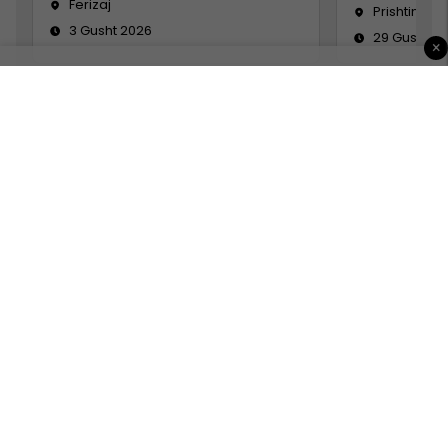
Ferizaj
Prishtinë
3 Gusht 2026
29 Gusht 2
×