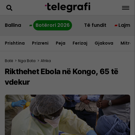
Ballina
Botërori 2026
Të fundit
Lajme
Prishtina
Prizreni
Peja
Ferizaj
Gjakova
Mitrov
Botë
>
Nga Bota
>
Afrika
Rikthehet Ebola në Kongo, 65 të
vdekur