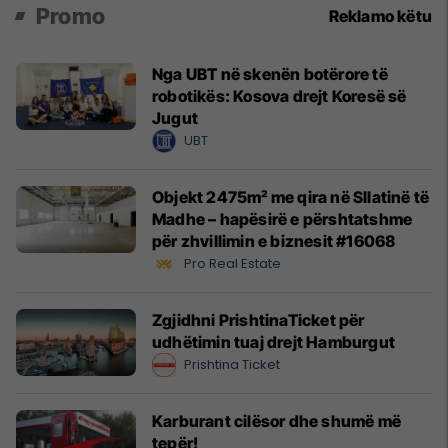
Promo
Reklamo këtu
Nga UBT në skenën botërore të
robotikës: Kosova drejt Koresë së
Jugut
UBT
Objekt 2475m² me qira në Sllatinë të
Madhe – hapësirë e përshtatshme
për zhvillimin e biznesit #16068
Pro Real Estate
Zgjidhni PrishtinaTicket për
udhëtimin tuaj drejt Hamburgut
Prishtina Ticket
Karburant cilësor dhe shumë më
tepër!