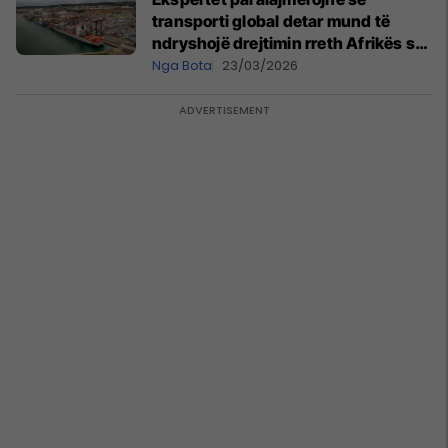
transporti global detar mund të
ndryshojë drejtimin rreth Afrikës së
Jugut për pjesën tjetër të vitit 2026
Nga Bota
23/03/2026