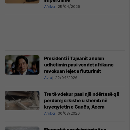
shpërthime
Afrika
25/04/2026
Presidenti i Tajvanit anulon
udhëtimin pasi vendet afrikane
revokuan lejet e fluturimit
Azia
22/04/2026
Tre të vdekur pasi një ndërtesë që
përdorej si kishë u shemb në
kryeqytetin e Ganës, Accra
Afrika
30/03/2026
Ekspertët paralajmërojnë se