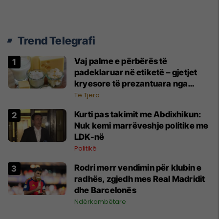
Trend Telegrafi
Vaj palme e përbërës të
padeklaruar në etiketë – gjetjet
kryesore të prezantuara nga
AUV-i pas kontrollit në sektorin e
Të Tjera
qumështit
Kurti pas takimit me Abdixhikun:
Nuk kemi marrëveshje politike me
LDK-në
Politikë
Rodri merr vendimin për klubin e
radhës, zgjedh mes Real Madridit
dhe Barcelonës
Ndërkombëtare