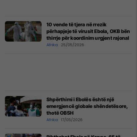
10 vende të tjera në rrezik
përhapjeje të virusit Ebola, OKB bën
thirrje për koordinim urgjent rajonal
Afrika
25/05/2026
Shpërthimi i Ebolës është një
emergjencë globale shëndetësore,
thotë OBSH
Afrika
17/05/2026