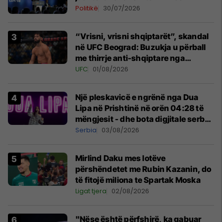
Politikë
30/07/2026
“Vrisni, vrisni shqiptarët”, skandal
në UFC Beograd: Buzukja u përball
me thirrje anti-shqiptare nga
tribunat
UFC
01/08/2026
Një pleskavicë e ngrënë nga Dua
Lipa në Prishtinë në orën 04:28 të
mëngjesit - dhe bota digjitale serbe
shpall gjendjen e luftës
Serbia
03/08/2026
Mirlind Daku mes lotëve
përshëndetet me Rubin Kazanin, do
të fitojë miliona te Spartak Moska
Ligat tjera
02/08/2026
"Nëse është përfshirë, ka gabuar