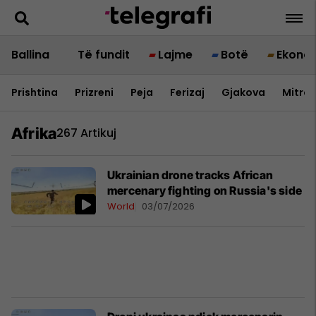
Ballina
Të fundit
Lajme
Botë
Ekono
Prishtina
Prizreni
Peja
Ferizaj
Gjakova
Mitrov
Afrika
267 Artikuj
Ukrainian drone tracks African
mercenary fighting on Russia's side
World
03/07/2026