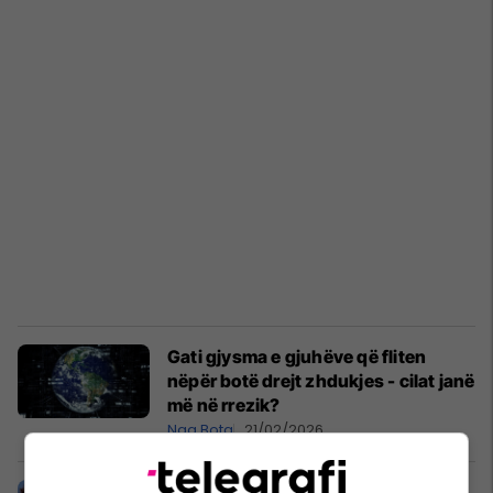
Gati gjysma e gjuhëve që fliten
nëpër botë drejt zhdukjes - cilat janë
më në rrezik?
Nga Bota
21/02/2026
Aventura e jashtëzakonshme e