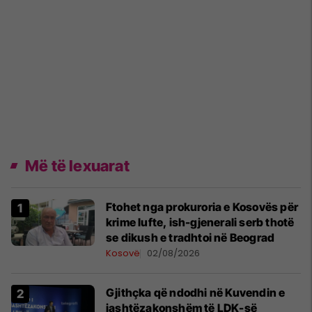
Më të lexuarat
Ftohet nga prokuroria e Kosovës për
krime lufte, ish-gjenerali serb thotë
se dikush e tradhtoi në Beograd
Kosovë
02/08/2026
Gjithçka që ndodhi në Kuvendin e
jashtëzakonshëm të LDK-së