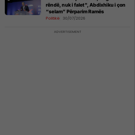
rëndë, nuk i falet", Abdixhiku i çon
“selam” Përparim Ramës
Politikë
30/07/2026