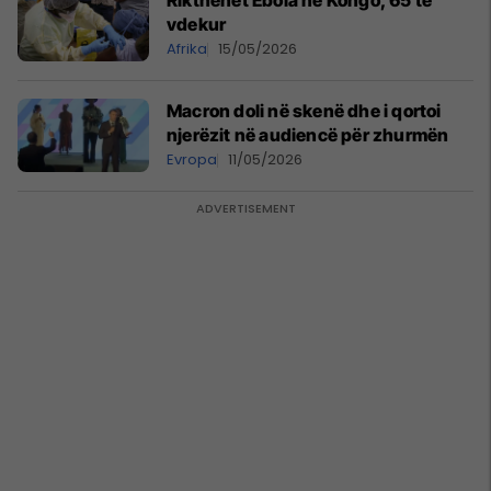
Rikthehet Ebola në Kongo, 65 të
vdekur
Afrika
15/05/2026
Macron doli në skenë dhe i qortoi
njerëzit në audiencë për zhurmën
Evropa
11/05/2026