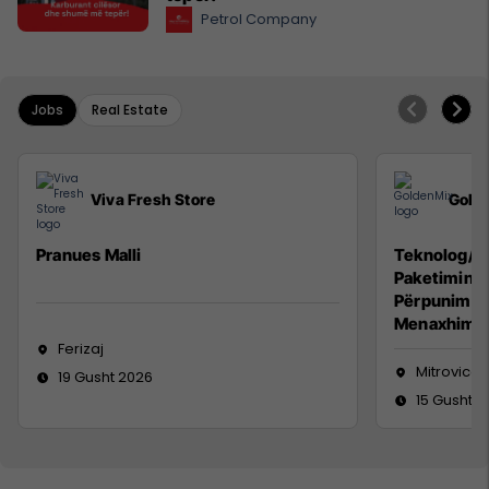
Petrol Company
Jobs
Real Estate
Viva Fresh Store
Gold
Pranues Malli
Teknolog/e 
Paketimin e
Përpunimin 
Menaxhimin 
Ferizaj
Mitrovicë
19 Gusht 2026
15 Gusht 2