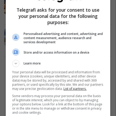
gjermanit - shkoi në Afrikë për të
Telegrafi asks for your consent to use
gjetur telefonin që ia kishin vjedhur
your personal data for the following
Afrika
12/02/2026
purposes:
Aeroplani me 50 pasagjerë rrëzohet
Personalised advertising and content, advertising and
menjëherë pas ngritjes nga
content measurement, audience research and
services development
aeroporti i Mogadishut
Afrika
10/02/2026
Store and/or access information on a device
Learn more
1
Your personal data will be processed and information from
your device (cookies, unique identifiers, and other device
data) may be stored by, accessed by and shared with 369
partners, or used specifically by this site. We and our partners
may use precise geolocation data.
List of partners.
Some vendors may process your personal data on the basis
of legitimate interest, which you can object to by managing
your options below. Look for a link at the bottom of this page
or in the site menu to manage or withdraw consent in privacy
and cookie settings.