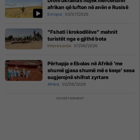
Droni ukrainas ndjek mercenarin
afrikan që lufton në anën e Rusisë
Evropa
03/07/2026
"Fshati i krokodilëve" mahnit
turistët nga e gjithë bota
Interesante
07/06/2026
Përhapja e Ebolas në Afrikë 'me
shumë gjasa shumë më e keqe' sesa
sugjerojnë shifrat zyrtare
Afrika
02/06/2026