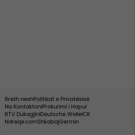
Rreth nesh
Politikat e Privatësisë
Na Kontaktoni
Prokurimi i Hapur
RTV Dukagjini
Deutsche Welle
ICK
Ndreqe.com
Shkabaj
Germin