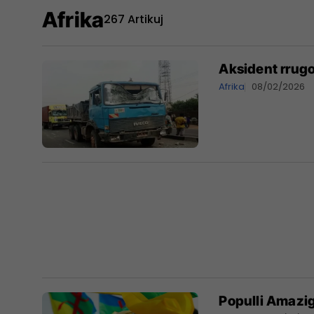
Afrika
267 Artikuj
Aksident rrugo
Afrika
08/02/2026
​Populli Amazig