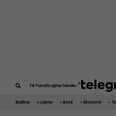
Të Fundit
Lajme lokale
Ballina
Lajme
Botë
Ekonomi
T