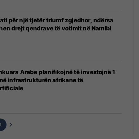
 gati për një tjetër triumf zgjedhor, ndërsa
ohen drejt qendrave të votimit në Namibi
hkuara Arabe planifikojnë të investojnë 1
 në infrastrukturën afrikane të
tificiale
2