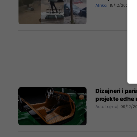
Afrika
15/12/2025
Dizajneri i pa
projekte edhe
Auto Lajme
09/12/2