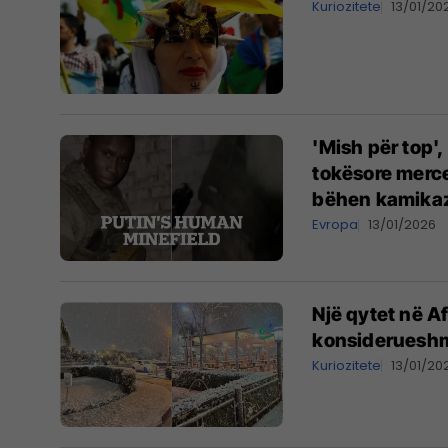
Kuriozitete
13/01/20
'Mish për top',
tokësore merce
bëhen kamikaz
Evropa
13/01/2026
Një qytet në Af
konsiderueshme
Kuriozitete
13/01/20