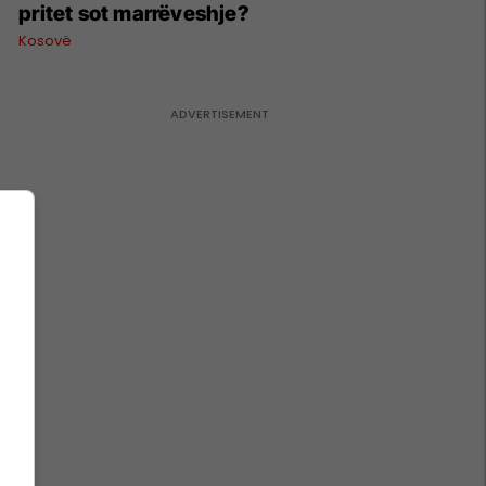
pritet sot marrëveshje?
Kosovë