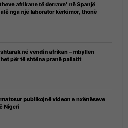
etheve afrikane të derrave’ në Spanjë
alë nga një laborator kërkimor, thonë
ushtarak në vendin afrikan – mbyllen
ohet për të shtëna pranë pallatit
rmatosur publikojnë videon e nxënëseve
ë Nigeri