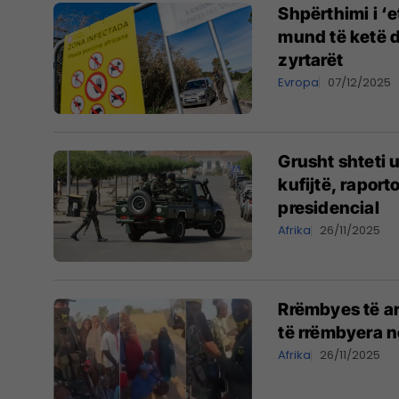
Shpërthimi i ‘
mund të ketë d
zyrtarët
Evropa
07/12/2025
Grusht shteti 
kufijtë, raport
presidencial
Afrika
26/11/2025
Rrëmbyes të a
të rrëmbyera n
Afrika
26/11/2025