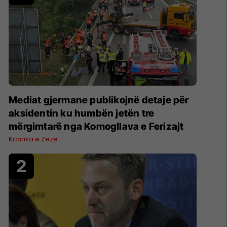
Mediat gjermane publikojnë detaje për
aksidentin ku humbën jetën tre
mërgimtarë nga Komogllava e Ferizajt
Kronika e Zezë