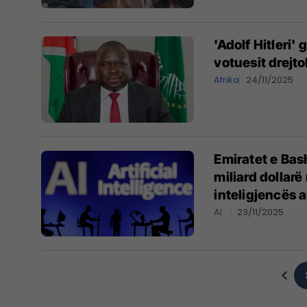
'Adolf Hitleri'
votuesit drejt
Afrika
24/11/2025
Emiratet e Bas
miliard dollarë
inteligjencës ar
AI
23/11/2025