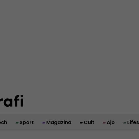
ech
Sport
Magazina
Cult
Ajo
Life