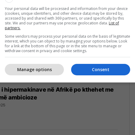
Your personal data will be processed and information from your device
(cookies, unique identifiers, and other device data) may be stored by,
accessed by and shared with 369 partners, or used specifically by this
site. We and our partners may use precise geolocation data.
List of
partners.
Some vendors may process your personal data on the basis of legitimate
interest, which you can object to by managing your options below. Look
for a link at the bottom of this page or in the site menu to manage or
withdraw consent in privacy and cookie settings.
Manage options
Consent
rë i hipermakinave në Afrikë po kthehet me
 më ambicioze
025