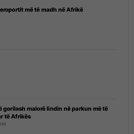
aeroportit më të madh në Afrikë
lë gorilash malorë lindin në parkun më të
r të Afrikës
026