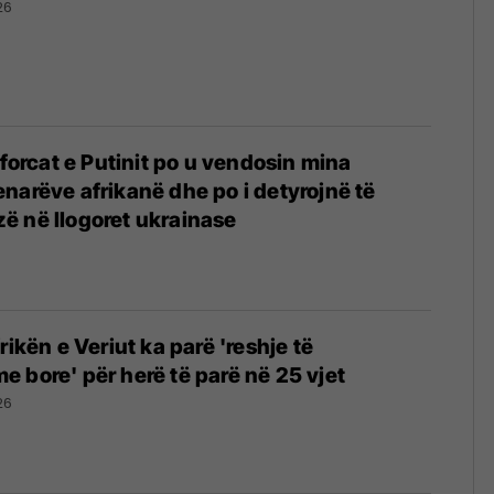
26
 forcat e Putinit po u vendosin mina
narëve afrikanë dhe po i detyrojnë të
ë në llogoret ukrainase
rikën e Veriut ka parë 'reshje të
 bore' për herë të parë në 25 vjet
26