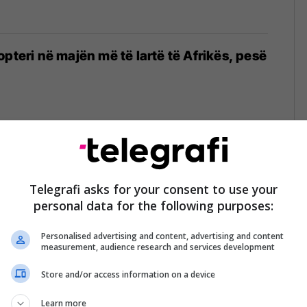
opteri në majën më të lartë të Afrikës, pesë
nojnë me Arabinë Saudite për t'i dhënë
 Sudan, thotë i dërguari amerikan
Telegrafi asks for your consent to use your
personal data for the following purposes:
25
Personalised advertising and content, advertising and content
measurement, audience research and services development
Store and/or access information on a device
ë vdekur pas përmbytjeve të
 në Marok
Learn more