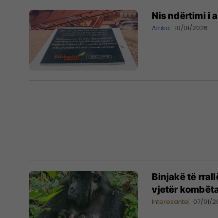
Nis ndërtimi i 
Afrika
10/01/2026
Binjakë të rral
vjetër kombëta
Interesante
07/01/2