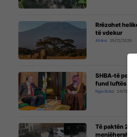
Rrëzohet helik
të vdekur
Afrika
25/12/2025
SHBA-të po pu
fund luftës në
Nga Bota
24/12/20
Të paktën 21 t
menjëhershme