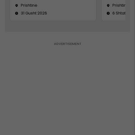
Prishtine
Prishtinë
31 Gusht 2026
6 Shtator 2