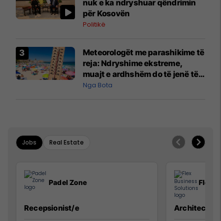
nuk e ka ndryshuar qëndrimin
për Kosovën
Politikë
Meteorologët me parashikime të
reja: Ndryshime ekstreme,
muajt e ardhshëm do të jenë të
pazakontë
Nga Bota
Jobs
Real Estate
Padel Zone
Flex B
Recepsionist/e
Architect