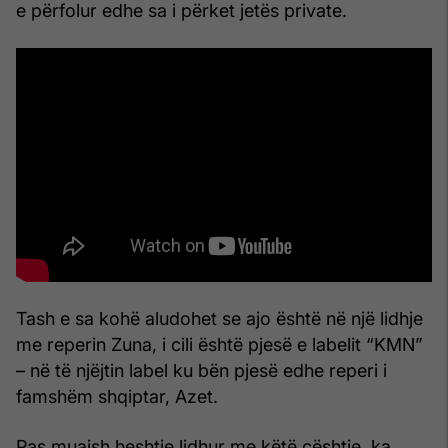
e përfolur edhe sa i përket jetës private.
Tash e sa kohë aludohet se ajo është në një lidhje
me reperin Zuna, i cili është pjesë e labelit “KMN”
– në të njëjtin label ku bën pjesë edhe reperi i
famshëm shqiptar, Azet.
Pas muajsh heshtje lidhur me këtë çështje, ka