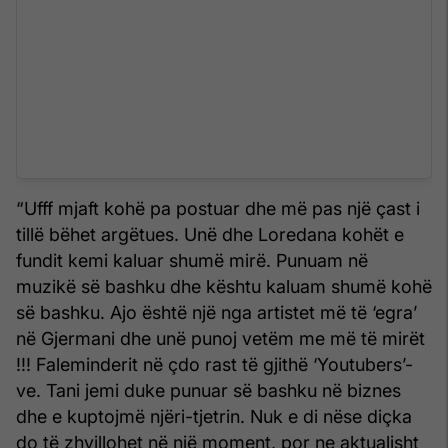
“Ufff mjaft kohë pa postuar dhe më pas një çast i
tillë bëhet argëtues. Unë dhe Loredana kohët e
fundit kemi kaluar shumë mirë. Punuam në
muzikë së bashku dhe kështu kaluam shumë kohë
së bashku. Ajo është një nga artistet më të ‘egra’
në Gjermani dhe unë punoj vetëm me më të mirët
!!! Faleminderit në çdo rast të gjithë ‘Youtubers’-
ve. Tani jemi duke punuar së bashku në biznes
dhe e kuptojmë njëri-tjetrin. Nuk e di nëse diçka
do të zhvillohet në një moment, por ne aktualisht