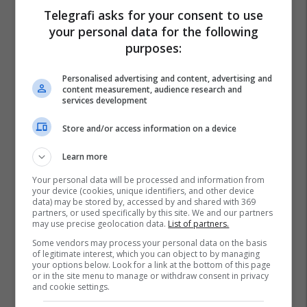
Telegrafi asks for your consent to use
your personal data for the following
purposes:
Personalised advertising and content, advertising and
content measurement, audience research and
services development
Store and/or access information on a device
Learn more
Your personal data will be processed and information from
your device (cookies, unique identifiers, and other device
Promo
data) may be stored by, accessed by and shared with 369
Reklamo këtu
partners, or used specifically by this site. We and our partners
may use precise geolocation data.
List of partners.
Konkurset e javës në Telegrafi
Some vendors may process your personal data on the basis
of legitimate interest, which you can object to by managing
Jobs: Mundësi të reja për
your options below. Look for a link at the bottom of this page
zhvillimin tuaj profesional
or in the site menu to manage or withdraw consent in privacy
and cookie settings.
Telegrafi Jobs