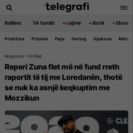
Ballina
Të fundit
Lajme
Botë
Ekono
Prishtina
Prizreni
Peja
Ferizaj
Gjakova
Mitrov
Magazina
>
Po Flitet
Reperi Zuna flet më në fund rreth
raportit të tij me Loredanën, thotë
se nuk ka asnjë keqkuptim me
Mozzikun