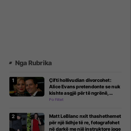
Nga Rubrika
Çifti hollivudian divorcohet:
Alice Evans pretendonte se nuk
kishte asgjë për të ngrënë,
ndërsa burri i saj bleu orë Rolex
Po Flitet
Matt LeBlanc nxit thashethemet
për një lidhje të re, fotografohet
në darkë me një instruktore joge