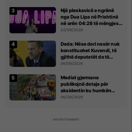
Beograd
Një pleskavicë e ngrënë
nga Dua Lipa në Prishtinë
në orën 04:28 të mëngjesit
- dhe bota digjitale serbe
03/08/2026
shpall gjendjen e luftës
Deda: Nëse deri nesër nuk
konstituohet Kuvendi, të
gjithë deputetët do të
bëjnë shkelje të rëndë
06/08/2026
kushtetuese
Mediat gjermane
publikojnë detaje për
aksidentin ku humbën
jetën tre mërgimtarë nga
06/08/2026
Komogllava e Ferizajt