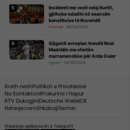
Incidenti me vezë ndaj Kurtit,
gjithçka ndodhi në seancën
konstituive të Kuvendit
Kosovë
06/08/2026
Gjiganti evropian trondit Real
Madridin me ofertën
marramendëse për Arda Guler
Ligue 1
09/08/2026
Rreth nesh
Politikat e Privatësisë
Na Kontaktoni
Prokurimi i Hapur
RTV Dukagjini
Deutsche Welle
ICK
Ndreqe.com
Shkabaj
Germin
Shkarkoje aplikacionin e Telegrafit