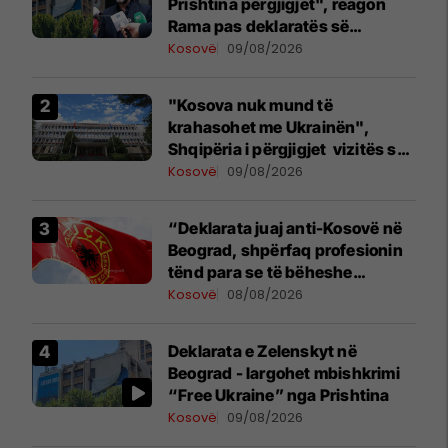
Prishtina përgjigjet", reagon
Rama pas deklaratës së
Zelenskyt në Beograd
Kosovë
09/08/2026
"Kosova nuk mund të
krahasohet me Ukrainën",
Shqipëria i përgjigjet vizitës së
Zelenskyt në Serbi
Kosovë
09/08/2026
“Deklarata juaj anti-Kosovë në
Beograd, shpërfaq profesionin
tënd para se të bëheshe
president”, OVL e UÇK-së i
Kosovë
08/08/2026
reagon Zelenskyt
Deklarata e Zelenskyt në
Beograd - largohet mbishkrimi
“Free Ukraine” nga Prishtina
Kosovë
09/08/2026