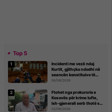
Top 5
Incidenti me vezë ndaj
Kurtit, gjithçka ndodhi në
seancën konstituive të
Kuvendit
06/08/2026
Ftohet nga prokuroria e
Kosovës për krime lufte,
ish-gjenerali serb thotë se
dikush e tradhtoi në
02/08/2026