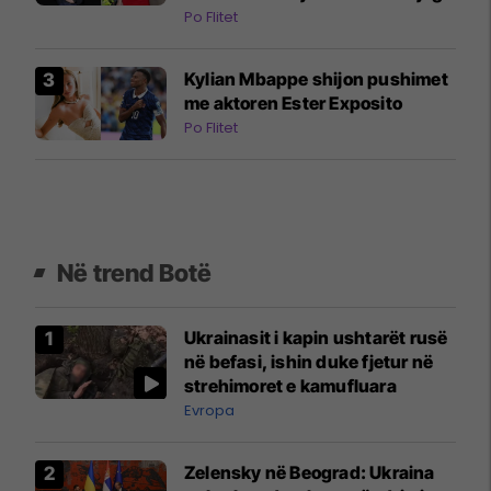
Po Flitet
Kylian Mbappe shijon pushimet
me aktoren Ester Exposito
Po Flitet
Në trend Botë
Ukrainasit i kapin ushtarët rusë
në befasi, ishin duke fjetur në
strehimoret e kamufluara
Evropa
Zelensky në Beograd: Ukraina