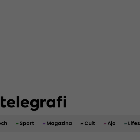
ech
Sport
Magazina
Cult
Ajo
Life