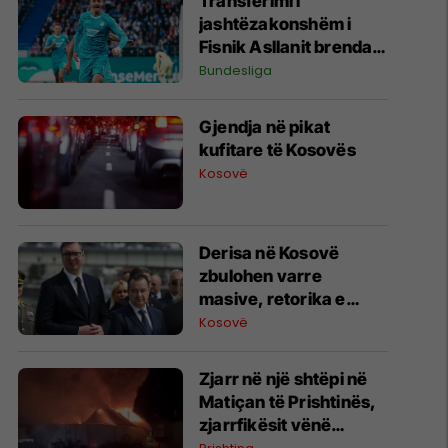
Transferimi i
jashtëzakonshëm i
Fisnik Asllanit brenda
Bundesligës po bëhet
Bundesliga
gjithnjë e më konkret -
detajet e fundit
Gjendja në pikat
kufitare të Kosovës
Kosovë
Derisa në Kosovë
zbulohen varre
masive, retorika e
zyrtarëve serbë
Kosovë
rikthen narrativat e
viteve ’90
Zjarr në një shtëpi në
Matiçan të Prishtinës,
zjarrfikësit vënë
situatën nën kontroll