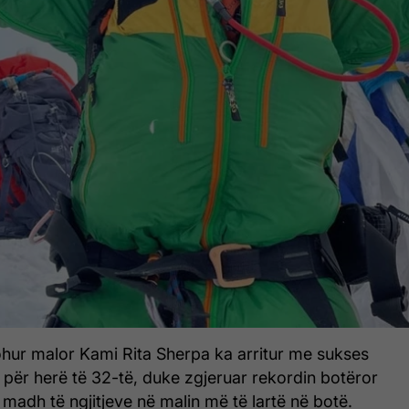
ohur malor Kami Rita Sherpa ka arritur me sukses
 për herë të 32-të, duke zgjeruar rekordin botëror
madh të ngjitjeve në malin më të lartë në botë.