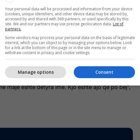
gjithë bota.
Your personal data will be processed and information from your device
(cookies, unique identifiers, and other device data) may be stored by,
accessed by and shared with 369 partners, or used specifically by this
jatë viteve kur ekspeditat u anuluan për shkak të
site. We and our partners may use precise geolocation data.
List of
partners.
e të dëborës ose pandemisë.
Some vendors may process your personal data on the basis of legitimate
interest, which you can object to by managing your options below. Look
rdin botëror për numrin më të madh të ngjitjeve
for a link at the bottom of this page or in the site menu to manage or
withdraw consent in privacy and cookie settings.
erest që nga maji i vitit 2018, duke ripërcaktuar
jtë e qëndrueshmërisë, rezistencës dhe
në alpinizëm.
Manage options
Consent
t në majë është detyra ime. Kjo është ajo që po bëj”,