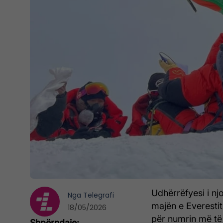
Udhërrëfyesi i nj
Nga
Telegrafi
majën e Everestit
18/05/2026
për numrin më të 