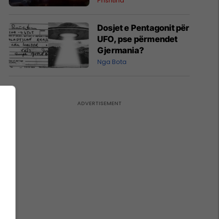
Prishtina
Dosjet e Pentagonit për
UFO, pse përmendet
Gjermania?
Nga Bota