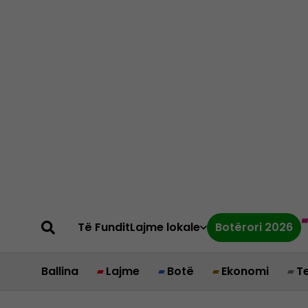
Të Fundit
Lajme lokale
Botërori 2026
Ballina
Lajme
Botë
Ekonomi
T