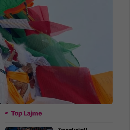
Top Lajme