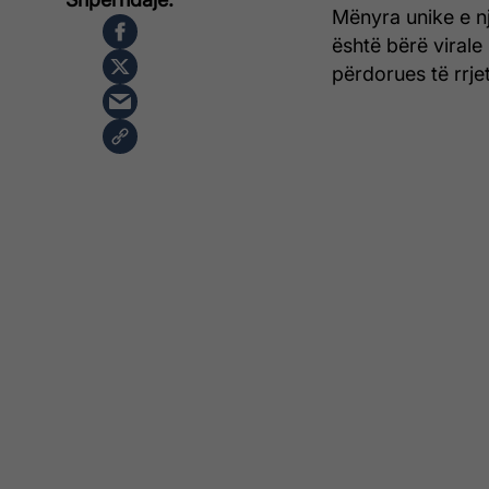
Mënyra unike e nj
është bërë virale
përdorues të rrje