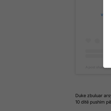
View 
A post shared b
Duke zbuluar arsy
10 ditë pushim pë