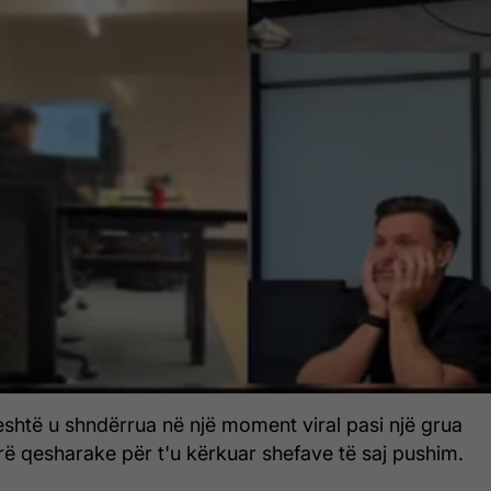
eshtë u shndërrua në një moment viral pasi një grua
ë qesharake për t'u kërkuar shefave të saj pushim.