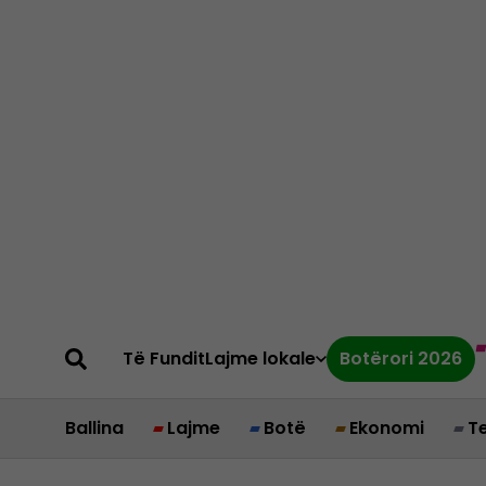
Të Fundit
Lajme lokale
Botërori 2026
Ballina
Lajme
Botë
Ekonomi
T