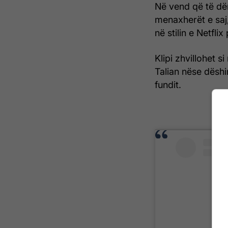
Në vend që të dër
menaxherët e saj, 
në stilin e Netfli
Klipi zhvillohet s
Talian nëse dëshi
fundit.