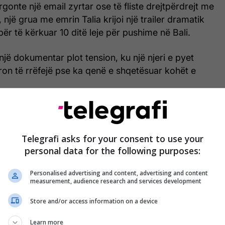
gonte një email zyrtar ose të fliste drejtpërdrejt me
një grua me emrin Talia krijoi një trailer dramatik
x për të kërkuar 10 ditë leje për pushime në Bali.
i një dokumentar plot tension, ku një njeri e pyet
ron të rrëfejë pse ka qenë e shqetësuar kohët e
Telegrafi asks for your consent to use your
personal data for the following purposes:
Personalised advertising and content, advertising and content
measurement, audience research and services development
Store and/or access information on a device
Learn more