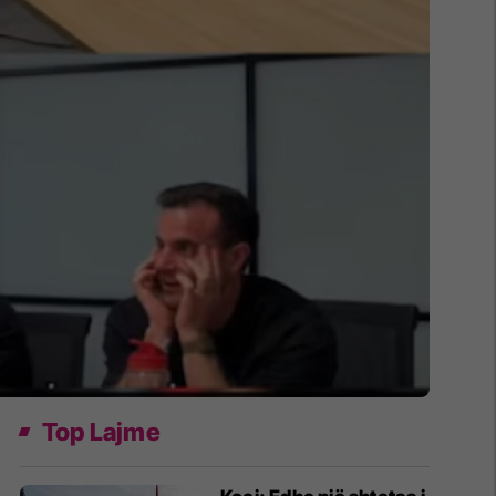
Top Lajme