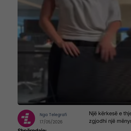
Një kërkesë e thj
Nga
Telegrafi
zgjodhi një mënyr
17/05/2026