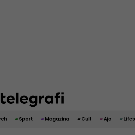
ech
Sport
Magazina
Cult
Ajo
Life