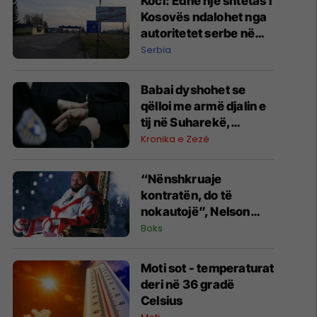
Koci: ​Edhe një shtetas i
Kosovës ndalohet nga
autoritetet serbe në
kufi me Hungarinë
Serbia
Babai dyshohet se
qëlloi me armë djalin e
tij në Suharekë,
arrestohet i dyshuari
Kronika e Zezë
“Nënshkruaje
kontratën, do të
nokautojë”, Nelson
Hysa mesazh Tyson
Boks
Furyt
Moti sot - temperaturat
deri në 36 gradë
Celsius