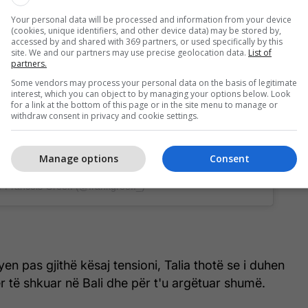
Your personal data will be processed and information from your device
(cookies, unique identifiers, and other device data) may be stored by,
accessed by and shared with 369 partners, or used specifically by this
this post on Instagram
site. We and our partners may use precise geolocation data.
List of
partners.
Some vendors may process your personal data on the basis of legitimate
interest, which you can object to by managing your options below. Look
for a link at the bottom of this page or in the site menu to manage or
withdraw consent in privacy and cookie settings.
Manage options
Consent
y Francois Greeff (@frankgreeff_)
en pas gjithë kësaj tensioni, Talia thotë se i duhen
r të shkuar në Bali dhe për t'u argëtuar shumë.