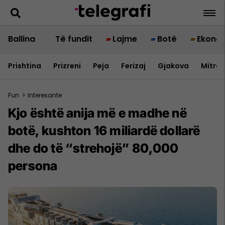
Ballina
Të fundit
Lajme
Botë
Ekono
Prishtina
Prizreni
Peja
Ferizaj
Gjakova
Mitrov
Fun
>
Interesante
Kjo është anija më e madhe në
botë, kushton 16 miliardë dollarë
dhe do të “strehojë” 80,000
persona