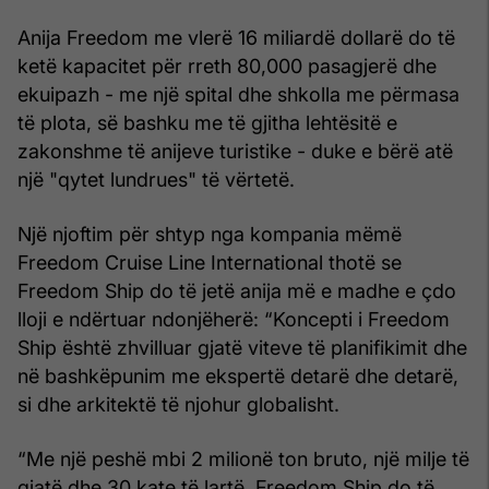
Anija Freedom me vlerë 16 miliardë dollarë do të
ketë kapacitet për rreth 80,000 pasagjerë dhe
ekuipazh - me një spital dhe shkolla me përmasa
të plota, së bashku me të gjitha lehtësitë e
zakonshme të anijeve turistike - duke e bërë atë
një "qytet lundrues" të vërtetë.
Një njoftim për shtyp nga kompania mëmë
Freedom Cruise Line International thotë se
Freedom Ship do të jetë anija më e madhe e çdo
lloji e ndërtuar ndonjëherë: “Koncepti i Freedom
Ship është zhvilluar gjatë viteve të planifikimit dhe
në bashkëpunim me ekspertë detarë dhe detarë,
si dhe arkitektë të njohur globalisht.
“Me një peshë mbi 2 milionë ton bruto, një milje të
gjatë dhe 30 kate të lartë, Freedom Ship do të