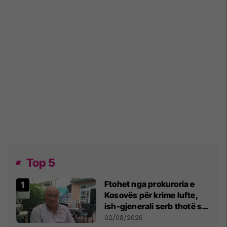
Top 5
Ftohet nga prokuroria e
Kosovës për krime lufte,
ish-gjenerali serb thotë se
dikush e tradhtoi në
02/08/2026