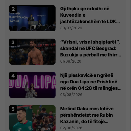
Beograd
Gjithçka që ndodhi në
Kuvendin e
jashtëzakonshëm të LDK-
së
30/07/2026
“Vrisni, vrisni shqiptarët”,
skandal në UFC Beograd:
Buzukja u përball me thirrje
anti-shqiptare nga
01/08/2026
tribunat
Një pleskavicë e ngrënë
nga Dua Lipa në Prishtinë
në orën 04:28 të mëngjesit
- dhe bota digjitale serbe
03/08/2026
shpall gjendjen e luftës
Mirlind Daku mes lotëve
përshëndetet me Rubin
Kazanin, do të fitojë
miliona te Spartak Moska
02/08/2026