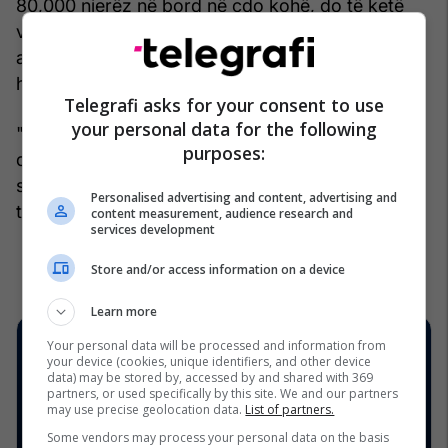
80,000 njerëz në bord në çdo kohë, do të ketë
vetëm rreth 50,000 banorë të përhershëm, me
afërsisht 20,000 anëtarë të ekuipazhit dhe
hapësirë për rreth 10,000 vizitorë.
Telegrafi asks for your consent to use
your personal data for the following
"Ne duam që njerëzit të dalin dhe të shijojnë
purposes:
qytetin lundrues". ndërsa është në zonën e tyre
sepse mund të mos kthehet për dy vjet e gjysmë
Personalised advertising and content, advertising and
të tjera”, thotë Gooch. /Telegrafi/
content measurement, audience research and
services development
Store and/or access information on a device
Learn more
Your personal data will be processed and information from
your device (cookies, unique identifiers, and other device
data) may be stored by, accessed by and shared with 369
partners, or used specifically by this site. We and our partners
may use precise geolocation data.
List of partners.
Some vendors may process your personal data on the basis