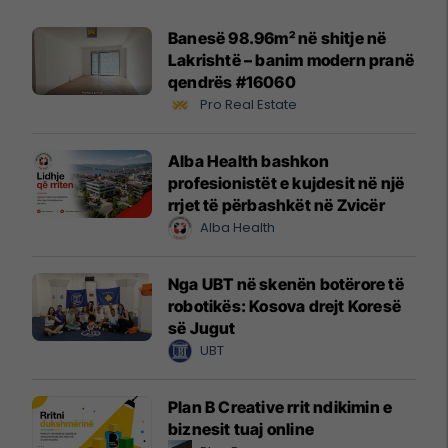
Banesë 98.96m² në shitje në
Lakrishtë – banim modern pranë
qendrës #16060
Pro Real Estate
Alba Health bashkon
profesionistët e kujdesit në një
rrjet të përbashkët në Zvicër
Alba Health
Nga UBT në skenën botërore të
robotikës: Kosova drejt Koresë
së Jugut
UBT
Plan B Creative rrit ndikimin e
biznesit tuaj online