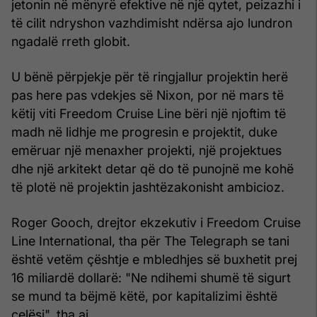
jetonin në mënyrë efektive në një qytet, peizazhi i
të cilit ndryshon vazhdimisht ndërsa ajo lundron
ngadalë rreth globit.
U bënë përpjekje për të ringjallur projektin herë
pas here pas vdekjes së Nixon, por në mars të
këtij viti Freedom Cruise Line bëri një njoftim të
madh në lidhje me progresin e projektit, duke
emëruar një menaxher projekti, një projektues
dhe një arkitekt detar që do të punojnë me kohë
të plotë në projektin jashtëzakonisht ambicioz.
Roger Gooch, drejtor ekzekutiv i Freedom Cruise
Line International, tha për The Telegraph se tani
është vetëm çështje e mbledhjes së buxhetit prej
16 miliardë dollarë: "Ne ndihemi shumë të sigurt
se mund ta bëjmë këtë, por kapitalizimi është
çelësi", tha ai.