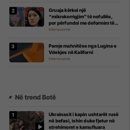
Gruaja kërkoi një
“mikrokorrigjim” të nofullës,
por përfundoi me deformim të
madh të fytyrës
Interesante
Pamje mahnitëse nga Lugina e
Vdekjes në Kaliforni
Interesante
Në trend Botë
Ukrainasit i kapin ushtarët rusë
në befasi, ishin duke fjetur në
strehimoret e kamufluara