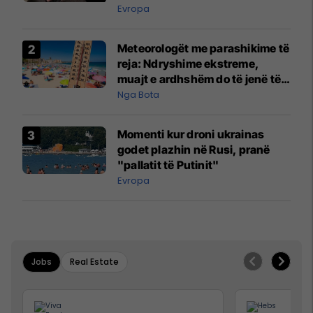
Evropa
Meteorologët me parashikime të
reja: Ndryshime ekstreme,
muajt e ardhshëm do të jenë të
pazakontë
Nga Bota
Momenti kur droni ukrainas
godet plazhin në Rusi, pranë
"pallatit të Putinit"
Evropa
Jobs
Real Estate