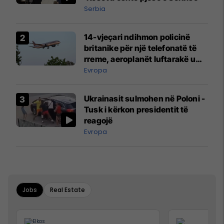
Serbia
14-vjeçari ndihmon policinë
britanike për një telefonatë të
rreme, aeroplanët luftarakë u
ngritën në ajër për të
Evropa
interceptuar fluturaken e Qatar
Airways që po shkonte drejt
Ukrainasit sulmohen në Poloni -
Mançesterit
Tusk i kërkon presidentit të
reagojë
Evropa
Jobs
Real Estate