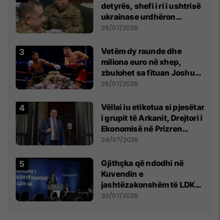
detyrës, shefi i ri i ushtrisë
ukrainase urdhëron
kontroll të madh
26/07/2026
Vetëm dy raunde dhe
miliona euro në xhep,
zbulohet sa fituan Joshua
e Prenga
26/07/2026
Vëllai iu etiketua si pjesëtar
i grupit të Arkanit, Drejtori i
Ekonomisë në Prizren
mohon pretendimet
24/07/2026
Gjithçka që ndodhi në
Kuvendin e
jashtëzakonshëm të LDK-
së
30/07/2026