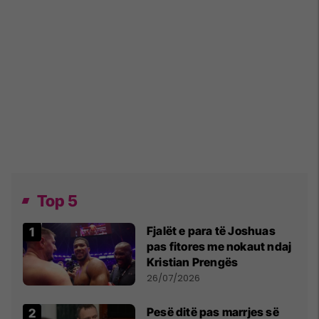
Top 5
Fjalët e para të Joshuas
pas fitores me nokaut ndaj
Kristian Prengës
26/07/2026
Pesë ditë pas marrjes së