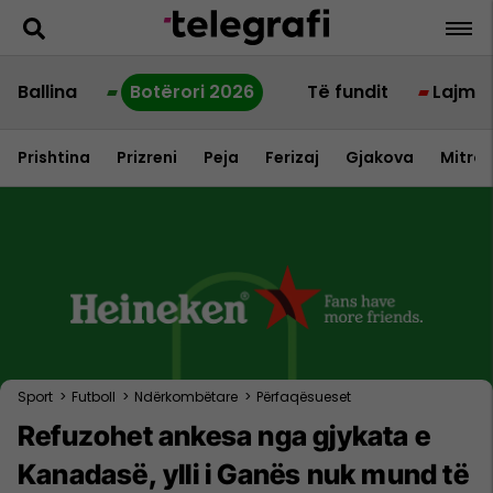
Ballina
Botërori 2026
Të fundit
Lajme
Prishtina
Prizreni
Peja
Ferizaj
Gjakova
Mitrov
Sport
>
Futboll
>
Ndërkombëtare
>
Përfaqësueset
Refuzohet ankesa nga gjykata e
Kanadasë, ylli i Ganës nuk mund të