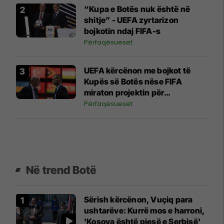
“Kupa e Botës nuk është në
shitje” - UEFA zyrtarizon
bojkotin ndaj FIFA-s
Përfaqësueset
UEFA kërcënon me bojkot të
Kupës së Botës nëse FIFA
miraton projektin për
investitorët privatë
Përfaqësueset
Në trend Botë
Sërish kërcënon, Vuçiq para
ushtarëve: Kurrë mos e harroni,
'Kosova është pjesë e Serbisë'