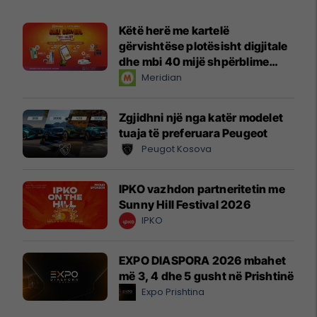
Këtë herë me kartelë
gërvishtëse plotësisht digjitale
dhe mbi 40 mijë shpërblime
instant!
Meridian
Zgjidhni një nga katër modelet
tuaja të preferuara Peugeot
Peugot Kosova
IPKO vazhdon partneritetin me
Sunny Hill Festival 2026
IPKO
EXPO DIASPORA 2026 mbahet
më 3, 4 dhe 5 gusht në Prishtinë
Expo Prishtina