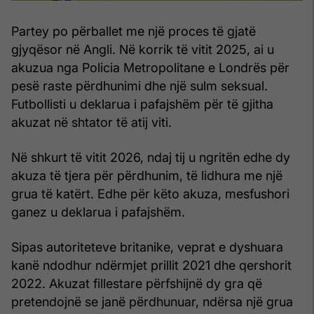
Partey po përballet me një proces të gjatë
gjyqësor në Angli. Në korrik të vitit 2025, ai u
akuzua nga Policia Metropolitane e Londrës për
pesë raste përdhunimi dhe një sulm seksual.
Futbollisti u deklarua i pafajshëm për të gjitha
akuzat në shtator të atij viti.
Në shkurt të vitit 2026, ndaj tij u ngritën edhe dy
akuza të tjera për përdhunim, të lidhura me një
grua të katërt. Edhe për këto akuza, mesfushori
ganez u deklarua i pafajshëm.
Sipas autoriteteve britanike, veprat e dyshuara
kanë ndodhur ndërmjet prillit 2021 dhe qershorit
2022. Akuzat fillestare përfshijnë dy gra që
pretendojnë se janë përdhunuar, ndërsa një grua