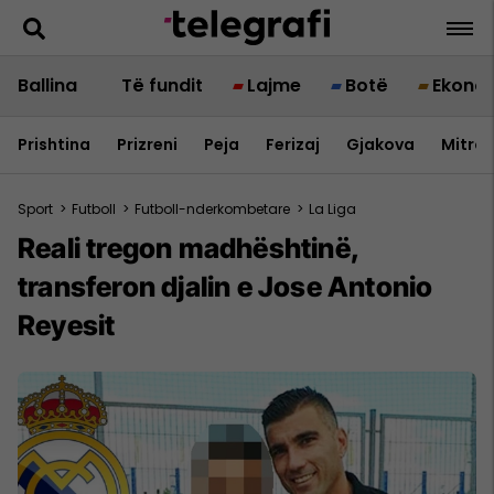
Ballina
Të fundit
Lajme
Botë
Ekono
Prishtina
Prizreni
Peja
Ferizaj
Gjakova
Mitrov
Sport
>
Futboll
>
Futboll-nderkombetare
>
La Liga
Reali tregon madhështinë,
transferon djalin e Jose Antonio
Reyesit