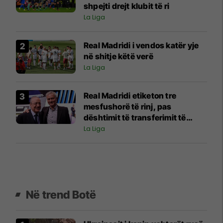
shpejti drejt klubit të ri
La Liga
Real Madridi i vendos katër yje
në shitje këtë verë
La Liga
Real Madridi etiketon tre
mesfushorë të rinj, pas
dështimit të transferimit të
Rodrit
La Liga
Në trend Botë