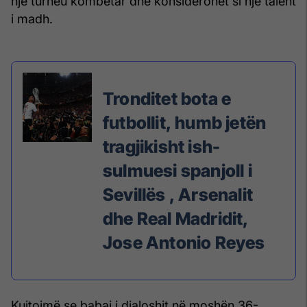
një turneu kombëtar dhe konsiderohet si një talent
i madh.
Tronditet bota e
futbollit, humb jetën
tragjikisht ish-
sulmuesi spanjoll i
Sevillës , Arsenalit
dhe Real Madridit,
Jose Antonio Reyes
Kujtojmë se babai i djaloshit në moshën 36-