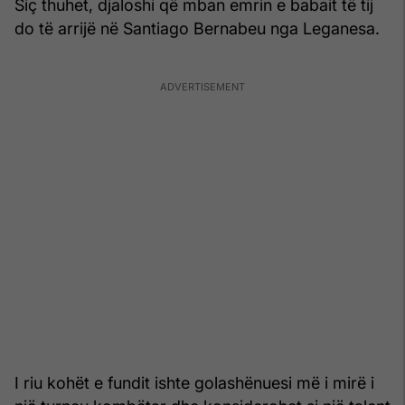
Siç thuhet, djaloshi që mban emrin e babait të tij
do të arrijë në Santiago Bernabeu nga Leganesa.
I riu kohët e fundit ishte golashënuesi më i mirë i