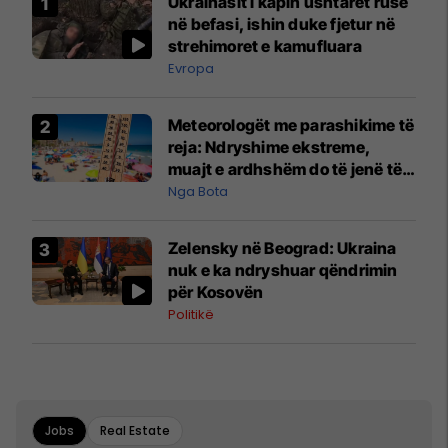
Ukrainasit i kapin ushtarët rusë
në befasi, ishin duke fjetur në
strehimoret e kamufluara
Evropa
Meteorologët me parashikime të
reja: Ndryshime ekstreme,
muajt e ardhshëm do të jenë të
pazakontë
Nga Bota
Zelensky në Beograd: Ukraina
nuk e ka ndryshuar qëndrimin
për Kosovën
Politikë
Jobs
Real Estate