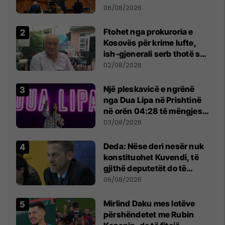
Kuvendit
06/08/2026
Ftohet nga prokuroria e
Kosovës për krime lufte,
ish-gjenerali serb thotë se
dikush e tradhtoi në
02/08/2026
Beograd
Një pleskavicë e ngrënë
nga Dua Lipa në Prishtinë
në orën 04:28 të mëngjesit
- dhe bota digjitale serbe
03/08/2026
shpall gjendjen e luftës
Deda: Nëse deri nesër nuk
konstituohet Kuvendi, të
gjithë deputetët do të
bëjnë shkelje të rëndë
06/08/2026
kushtetuese
Mirlind Daku mes lotëve
përshëndetet me Rubin