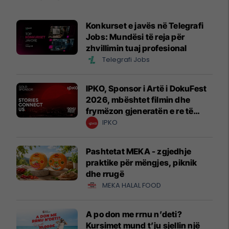
Konkurset e javës në Telegrafi
Jobs: Mundësi të reja për
zhvillimin tuaj profesional
Telegrafi Jobs
IPKO, Sponsor i Artë i DokuFest
2026, mbështet filmin dhe
frymëzon gjeneratën e re të
krijuesve
IPKO
Pashtetat MEKA - zgjedhje
praktike për mëngjes, piknik
dhe rrugë
MEKA HALAL FOOD
A po don me rrnu n’deti?
Kursimet mund t’ju sjellin një