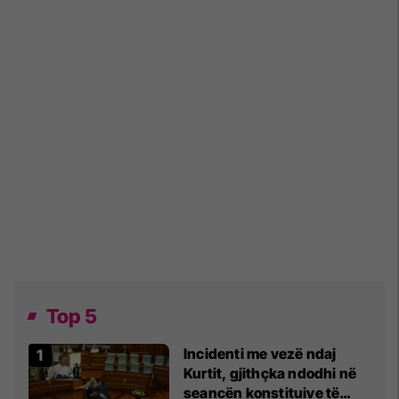
Top 5
Incidenti me vezë ndaj
Kurtit, gjithçka ndodhi në
seancën konstituive të