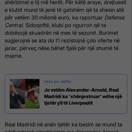
shërbimet e tij më herët.
Për këtë arsye, drejtuesit
e klubit mund të jenë të gatshëm që ta shesin atë
për vetëm 30 milionë euro, ka raportuar
Defensa
Central
.
Sidoqoftë, klubi po ngurron që ta
dobësojë skuadrën në mes të sezonit. Burimet
sugjerojnë se ata do t’i rezistojnë çdo oferte në
janar, përveç nëse bëhet fjalë për një shumë të
majme.
Jo vetëm Alexander-Arnold, Real
Madridi ka ‘shënjestruar’ edhe një
tjetër yll të Liverpoolit
Real Madridi në anën tjetër ka besim se mund ta