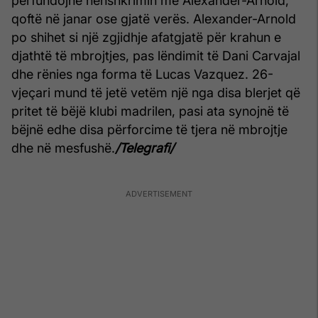
përfundojnë nënshkrimin me Alexander-Arnold,
qoftë në janar ose gjatë verës.
Alexander-Arnold
po shihet si një zgjidhje afatgjatë për krahun e
djathtë të mbrojtjes, pas lëndimit të Dani Carvajal
dhe rënies nga forma të Lucas Vazquez.
26-
vjeçari mund të jetë vetëm një nga disa blerjet që
pritet të bëjë klubi madrilen, pasi ata synojnë të
bëjnë edhe disa përforcime të tjera në mbrojtje
dhe në mesfushë.
/Telegrafi/