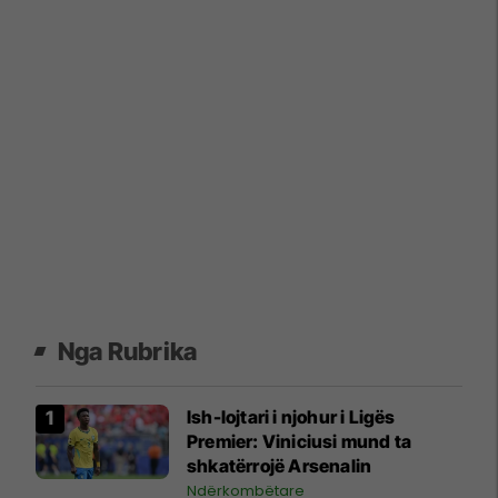
Nga Rubrika
Ish-lojtari i njohur i Ligës
Premier: Viniciusi mund ta
shkatërrojë Arsenalin
Ndërkombëtare