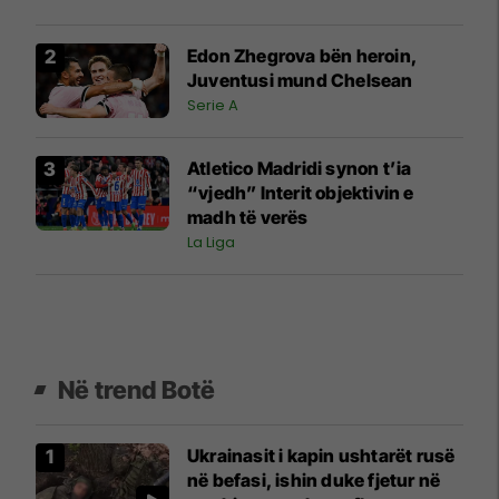
Edon Zhegrova bën heroin,
Juventusi mund Chelsean
Serie A
Atletico Madridi synon t’ia
“vjedh” Interit objektivin e
madh të verës
La Liga
Në trend Botë
Ukrainasit i kapin ushtarët rusë
në befasi, ishin duke fjetur në