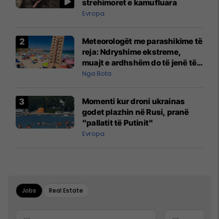
strehimoret e kamufluara
Evropa
Meteorologët me parashikime të
reja: Ndryshime ekstreme,
muajt e ardhshëm do të jenë të
pazakontë
Nga Bota
Momenti kur droni ukrainas
godet plazhin në Rusi, pranë
"pallatit të Putinit"
Evropa
Jobs
Real Estate