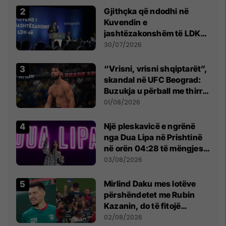
Gjithçka që ndodhi në
Kuvendin e
jashtëzakonshëm të LDK-
së
30/07/2026
“Vrisni, vrisni shqiptarët”,
skandal në UFC Beograd:
Buzukja u përball me thirrje
anti-shqiptare nga
01/08/2026
tribunat
Një pleskavicë e ngrënë
nga Dua Lipa në Prishtinë
në orën 04:28 të mëngjesit
- dhe bota digjitale serbe
03/08/2026
shpall gjendjen e luftës
Mirlind Daku mes lotëve
përshëndetet me Rubin
Kazanin, do të fitojë
miliona te Spartak Moska
02/08/2026