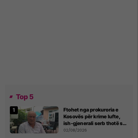
Top 5
Ftohet nga prokuroria e
Kosovës për krime lufte,
ish-gjenerali serb thotë se
dikush e tradhtoi në
02/08/2026
Beograd