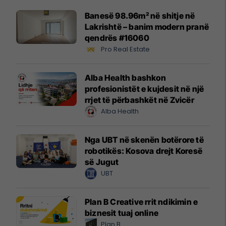
Banesë 98.96m² në shitje në
Lakrishtë – banim modern pranë
qendrës #16060
Pro Real Estate
Alba Health bashkon
profesionistët e kujdesit në një
rrjet të përbashkët në Zvicër
Alba Health
Nga UBT në skenën botërore të
robotikës: Kosova drejt Koresë
së Jugut
UBT
Plan B Creative rrit ndikimin e
biznesit tuaj online
Plan B