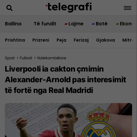
Ballina
Të fundit
Lajme
Botë
Ekono
Prishtina
Prizreni
Peja
Ferizaj
Gjakova
Mitrov
Sport
>
Futboll
>
Ndërkombëtare
Liverpooli ia cakton çmimin
Alexander-Arnold pas interesimit
të fortë nga Real Madridi