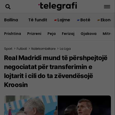
Ballina
Të fundit
Lajme
Botë
Ekono
Prishtina
Prizreni
Peja
Ferizaj
Gjakova
Mitrov
Sport
>
Futboll
>
Ndërkombëtare
>
La Liga
Real Madridi mund të përshpejtojë
negociatat për transferimin e
lojtarit i cili do ta zëvendësojë
Kroosin