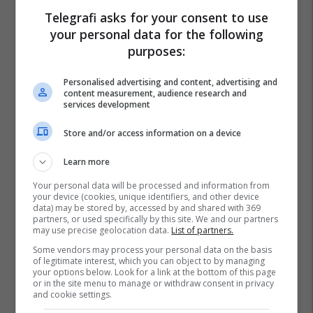
Telegrafi asks for your consent to use
your personal data for the following
purposes:
Personalised advertising and content, advertising and
content measurement, audience research and
services development
Store and/or access information on a device
Learn more
Your personal data will be processed and information from
your device (cookies, unique identifiers, and other device
data) may be stored by, accessed by and shared with 369
partners, or used specifically by this site. We and our partners
may use precise geolocation data.
List of partners.
Some vendors may process your personal data on the basis
of legitimate interest, which you can object to by managing
your options below. Look for a link at the bottom of this page
La Liga
Florian Wirtz
Toni Kroos
Transferimet
or in the site menu to manage or withdraw consent in privacy
Real Madrid
and cookie settings.