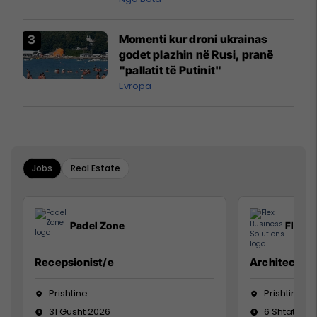
Momenti kur droni ukrainas
godet plazhin në Rusi, pranë
"pallatit të Putinit"
Evropa
Jobs
Real Estate
Padel Zone
Flex B
Recepsionist/e
Architect
Prishtine
Prishtinë
31 Gusht 2026
6 Shtator 2