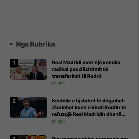
Nga Rubrika
Real Madridi merr një vendim
radikal pas dështimit të
transferimit të Rodrit
La Liga
Këshilla e tij duhet të dëgjohet:
Zbulohet kush e bindi Rodrin të
refuzojë Real Madridin dhe të
pranojë ofertën e Barcelonës
La Liga
Pas marrëveshjes personale me