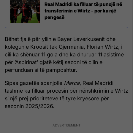
Real Madridi ka filluar të punojë në
transferimin e Wirtz - por ka një
pengesë
Bëhet fjalë për yllin e Bayer Leverkusenit dhe
kolegun e Kroosit tek Gjermania, Florian Wirtz, i
cili ka shënuar 11 gola dhe ka dhuruar 11 asistime
për ‘Aspirinat’ gjatë këtij sezoni të cilin e
përfunduan si të pamposhtur.
Sipas gazetës spanjolle
Marca
, Real Madridi
tashmë ka filluar procesin për nënshkrimin e Wirtz
si një prej prioriteteve të tyre kryesore për
sezonin 2025/2026.