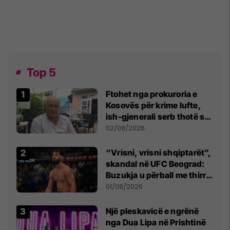
Top 5
Ftohet nga prokuroria e
Kosovës për krime lufte,
ish-gjenerali serb thotë se
dikush e tradhtoi në
02/08/2026
Beograd
“Vrisni, vrisni shqiptarët”,
skandal në UFC Beograd:
Buzukja u përball me thirrje
anti-shqiptare nga
01/08/2026
tribunat
Një pleskavicë e ngrënë
nga Dua Lipa në Prishtinë