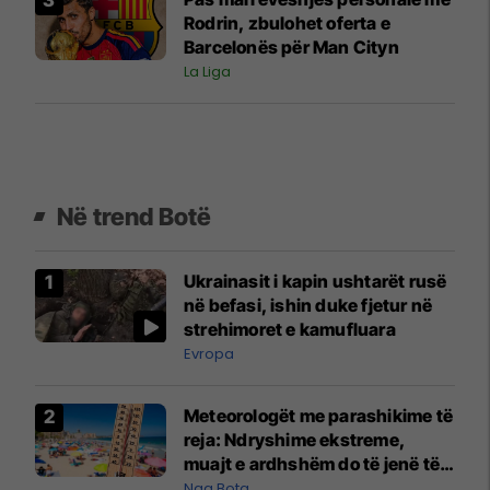
Rodrin, zbulohet oferta e
Barcelonës për Man Cityn
La Liga
Në trend Botë
Ukrainasit i kapin ushtarët rusë
në befasi, ishin duke fjetur në
strehimoret e kamufluara
Evropa
Meteorologët me parashikime të
reja: Ndryshime ekstreme,
muajt e ardhshëm do të jenë të
pazakontë
Nga Bota