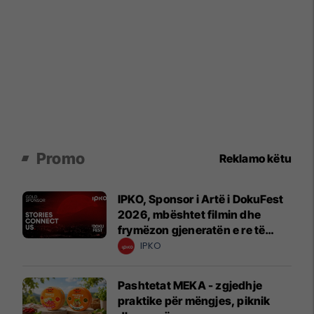
Promo
Reklamo këtu
IPKO, Sponsor i Artë i DokuFest
2026, mbështet filmin dhe
frymëzon gjeneratën e re të
krijuesve
IPKO
Pashtetat MEKA - zgjedhje
praktike për mëngjes, piknik