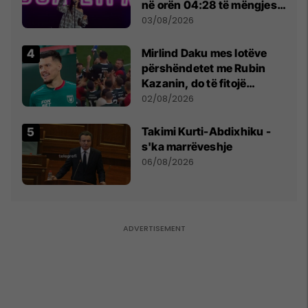
në orën 04:28 të mëngjesit
- dhe bota digjitale serbe
03/08/2026
shpall gjendjen e luftës
Mirlind Daku mes lotëve
përshëndetet me Rubin
Kazanin, do të fitojë
miliona te Spartak Moska
02/08/2026
Takimi Kurti-Abdixhiku -
s'ka marrëveshje
06/08/2026