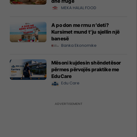
dhe rrugë
MEKA HALAL FOOD
A po don me rrnu n’deti?
Kursimet mund t’ju sjellin një
banesë
Banka Ekonomike
Mësoni kujdesin shëndetësor
përmes përvojës praktike me
EduCare
Edu Care