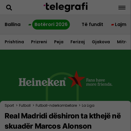
Ballina
Botërori 2026
Të fundit
Lajme
Prishtina
Prizreni
Peja
Ferizaj
Gjakova
Mitrov
Sport
>
Futboll
>
Futboll-nderkombetare
>
La Liga
Real Madridi dëshiron ta kthejë në
skuadër Marcos Alonson