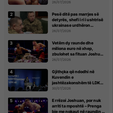
26/07/2026
Pesë ditë pas marrjes së
detyrës, shefi i ri i ushtrisë
ukrainase urdhëron
kontroll të madh
26/07/2026
Vetëm dy raunde dhe
miliona euro në xhep,
zbulohet sa fituan Joshua
e Prenga
26/07/2026
Gjithçka që ndodhi në
Kuvendin e
jashtëzakonshëm të LDK-
së
30/07/2026
E rrëzoi Joshuan, por nuk
arriti ta mposhtë – Prenga
bie me nokaut në raundin e