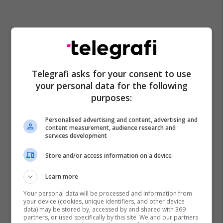
Telegrafi asks for your consent to use
your personal data for the following
purposes:
Personalised advertising and content, advertising and
La Liga
Marcos Alonso
Real Madrid
content measurement, audience research and
Premier League
Transferimet
Chelsea
services development
Store and/or access information on a device
Learn more
Your personal data will be processed and information from
your device (cookies, unique identifiers, and other device
data) may be stored by, accessed by and shared with 369
partners, or used specifically by this site. We and our partners