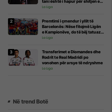
tani është i hapur për shitjen e
tij
La Liga
Premtimi i çmendur i yllit të
Barcelonës: Nëse fitojmë Ligën
e Kampionëve, do të bëj tatuazh
fytyrën e Flickut
La Liga
Transferimet e Diomandes dhe
Rodrit te Real Madridi po
vonohen për arsye të ndryshme
La Liga
Në trend Botë