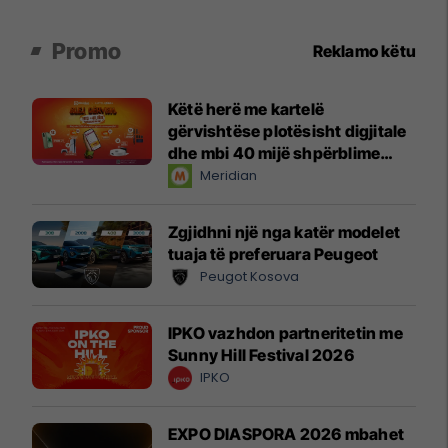
Promo
Reklamo këtu
Këtë herë me kartelë
gërvishtëse plotësisht digjitale
dhe mbi 40 mijë shpërblime
instant!
Meridian
Zgjidhni një nga katër modelet
tuaja të preferuara Peugeot
Peugot Kosova
IPKO vazhdon partneritetin me
Sunny Hill Festival 2026
IPKO
EXPO DIASPORA 2026 mbahet