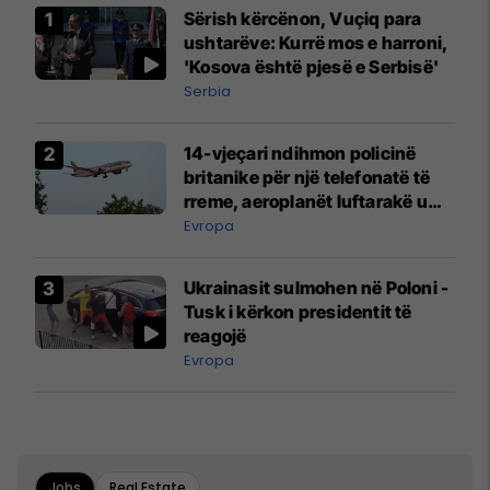
Sërish kërcënon, Vuçiq para
ushtarëve: Kurrë mos e harroni,
'Kosova është pjesë e Serbisë'
Serbia
14-vjeçari ndihmon policinë
britanike për një telefonatë të
rreme, aeroplanët luftarakë u
ngritën në ajër për të
Evropa
interceptuar fluturaken e Qatar
Airways që po shkonte drejt
Ukrainasit sulmohen në Poloni -
Mançesterit
Tusk i kërkon presidentit të
reagojë
Evropa
Jobs
Real Estate