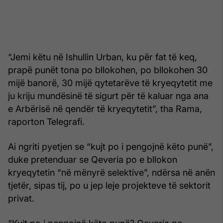
“Jemi këtu në Ishullin Urban, ku për fat të keq,
prapë punët tona po bllokohen, po bllokohen 30
mijë banorë, 30 mijë qytetarëve të kryeqytetit me
ju kriju mundësinë të sigurt për të kaluar nga ana
e Arbërisë në qendër të kryeqytetit”, tha Rama,
raporton Telegrafi.
Ai ngriti pyetjen se “kujt po i pengojnë këto punë”,
duke pretenduar se Qeveria po e bllokon
kryeqytetin “në mënyrë selektive”, ndërsa në anën
tjetër, sipas tij, po u jep leje projekteve të sektorit
privat.