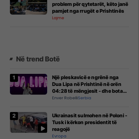
problem për qytetarët, këto janë
pamjet nga rrugët e Prishtinës
Lajme
Në trend Botë
Një pleskavicë e ngrënë nga
Dua Lipa në Prishtinë në orën
04:28 të mëngjesit - dhe bota
digjitale serbe shpall gjendjen e
Enver Robelli
Serbia
luftës
Ukrainasit sulmohen në Poloni -
Tusk i kërkon presidentit të
reagojë
Evropa