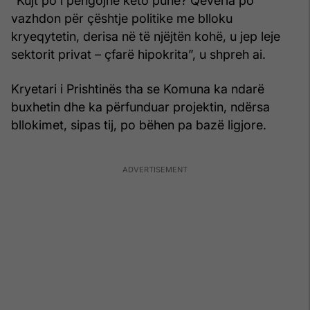
“Kujt po i pengojnë këto punë? Qeveria po
vazhdon për çështje politike me blloku
kryeqytetin, derisa në të njëjtën kohë, u jep leje
sektorit privat – çfarë hipokrita”, u shpreh ai.
Kryetari i Prishtinës tha se Komuna ka ndarë
buxhetin dhe ka përfunduar projektin, ndërsa
bllokimet, sipas tij, po bëhen pa bazë ligjore.