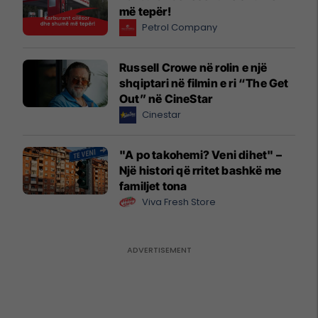
më tepër!
Petrol Company
Russell Crowe në rolin e një
shqiptari në filmin e ri “The Get
Out” në CineStar
Cinestar
"A po takohemi? Veni dihet" –
Një histori që rritet bashkë me
familjet tona
Viva Fresh Store