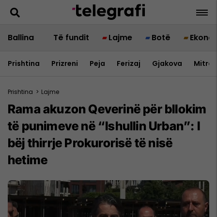
Ballina
Të fundit
Lajme
Botë
Ekono
Prishtina
Prizreni
Peja
Ferizaj
Gjakova
Mitrov
Prishtina
>
Lajme
Rama akuzon Qeverinë për bllokim
të punimeve në “Ishullin Urban”: I
bëj thirrje Prokurorisë të nisë
hetime