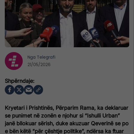
Nga
Telegrafi
21/05/2026
Kryetari i Prishtinës, Përparim Rama, ka deklaruar
se punimet në zonën e njohur si “Ishulli Urban”
janë bllokuar sërish, duke akuzuar Qeverinë se po
e bën këtë “për çështje politike”, ndërsa ka ftuar