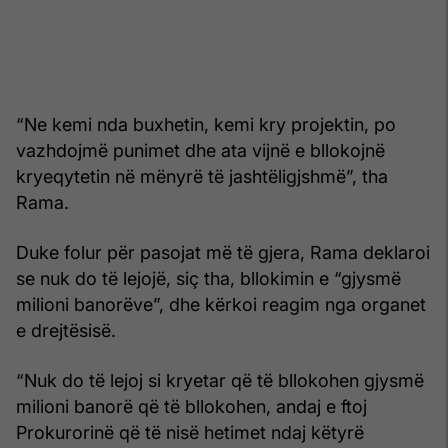
“Ne kemi nda buxhetin, kemi kry projektin, po
vazhdojmë punimet dhe ata vijnë e bllokojnë
kryeqytetin në mënyrë të jashtëligjshmë”, tha
Rama.
Duke folur për pasojat më të gjera, Rama deklaroi
se nuk do të lejojë, siç tha, bllokimin e “gjysmë
milioni banorëve”, dhe kërkoi reagim nga organet
e drejtësisë.
“Nuk do të lejoj si kryetar që të bllokohen gjysmë
milioni banorë që të bllokohen, andaj e ftoj
Prokurorinë që të nisë hetimet ndaj këtyrë