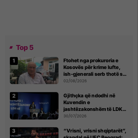
Top 5
Ftohet nga prokuroria e
Kosovës për krime lufte,
ish-gjenerali serb thotë se
dikush e tradhtoi në
02/08/2026
Beograd
Gjithçka që ndodhi në
Kuvendin e
jashtëzakonshëm të LDK-
së
30/07/2026
“Vrisni, vrisni shqiptarët”,
skandal në UFC Beograd: