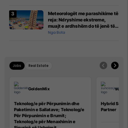
Meteorologët me parashikime të
reja: Ndryshime ekstreme,
muajt e ardhshëm do të jenë të
pazakontë
Nga Bota
Jobs
Real Estate
GoldenMix
sunci
Teknolog/e për Përpunimin dhe
Hybrid Senio
Paketimin e Sallatave; Teknolog/e
Partner
Për Përpunimin e Brumit;
Teknolog/e për Menaxhimin e
Sigurisë së Ushqimit