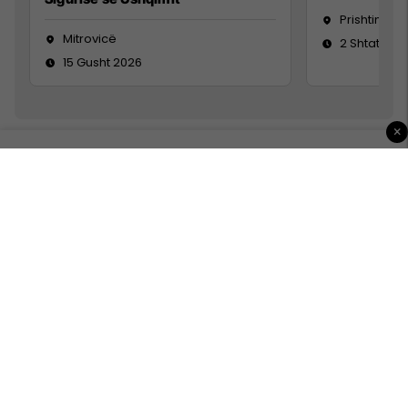
Prishtinë
Mitrovicë
2 Shtator 2
15 Gusht 2026
×