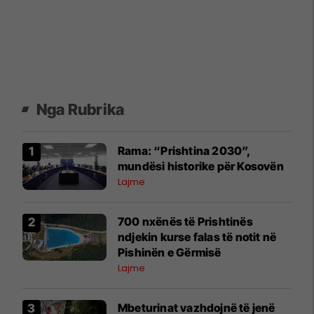
Nga Rubrika
Rama: “Prishtina 2030”,
mundësi historike për Kosovën
Lajme
700 nxënës të Prishtinës
ndjekin kurse falas të notit në
Pishinën e Gërmisë
Lajme
Mbeturinat vazhdojnë të jenë