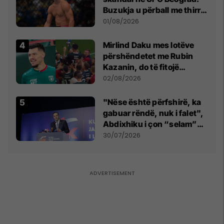
Buzukja u përball me thirrje
anti-shqiptare nga
01/08/2026
tribunat
Mirlind Daku mes lotëve
përshëndetet me Rubin
Kazanin, do të fitojë
miliona te Spartak Moska
02/08/2026
"Nëse është përfshirë, ka
gabuar rëndë, nuk i falet",
Abdixhiku i çon “selam”
Përparim Ramës
30/07/2026