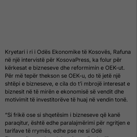
Kryetari i ri i Odës Ekonomike të Kosovës, Rafuna
në një intervistë për KosovaPress, ka folur për
kërkesat e bizneseve dhe reformimin e OEK-ut.
Për më tepër thekson se OEK-u, do të jetë një
shtëpi e bizneseve, e cila do t’i mbrojë interesat e
biznesit në të mirën e ekonomisë së vendit dhe
motivimit të investitorëve të huaj në vendin tonë.
“Si frikë ose si shqetësim i bizneseve që kanë
paraqitur, është edhe paralajmërimi për ngritjen e
tarifave të rrymës, edhe pse ne si Odë