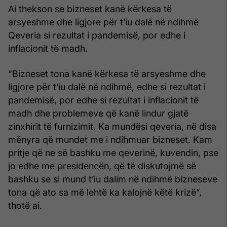
Ai thekson se bizneset kanë kërkesa të
arsyeshme dhe ligjore për t’iu dalë në ndihmë
Qeveria si rezultat i pandemisë, por edhe i
inflacionit të madh.
“Bizneset tona kanë kërkesa të arsyeshme dhe
ligjore për t’iu dalë në ndihmë, edhe si rezultat i
pandemisë, por edhe si rezultat i inflacionit të
madh dhe problemeve që kanë lindur gjatë
zinxhirit të furnizimit. Ka mundësi qeveria, në disa
mënyra që mundet me i ndihmuar bizneset. Kam
pritje që ne së bashku me qeverinë, kuvendin, pse
jo edhe me presidencën, që të diskutojmë së
bashku se si mund t’iu dalim në ndihmë bizneseve
tona që ato sa më lehtë ka kalojnë këtë krizë”,
thotë ai.