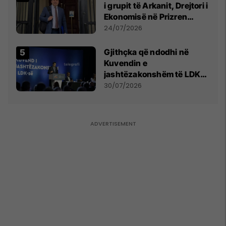
i grupit të Arkanit, Drejtori i
Ekonomisë në Prizren
mohon pretendimet
24/07/2026
Gjithçka që ndodhi në
Kuvendin e
jashtëzakonshëm të LDK-
së
30/07/2026