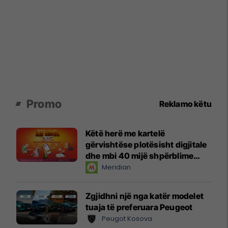
Promo
Reklamo këtu
Këtë herë me kartelë
gërvishtëse plotësisht digjitale
dhe mbi 40 mijë shpërblime
instant!
Meridian
Zgjidhni një nga katër modelet
tuaja të preferuara Peugeot
Peugot Kosova