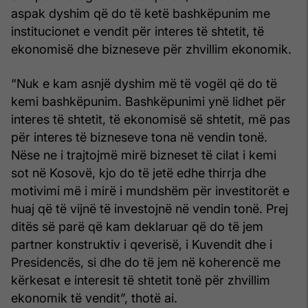
aspak dyshim që do të ketë bashkëpunim me
institucionet e vendit për interes të shtetit, të
ekonomisë dhe bizneseve për zhvillim ekonomik.
“Nuk e kam asnjë dyshim më të vogël që do të
kemi bashkëpunim. Bashkëpunimi ynë lidhet për
interes të shtetit, të ekonomisë së shtetit, më pas
për interes të bizneseve tona në vendin tonë.
Nëse ne i trajtojmë mirë bizneset të cilat i kemi
sot në Kosovë, kjo do të jetë edhe thirrja dhe
motivimi më i mirë i mundshëm për investitorët e
huaj që të vijnë të investojnë në vendin tonë. Prej
ditës së parë që kam deklaruar që do të jem
partner konstruktiv i qeverisë, i Kuvendit dhe i
Presidencës, si dhe do të jem në koherencë me
kërkesat e interesit të shtetit tonë për zhvillim
ekonomik të vendit”, thotë ai.