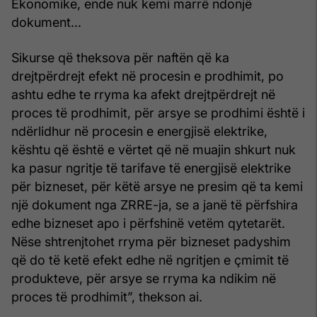
Ekonomike, ende nuk kemi marrë ndonjë
dokument...
Sikurse që theksova për naftën që ka
drejtpërdrejt efekt në procesin e prodhimit, po
ashtu edhe te rryma ka afekt drejtpërdrejt në
proces të prodhimit, për arsye se prodhimi është i
ndërlidhur në procesin e energjisë elektrike,
kështu që është e vërtet që në muajin shkurt nuk
ka pasur ngritje të tarifave të energjisë elektrike
për bizneset, për këtë arsye ne presim që ta kemi
një dokument nga ZRRE-ja, se a janë të përfshira
edhe bizneset apo i përfshinë vetëm qytetarët.
Nëse shtrenjtohet rryma për bizneset padyshim
që do të ketë efekt edhe në ngritjen e çmimit të
produkteve, për arsye se rryma ka ndikim në
proces të prodhimit”, thekson ai.