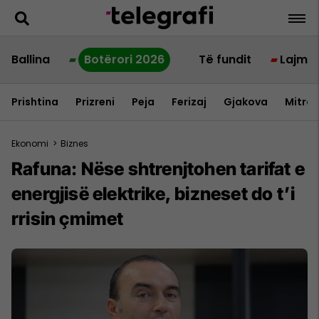
Ballina
Botërori 2026
Të fundit
Lajme
Prishtina
Prizreni
Peja
Ferizaj
Gjakova
Mitrov
Ekonomi
>
Biznes
Rafuna: Nëse shtrenjtohen tarifat e
energjisë elektrike, bizneset do t’i
rrisin çmimet