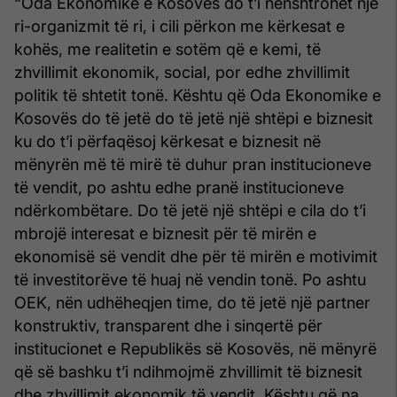
“Oda Ekonomike e Kosovës do t’i nënshtrohet një
ri-organizmit të ri, i cili përkon me kërkesat e
kohës, me realitetin e sotëm që e kemi, të
zhvillimit ekonomik, social, por edhe zhvillimit
politik të shtetit tonë. Kështu që Oda Ekonomike e
Kosovës do të jetë do të jetë një shtëpi e biznesit
ku do t’i përfaqësoj kërkesat e biznesit në
mënyrën më të mirë të duhur pran institucioneve
të vendit, po ashtu edhe pranë institucioneve
ndërkombëtare. Do të jetë një shtëpi e cila do t’i
mbrojë interesat e biznesit për të mirën e
ekonomisë së vendit dhe për të mirën e motivimit
të investitorëve të huaj në vendin tonë. Po ashtu
OEK, nën udhëheqjen time, do të jetë një partner
konstruktiv, transparent dhe i sinqertë për
institucionet e Republikës së Kosovës, në mënyrë
që së bashku t’i ndihmojmë zhvillimit të biznesit
dhe zhvillimit ekonomik të vendit. Kështu që na