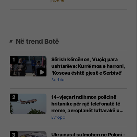
Biznes
Në trend Botë
Sërish kërcënon, Vuçiq para
ushtarëve: Kurrë mos e harroni,
'Kosova është pjesë e Serbisë'
Serbia
14-vjeçari ndihmon policinë
britanike për një telefonatë të
rreme, aeroplanët luftarakë u
ngritën në ajër për të
Evropa
interceptuar fluturaken e Qatar
Airways që po shkonte drejt
Ukrainasit sulmohen në Poloni -