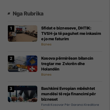
Nga Rubrika
Sfidat e bizneseve, DHTIK:
TVSH-ja të paguhet me inkasim
e jo me faturim
Biznes
Kosova përmirëson bilancin
tregtar me Zvicrën dhe
Holandën
Biznes
Bashkimi Evropian mbështet
mundësi të reja financimi për
bizneset
Fondi Kosovar Për Garanci Kreditore