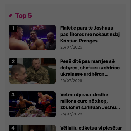
Top 5
Fjalët e para të Joshuas
pas fitores me nokaut ndaj
Kristian Prengës
26/07/2026
Pesë ditë pas marrjes së
detyrës, shefi i ri i ushtrisë
ukrainase urdhëron
kontroll të madh
26/07/2026
Vetëm dy raunde dhe
miliona euro në xhep,
zbulohet sa fituan Joshua
e Prenga
26/07/2026
Vëllai iu etiketua si pjesëtar