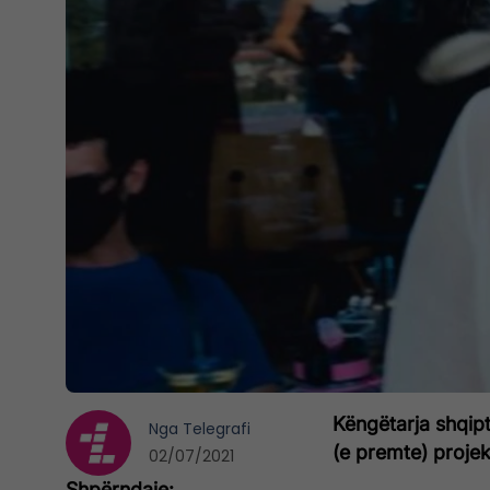
Këngëtarja shqip
Nga
Telegrafi
(e premte) projek
02/07/2021