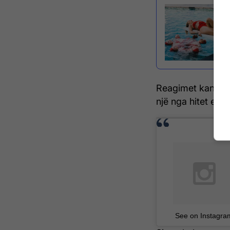
Reagimet kanë qe
një nga hitet e k
See on Instagra