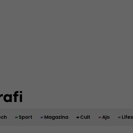
ech
Sport
Magazina
Cult
Ajo
Life