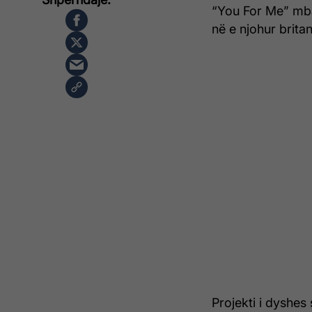
“You For Me” mba
në e njohur britan
Projekti i dyshes