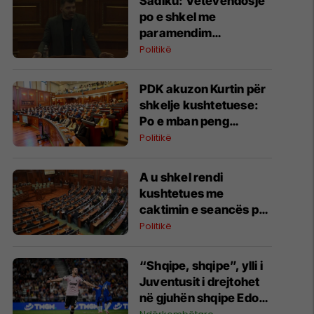
Sadiku: Vetëvendosje
po e shkel me
paramendim
Kushtetutën
Politikë
PDK akuzon Kurtin për
shkelje kushtetuese:
Po e mban peng
konstituimin e Kuvendit
Politikë
A u shkel rendi
kushtetues me
caktimin e seancës për
të shtunën?
Politikë
“Shqipe, shqipe”, ylli i
Juventusit i drejtohet
në gjuhën shqipe Edon