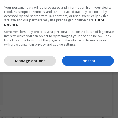
Your personal data will be processed and information from your device
(cookies, unique identifiers, and other device data) may be stored by,
Rita Ora vazhdon të paralajmërojë
accessed by and shared with 369 partners, or used specifically by this
këngën e re me fotografi atraktive
site. We and our partners may use precise geolocation data.
List of
partners.
nga pishina
Some vendors may process your personal data on the basis of legitimate
interest, which you can object to by managing your options below. Look
for a link at the bottom of this page or in the site menu to manage or
withdraw consent in privacy and cookie settings.
në të menjëhershme dhe nuk ka dyshim se do jetë
ësaj vere në tregun muzikor internacional.
Manage options
Consent
m