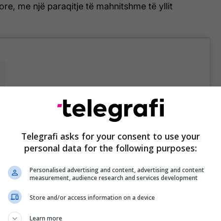
re, me një paraqitje të mahnitshme të yllit
m
Telegrafi asks for your consent to use your
personal data for the following purposes:
u im i mahnitshëm Sigala më kërkoi që të këndojë
Personalised advertising and content, advertising and content
ore dhe unë nuk mund t’i rezistoja. Unë absolutisht
measurement, audience research and services development
oj se edhe ju do e bëni të njëjtën gjë. Është
ka shkruar Ora.
Store and/or access information on a device
Learn more