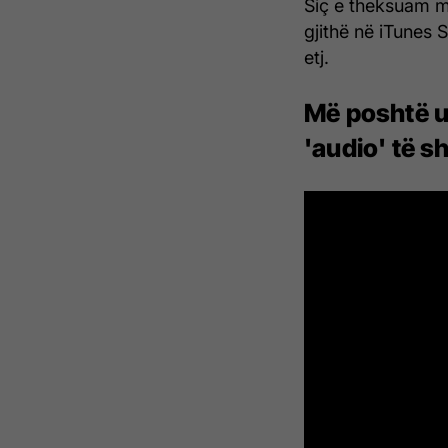
Siç e theksuam m
gjithë në iTunes
etj.
Më poshtë u
'audio' të s