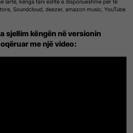
ë lartë, kënga tani është e disponueshme për të
 Store, Soundcloud, deezer, amazon music, YouTube
a sjellim këngën në versionin
hoqëruar me një video: