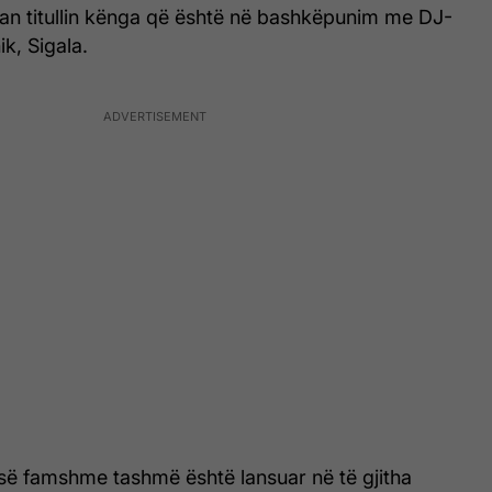
n titullin kënga që është në bashkëpunim me DJ-
ik, Sigala.
 së famshme tashmë është lansuar në të gjitha