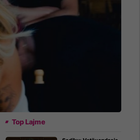
Top Lajme