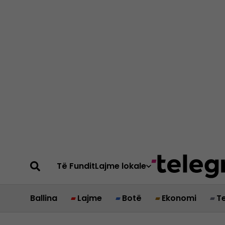
Të Fundit
Lajme lokale
Ballina
Lajme
Botë
Ekonomi
T