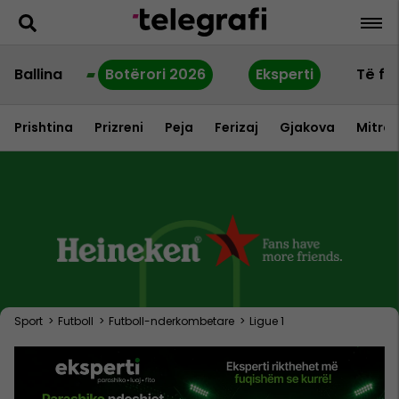
Ballina
Botërori 2026
Eksperti
Të fu
Prishtina
Prizreni
Peja
Ferizaj
Gjakova
Mitrov
Sport
>
Futboll
>
Futboll-nderkombetare
>
Ligue 1