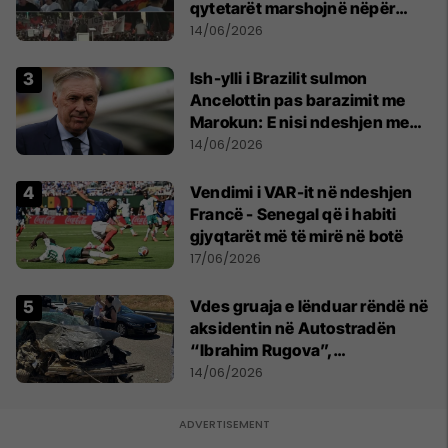
qytetarët marshojnë nëpër
kryeqytet
14/06/2026
Ish-ylli i Brazilit sulmon
Ancelottin pas barazimit me
Marokun: E nisi ndeshjen me
formacionin e gabuar
14/06/2026
Vendimi i VAR-it në ndeshjen
Francë - Senegal që i habiti
gjyqtarët më të mirë në botë
17/06/2026
Vdes gruaja e lënduar rëndë në
aksidentin në Autostradën
“Ibrahim Rugova”,
bashkëshorti në gjendje të
14/06/2026
rëndë