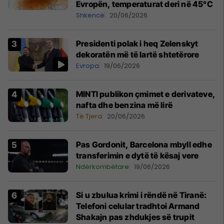
Evropën, temperaturat deri në 45°C
Shkencë
20/06/2026
Presidenti polak i heq Zelenskyt
dekoratën më të lartë shtetërore
Evropa
19/06/2026
MINTI publikon çmimet e derivateve,
nafta dhe benzina më lirë
Të Tjera
20/06/2026
Pas Gordonit, Barcelona mbyll edhe
transferimin e dytë të kësaj vere
Ndërkombëtare
19/06/2026
Si u zbulua krimi i rëndë në Tiranë:
Telefoni celular tradhtoi Armand
Shakajn pas zhdukjes së trupit