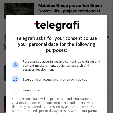
Mabetex Group prezanton Green
Coast Hills - projekti rezidencial
premium në Palasë
Mabetex Group
SCAN Ride and Delivery zgjedh Auto
Telegrafi asks for your consent to use
Mita dhe Dacia Duster Hybrid për
your personal data for the following
projektin më të ri të taksive në
purposes:
Prishtinë
Auto Mita
Personalised advertising and content, advertising and
content measurement, audience research and
EduCare sjell trajnime të
services development
specializuara për profesionistët e
kujdesit shëndetësor
Store and/or access information on a device
Edu Care
Learn more
Mundësi të reja punësimi këtë javë
Your personal data will be processed and information from
your device (cookies, unique identifiers, and other device
në Telegrafi Jobs
data) may be stored by, accessed by and shared with 369
Telegrafi Jobs
partners, or used specifically by this site. We and our partners