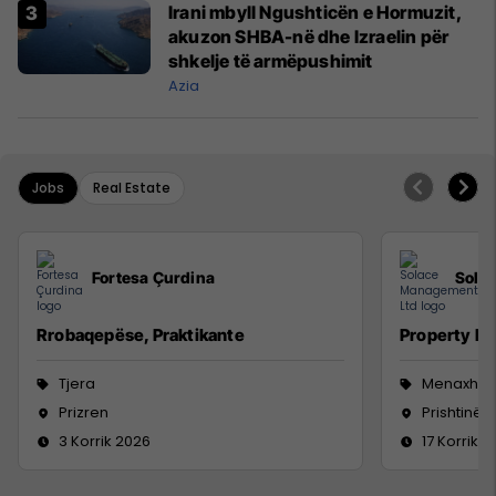
Irani mbyll Ngushticën e Hormuzit,
akuzon SHBA-në dhe Izraelin për
shkelje të armëpushimit
Azia
Jobs
Real Estate
Fortesa Çurdina
Sola
Rrobaqepëse, Praktikante
Property M
Tjera
Menaxhm
Prizren
Prishtinë
3 Korrik 2026
17 Korrik 