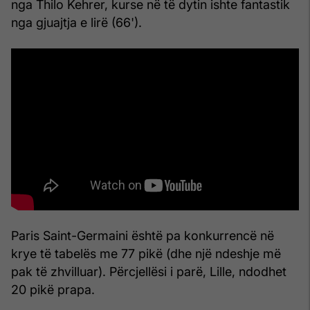
nga Thilo Kehrer, kurse në të dytin ishte fantastik
nga gjuajtja e lirë (66').
Paris Saint-Germaini është pa konkurrencë në
krye të tabelës me 77 pikë (dhe një ndeshje më
pak të zhvilluar). Përcjellësi i parë, Lille, ndodhet
20 pikë prapa.