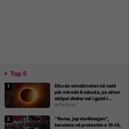
Top 5
Dita do shndërrohet në natë
për më mbi 6 minuta, po afron
eklipsi diellor më i gjatë i
shekullit të 21-të
16/06/2026
“Rama, jep dorëheqjen”,
tensione në protestën e 15-të,