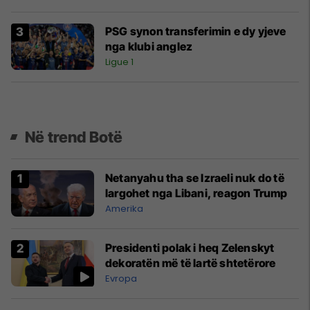
PSG synon transferimin e dy yjeve
nga klubi anglez
Ligue 1
Në trend Botë
Netanyahu tha se Izraeli nuk do të
largohet nga Libani, reagon Trump
Amerika
Presidenti polak i heq Zelenskyt
dekoratën më të lartë shtetërore
Evropa