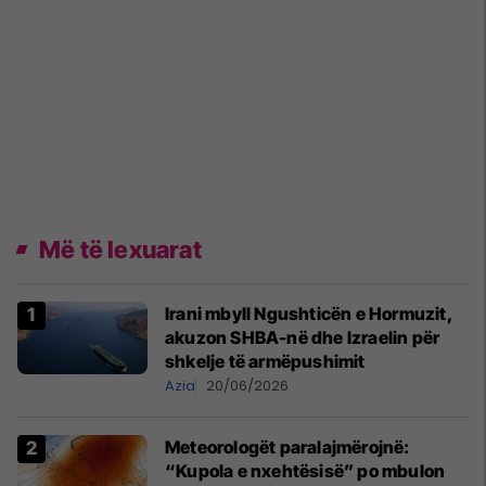
Më të lexuarat
Irani mbyll Ngushticën e Hormuzit,
akuzon SHBA-në dhe Izraelin për
shkelje të armëpushimit
Azia
20/06/2026
Meteorologët paralajmërojnë:
“Kupola e nxehtësisë” po mbulon