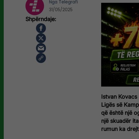
Nga
Telegrafi
31/05/2025
Istvan Kovacs ë
Ligës së Kampi
që është një o
një skuadër ita
rumun ka drejtu