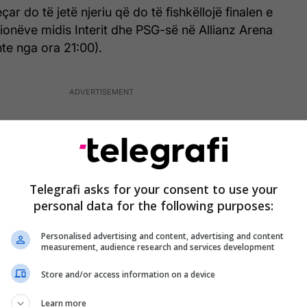
çar do të jetë njeriu që do të fishkëllojë finalen e
onëve midis Interit dhe PSG-së në Allianz Arena
te nga ora 21:00).
Telegrafi asks for your consent to use your
personal data for the following purposes:
Personalised advertising and content, advertising and content
measurement, audience research and services development
Store and/or access information on a device
Learn more