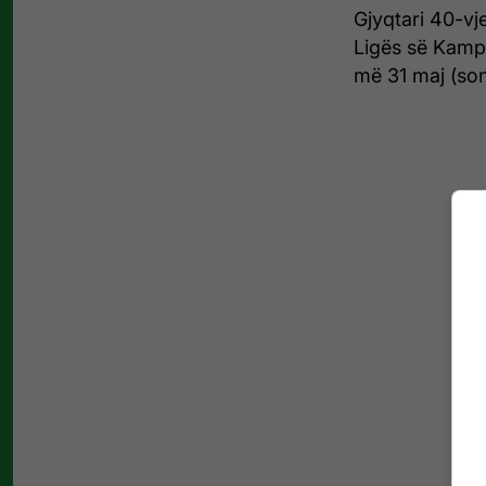
Gjyqtari 40-vje
Ligës së Kampi
më 31 maj (son