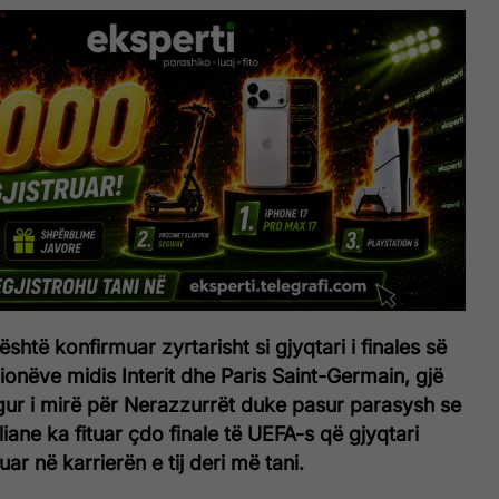
shtë konfirmuar zyrtarisht si gjyqtari i finales së
onëve midis Interit dhe Paris Saint-Germain, gjë
gur i mirë për Nerazzurrët duke pasur parasysh se
liane ka fituar çdo finale të UEFA-s që gjyqtari
ar në karrierën e tij deri më tani.