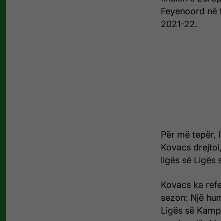
Feyenoord në f
2021-22.
Për më tepër, I
Kovacs drejtoi,
ligës së Ligës
Kovacs ka refe
sezon: Një hum
Ligës së Kampi