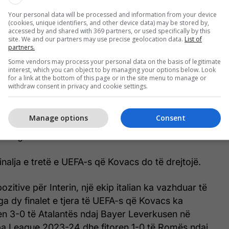
Your personal data will be processed and information from your device
(cookies, unique identifiers, and other device data) may be stored by,
accessed by and shared with 369 partners, or used specifically by this
site. We and our partners may use precise geolocation data.
List of
partners.
Some vendors may process your personal data on the basis of legitimate
interest, which you can object to by managing your options below. Look
for a link at the bottom of this page or in the site menu to manage or
withdraw consent in privacy and cookie settings.
shoqërohet nga asistentët rumunë Mihai Marica
nyogi, gjyqtari i katërt Joao Pedro Silva Pinhero
Manage options
Consent
 dhe në VAR janë: Catalin Sorin Popa nga Rumania
ler nga Holanda.
finalja e tretë e UEFA-s që Kovacs do të drejtojë.
ozitive për Interin, një ekip italian ka vazhduar të
nga dy finalet e tjera të UEFA-s që Kovacs ka
oren 3-0 të Atalantës ndaj Bayer Leverkusen në
pa League 2023-24 dhe fitoren 1-0 të Romës ndaj