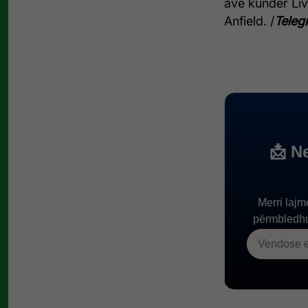
ave kundër Live
Anfield. /
Telegr