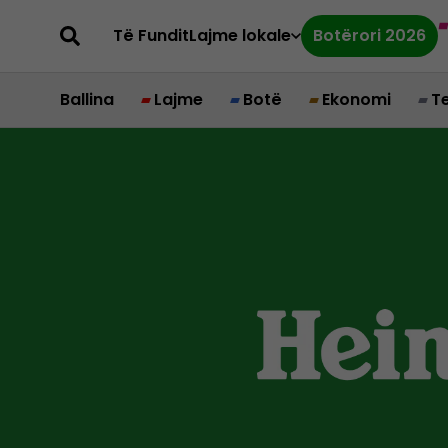
Të Fundit
Lajme lokale
Botërori 2026
Ballina
Lajme
Botë
Ekonomi
T