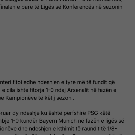
inalen e parë të Ligës së Konferencës në sezonin
nteri fitoi edhe ndeshjen e tyre më të fundit që
 e cila ishte fitorja 1-0 ndaj Arsenalit në fazën e
 së Kampionëve të këtij sezoni.
ruar dy ndeshje ku është përfshirë PSG këtë
bje 1-0 kundër Bayern Munich në fazën e ligës së
onëve dhe ndeshjen e kthimit të raundit të 1/8-