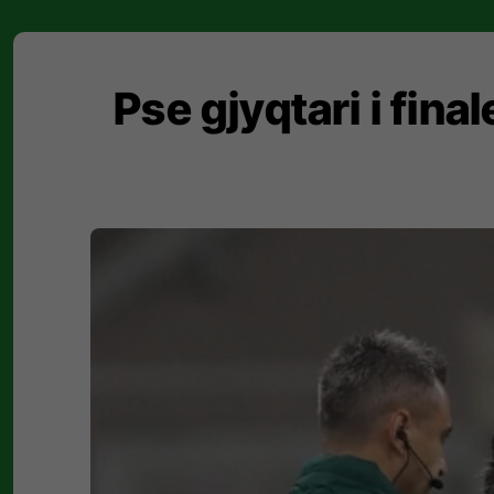
Pse gjyqtari i fin