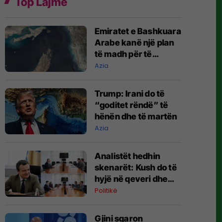
Top Lajme
Emiratet e Bashkuara
Arabe kanë një plan
të madh për të
anashkaluar
Azia
Ngushticën e
Hormuzit
Trump: Irani do të
“goditet rëndë” të
hënën dhe të martën
Azia
Analistët hedhin
skenarët: Kush do të
hyjë në qeveri dhe
kush rrezikon të
Politikë
mbetet në opozitë?
Gjini sqaron