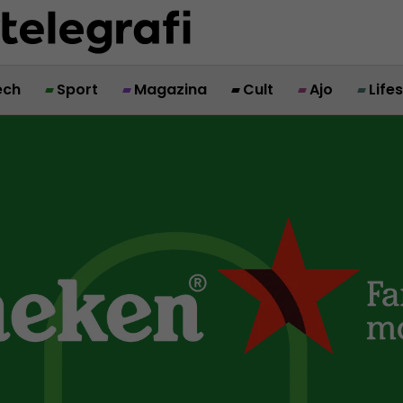
ech
Sport
Magazina
Cult
Ajo
Life