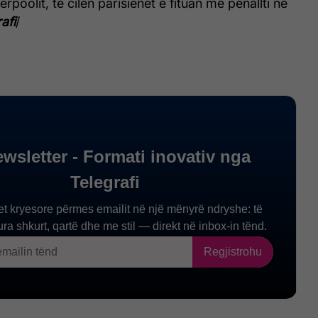
rpoolit, të cilën parisienët e fituan me penallti në
afi
/