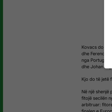
Kovacs do të 
dhe Ferencz Tu
nga Portugalia
dhe Johan Hig
Kjo do të jetë 
Në një shenjë p
fitojë secilën 
arbitruar: fit
finalen e Euro