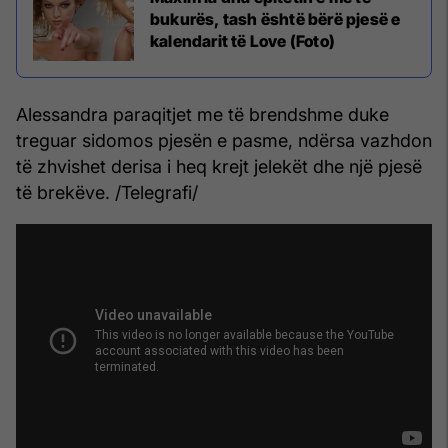
bukurës, tash është bërë pjesë e
kalendarit të Love (Foto)
Alessandra paraqitjet me të brendshme duke
treguar sidomos pjesën e pasme, ndërsa vazhdon
të zhvishet derisa i heq krejt jelekët dhe një pjesë
të brekëve. /Telegrafi/