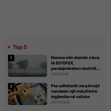
Top 5
Kosova nën alarmin e kuq
të ESTOFEX,
paralajmërohen stuhi të
fuqishme me breshër dhe
21/07/2026
erëra të forta
Pse udhëtarët me përvojë
vendosin një rrotull letre
higjienike në valixhe
20/07/2026