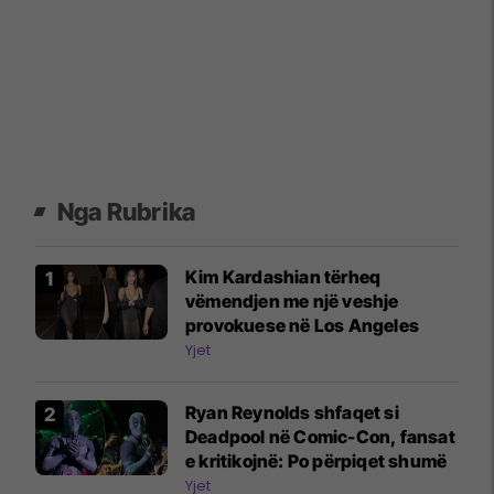
Nga Rubrika
Kim Kardashian tërheq
vëmendjen me një veshje
provokuese në Los Angeles
Yjet
Ryan Reynolds shfaqet si
Deadpool në Comic-Con, fansat
e kritikojnë: Po përpiqet shumë
Yjet