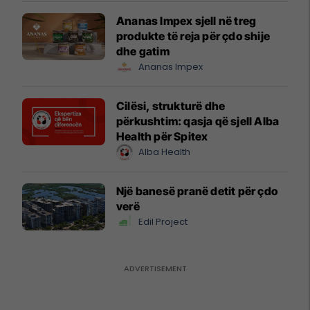
Ananas Impex sjell në treg
produkte të reja për çdo shije
dhe gatim
Ananas Impex
Cilësi, strukturë dhe
përkushtim: qasja që sjell Alba
Health për Spitex
Alba Health
Një banesë pranë detit për çdo
verë
Edil Project