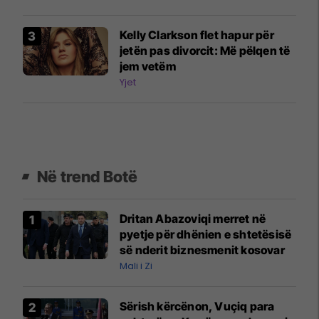
Kelly Clarkson flet hapur për
jetën pas divorcit: Më pëlqen të
jem vetëm
Yjet
Në trend Botë
Dritan Abazoviqi merret në
pyetje për dhënien e shtetësisë
së nderit biznesmenit kosovar
Mali i Zi
Sërish kërcënon, Vuçiq para