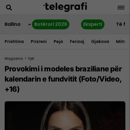
Ballina
Botërori 2026
Eksperti
Të fu
Prishtina
Prizreni
Peja
Ferizaj
Gjakova
Mitrov
Magazina
>
Yjet
Provokimi i modeles braziliane për
kalendarin e fundvitit (Foto/Video,
+16)