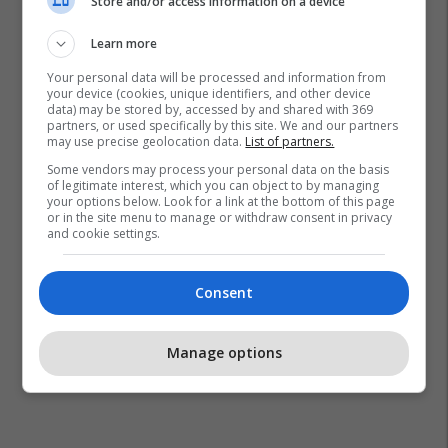
Store and/or access information on a device
Stella Maxwell
Irina Shayk
Doutzen Kroes
Victoria's Secret
Rita Ora
Kim Kardashian
Learn more
Alessandra Ambrosio
Chrissy Teigen
Taylor Hill
Your personal data will be processed and information from
your device (cookies, unique identifiers, and other device
data) may be stored by, accessed by and shared with 369
partners, or used specifically by this site. We and our partners
may use precise geolocation data.
List of partners.
Some vendors may process your personal data on the basis
of legitimate interest, which you can object to by managing
your options below. Look for a link at the bottom of this page
or in the site menu to manage or withdraw consent in privacy
and cookie settings.
Consent
Manage options