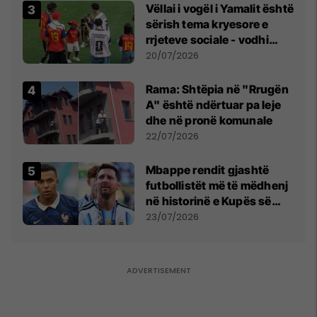
Vëllai i vogël i Yamalit është
sërish tema kryesore e
rrjeteve sociale - vodhi
vëmendjen pas finales së
20/07/2026
Kupës së Botës
Rama: Shtëpia në "Rrugën
A" është ndërtuar pa leje
dhe në pronë komunale
22/07/2026
Mbappe rendit gjashtë
futbollistët më të mëdhenj
në historinë e Kupës së
Botës, Messi mbetet i dyti
23/07/2026