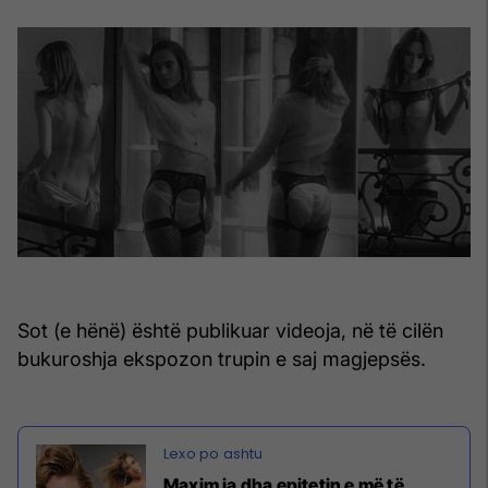
Sot (e hënë) është publikuar videoja, në të cilën
bukuroshja ekspozon trupin e saj magjepsës.
Maxim ia dha epitetin e më të