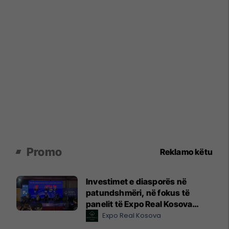
Promo
Reklamo këtu
Investimet e diasporës në
patundshmëri, në fokus të
panelit të Expo Real Kosova
2026
Expo Real Kosova