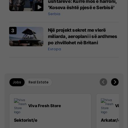
ushtarëve: Kurrë mos e harroni,
'Kosova është pjesë e Serbisë'
Serbia
Një projekt sekret me vlerë
miliarda, aeroplani i së ardhmes
po zhvillohet në Britani
Evropa
Jobs
Real Estate
Viva Fresh Store
Viva F
Sektorist/e
Arkatar/e