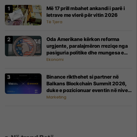
Më 17 prill mbahet ankandi i parë i
letrave me vlerë për vitin 2026
Të Tjera
Oda Amerikane kërkon reforma
urgjente, paralajmëron rreziqe nga
pasiguria politike dhe mungesa e
vendimeve fiskale
Ekonomi
Binance rikthehet si partner në
Balkans Blockchain Summit 2026,
duke e pozicionuar eventin në nivel
global
Marketing