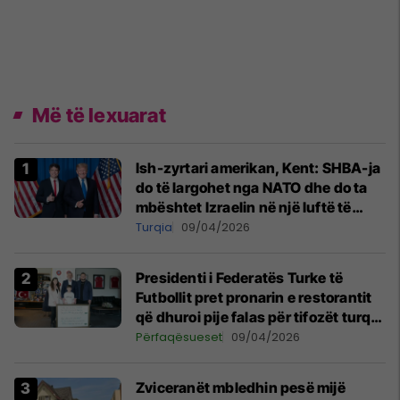
Më të lexuarat
Ish-zyrtari amerikan, Kent: SHBA-ja
do të largohet nga NATO dhe do ta
mbështet Izraelin në një luftë të
mundshme me Turqinë në Siri
Turqia
09/04/2026
Presidenti i Federatës Turke të
Futbollit pret pronarin e restorantit
që dhuroi pije falas për tifozët turq
në Prishtinë
Përfaqësueset
09/04/2026
Zviceranët mbledhin pesë mijë