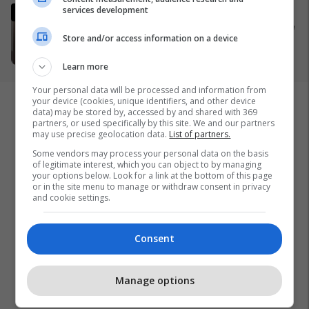
Trump: Falënderimi i takon
services development
Allahut, e marta do të jetë "ditë
Store and/or access information on a device
ferri" për Iranin
05/04/2026
Learn more
Your personal data will be processed and information from
your device (cookies, unique identifiers, and other device
data) may be stored by, accessed by and shared with 369
partners, or used specifically by this site. We and our partners
may use precise geolocation data.
List of partners.
Some vendors may process your personal data on the basis
of legitimate interest, which you can object to by managing
your options below. Look for a link at the bottom of this page
or in the site menu to manage or withdraw consent in privacy
and cookie settings.
Consent
Manage options