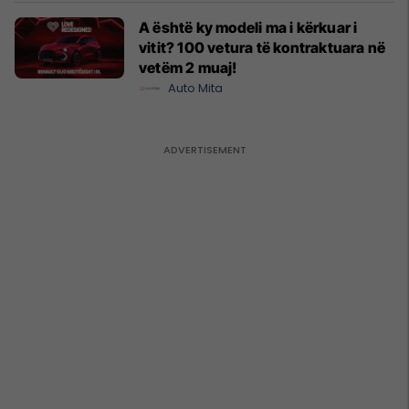
A është ky modeli ma i kërkuar i
vitit? 100 vetura të kontraktuara në
vetëm 2 muaj!
Auto Mita