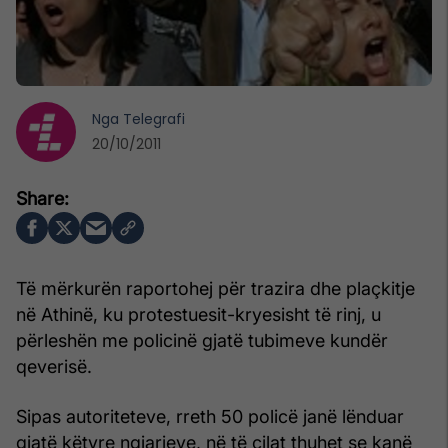
Nga
Telegrafi
20/10/2011
Të mërkurën raportohej për trazira dhe plaçkitje
në Athinë, ku protestuesit-kryesisht të rinj, u
përleshën me policinë gjatë tubimeve kundër
qeverisë.
Sipas autoriteteve, rreth 50 policë janë lënduar
gjatë këtyre ngjarjeve, në të cilat thuhet se kanë