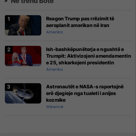
Në trend Botë
Reagon Trump pas rrëzimit të
aeroplanit amerikan në Iran
Amerika
Ish-bashkëpunëtorja e ngushtë e
Trumpit: Aktivizojeni amendamentin
e 25, shkarkojeni presidentin
Amerika
Astronautët e NASA-s raportojnë
erë djegieje nga tualeti i anijes
kozmike
Shkencë