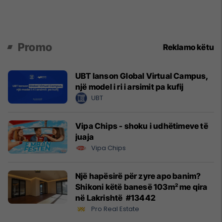
Promo
Reklamo këtu
UBT lanson Global Virtual Campus,
një model i ri i arsimit pa kufij
UBT
Vipa Chips - shoku i udhëtimeve të
juaja
Vipa Chips
Një hapësirë për zyre apo banim?
Shikoni këtë banesë 103m² me qira
në Lakrishtë #13442
Pro Real Estate