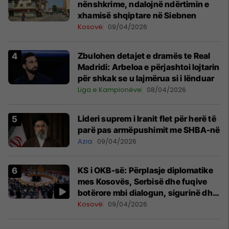
nënshkrime, ndalojnë ndërtimin e
xhamisë shqiptare në Siebnen
Kosovë
09/04/2026
Zbulohen detajet e dramës te Real
Madridi: Arbeloa e përjashtoi lojtarin
për shkak se u lajmërua si i lënduar
Liga e Kampionëve
08/04/2026
Lideri suprem i Iranit flet për herë të
parë pas armëpushimit me SHBA-në
Azia
09/04/2026
KS i OKB-së: Përplasje diplomatike
mes Kosovës, Serbisë dhe fuqive
botërore mbi dialogun, sigurinë dhe
UNMIK-un
Kosovë
09/04/2026