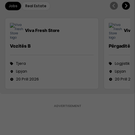
Jobs
Real Estate
Viva Fresh Store
Viva 
Vozitës B
Përgaditës 
Tjera
Logjistikë
Lipjan
Lipjan
20 Prill 2026
20 Prill 20