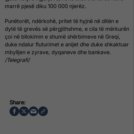
marrë pjesë diku 100 000 njerëz.
Punëtorët, ndërkohë, pritet të hyjnë në ditën e
dytë të grevës së përgjithshme, e cila të mërkurën
çoi në bllokimin e shumë shërbimeve në Greqi,
duke ndalur fluturimet e anijet dhe duke shkaktuar
mbylljen e zyrave, dyqaneve dhe bankave.
/Telegrafi/