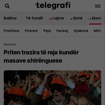
Ballina
Të fundit
Lajme
Botë
Ekono
Prishtina
Prizreni
Peja
Ferizaj
Gjakova
Mitrov
Ekonomi
Priten trazira të reja kundër
masave shtrënguese