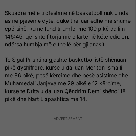
Skuadra më e trofeshme në basketboll nuk u ndal
as në pjesën e dytë, duke thelluar edhe më shumë
epërsinë, ku në fund triumfoi me 100 pikë dallim
145:45, që ishte fitorja më e lartë në këtë edicion,
ndërsa humbja më e thellë për gjilanasit.
Te Sigal Prishtina gjashtë basketbollistë shënuan
pikë dyshifrore, kurse u dalluan Meriton Ismaili
me 36 pikë, pesë kërcime dhe pesë asistime dhe
Muhamedali Janjeva me 29 pikë e 12 kërcime,
kurse te Drita u dalluan Qëndrim Demi shënoi 18
pikë dhe Nart Llapashtica me 14.