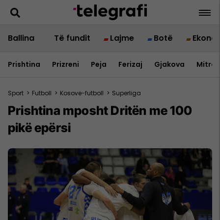
Ballina
Të fundit
Lajme
Botë
Ekono
Prishtina
Prizreni
Peja
Ferizaj
Gjakova
Mitrov
Sport
>
Futboll
>
Kosove-futboll
>
Superliga
Prishtina mposht Dritën me 100
pikë epërsi