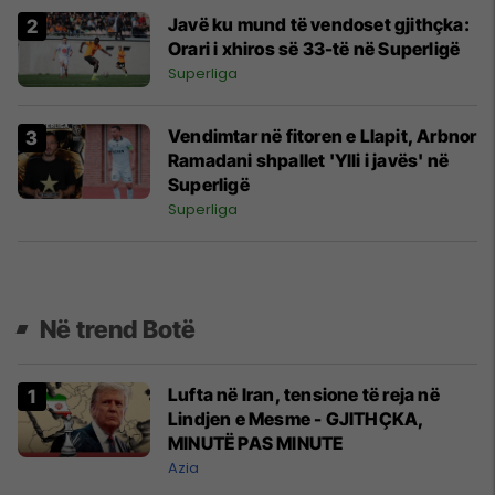
Javë ku mund të vendoset gjithçka:
Orari i xhiros së 33-të në Superligë
Superliga
Vendimtar në fitoren e Llapit, Arbnor
Ramadani shpallet 'Ylli i javës' në
Superligë
Superliga
Në trend Botë
Lufta në Iran, tensione të reja në
Lindjen e Mesme - GJITHÇKA,
MINUTË PAS MINUTE
Azia