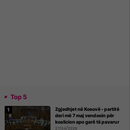
Top 5
Zgjedhjet në Kosovë - partitë
deri më 7 maj vendosin për
koalicion apo garë të pavarur
27/04/2026