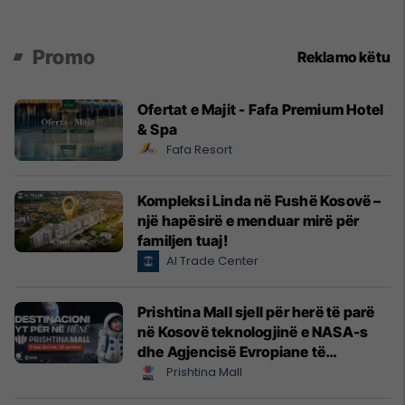
Promo
Reklamo këtu
Ofertat e Majit - Fafa Premium Hotel
& Spa
Fafa Resort
Kompleksi Linda në Fushë Kosovë –
një hapësirë e menduar mirë për
familjen tuaj!
Al Trade Center
Prishtina Mall sjell për herë të parë
në Kosovë teknologjinë e NASA-s
dhe Agjencisë Evropiane të
Hapësirës (ESA)
Prishtina Mall