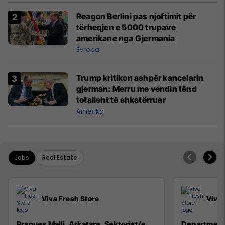
Reagon Berlini pas njoftimit për
tërheqjen e 5000 trupave
amerikane nga Gjermania
Evropa
Trump kritikon ashpër kancelarin
gjerman: Merru me vendin tënd
totalisht të shkatërruar
Amerika
Jobs
Real Estate
Viva Fresh Store
Viva 
Pranues Malli, Arkatare, Sektorist/e
Department