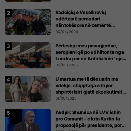
Radoiçiq e Veselinoviq
ndërtojnë perandori
nëntokësore në zemër të
Beogradit, nën vilat e tyre
30/04/2026
dyshohet se po bëjnë bunkerë
Përleshje mes pasagjerëve,
aeroplani që po udhëtonte nga
Londra për në Antalia bëri 'një
ulje emergjente' në Prishtinë
03/05/2026
U martua me të dënuarin me
vdekje, shqiptarja e thyer
shpirtërisht gjatë ekzekutimit
të Broadnax
01/05/2026
Avdyli: Shumica në LVV ishin
pro Osmanit – e luta Kurtin ta
propozojë për presidente, por