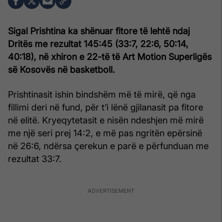
Sigal Prishtina ka shënuar fitore të lehtë ndaj
Dritës me rezultat 145:45 (33:7, 22:6, 50:14,
40:18), në xhiron e 22-të të Art Motion Superligës
së Kosovës në basketboll.
Prishtinasit ishin bindshëm më të mirë, që nga
fillimi deri në fund, për t’i lënë gjilanasit pa fitore
në elitë. Kryeqytetasit e nisën ndeshjen më mirë
me një seri prej 14:2, e më pas ngritën epërsinë
në 26:6, ndërsa çerekun e parë e përfunduan me
rezultat 33:7.