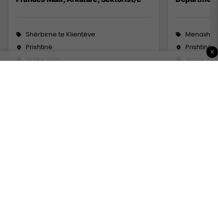
Shërbime te Klientëve
Menaxhm
Prishtinë
Prishtinë
×
31 Maj 2026
31 Maj 202