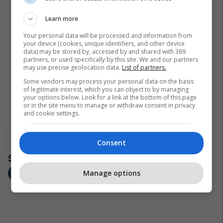
Learn more
Your personal data will be processed and information from
your device (cookies, unique identifiers, and other device
data) may be stored by, accessed by and shared with 369
partners, or used specifically by this site. We and our partners
may use precise geolocation data.
List of partners.
Some vendors may process your personal data on the basis
of legitimate interest, which you can object to by managing
your options below. Look for a link at the bottom of this page
or in the site menu to manage or withdraw consent in privacy
and cookie settings.
Superliga E Kosovës Në Basketboll
Kb Prishtina
Consent
Sporti Në Rajonin E Gjilanit
Kb Drita
Manage options