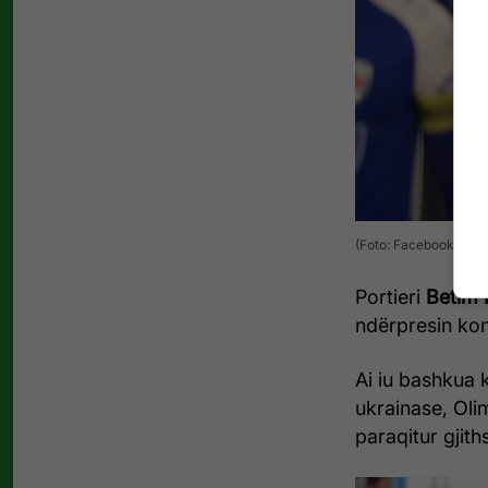
(Foto: Facebook/FC Pr
Portieri
Betim 
ndërpresin kon
Ai iu bashkua 
ukrainase, Oli
paraqitur gjith