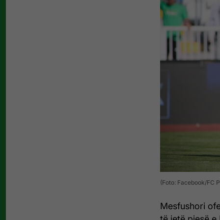
(Foto: Facebook/FC Pr
Mesfushori of
të jetë pjesë 