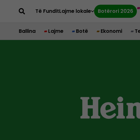
Të Fundit
Lajme lokale
Botërori 2026
Ballina
Lajme
Botë
Ekonomi
T