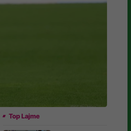
Top Lajme