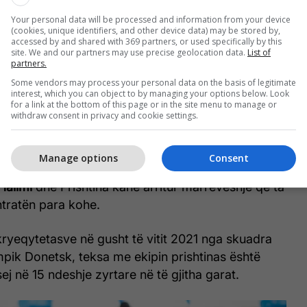
Your personal data will be processed and information from your device
(cookies, unique identifiers, and other device data) may be stored by,
accessed by and shared with 369 partners, or used specifically by this
site. We and our partners may use precise geolocation data.
List of
partners.
Some vendors may process your personal data on the basis of legitimate
interest, which you can object to by managing your options below. Look
for a link at the bottom of this page or in the site menu to manage or
withdraw consent in privacy and cookie settings.
ishtina)
Manage options
Consent
Halimi
dhe Prishtina kanë arritur marrëveshje që ta
tratën para kohe.
kryeqytetasve në gusht të vitit 2021 nga skuadra
mpik Donetsk, teksa me ekipin prishtinas është
sej në 15 ndeshje zyrtare në të gjitha garat.