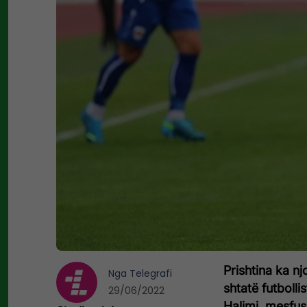
Prishtina ka nj
Nga
Telegrafi
shtatë futboll
29/06/2022
Halimi, mesfus