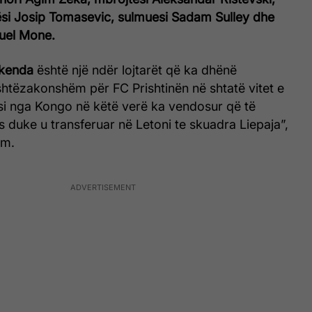
si Josip Tomasevic, sulmuesi Sadam Sulley dhe
uel Mone.
nkenda
është një ndër lojtarët që ka dhënë
ashtëzakonshëm për FC Prishtinën në shtatë vitet e
si nga Kongo në këtë verë ka vendosur që të
s duke u transferuar në Letoni te skuadra Liepaja”,
im.