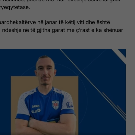
ryeqytetase.
ardhekaltërve në janar të këtij viti dhe është
3 ndeshje në të gjitha garat me ç’rast e ka shënuar