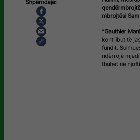
qendërmbrojtë
mbrojtësi Sam
“
Gauthier Ma
kontribut të j
fundit. Sulmue
ndërrojë mjedi
thuhet në njoft