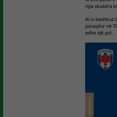
nga skuadra k
Ai iu bashkua b
paraqitur në 1
edhe një gol.