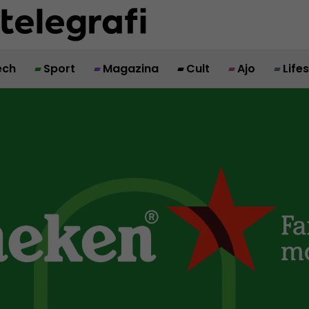
ech
Sport
Magazina
Cult
Ajo
Life