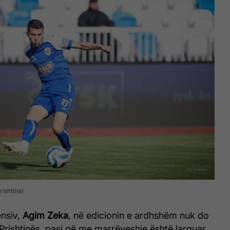
ishtina)
ensiv,
Agim Zeka
, në edicionin e ardhshëm nuk do
e Prishtinës, pasi që me marrëveshje është larguar