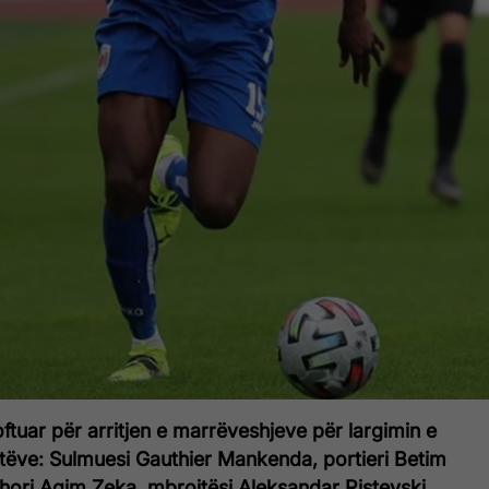
oftuar për arritjen e marrëveshjeve për largimin e
istëve: Sulmuesi Gauthier Mankenda, portieri Betim
hori Agim Zeka, mbrojtësi Aleksandar Ristevski,