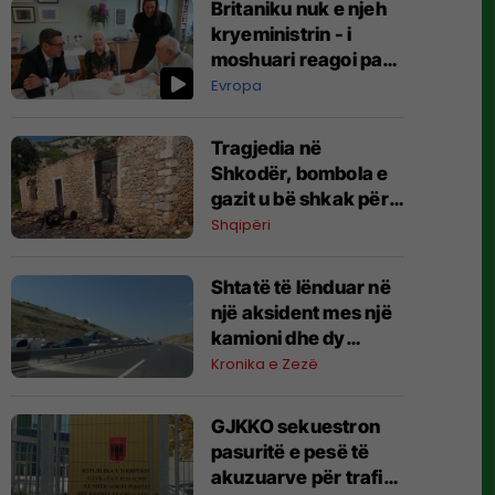
Britaniku nuk e njeh
kryeministrin - i
moshuari reagoi pasi
iu prezantua: Sërish
Evropa
një tjetër? A
ndërroheni çdo pesë
Tragjedia në
minuta atje?
Shkodër, bombola e
gazit u bë shkak për
humbjen e jetës së
Shqipëri
nënës dhe dy
fëmijëve
Shtatë të lënduar në
një aksident mes një
kamioni dhe dy
veturave në
Kronika e Zezë
autostradën “Ibrahim
Rugova”
GJKKO sekuestron
pasuritë e pesë të
akuzuarve për trafik