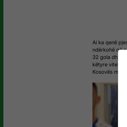
Ai ka qenë pjes
ndërkohë që në
32 gola dhe ka
këtyre viteve 
Kosovës me Pr