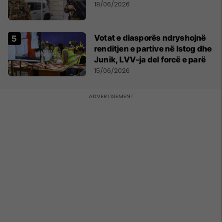
18/06/2026
Votat e diasporës ndryshojnë
renditjen e partive në Istog dhe
Junik, LVV-ja del forcë e parë
15/06/2026