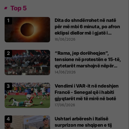
Top 5
Dita do shndërrohet në natë
për më mbi 6 minuta, po afron
eklipsi diellor më i gjatë i
shekullit të 21-të
16/06/2026
“Rama, jep dorëheqjen”,
tensione në protestën e 15-të,
qytetarët marshojnë nëpër
kryeqytet
14/06/2026
Vendimi i VAR-it në ndeshjen
Francë - Senegal që i habiti
gjyqtarët më të mirë në botë
17/06/2026
Ushtari arbëresh i Italisë
surprizon me shqipen e tij