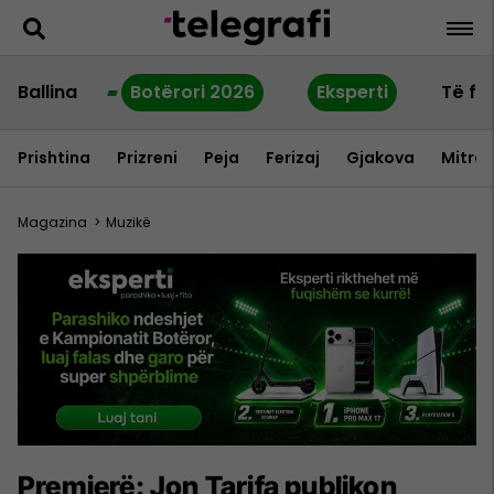
Ballina
Botërori 2026
Eksperti
Të fu
Prishtina
Prizreni
Peja
Ferizaj
Gjakova
Mitrov
Magazina
>
Muzikë
Premierë: Jon Tarifa publikon