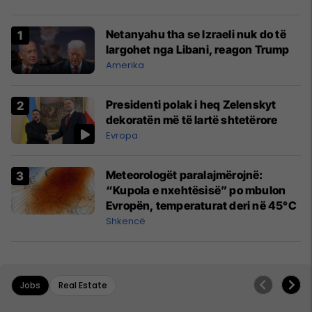
Netanyahu tha se Izraeli nuk do të
largohet nga Libani, reagon Trump
Amerika
Presidenti polak i heq Zelenskyt
dekoratën më të lartë shtetërore
Evropa
Meteorologët paralajmërojnë:
“Kupola e nxehtësisë” po mbulon
Evropën, temperaturat deri në 45°C
Shkencë
Jobs
Real Estate