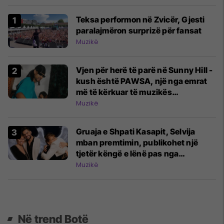
Teksa performon në Zvicër, Gjesti
paralajmëron surprizë për fansat
Muzikë
Vjen për herë të parë në Sunny Hill -
kush është PAWSA, një nga emrat
më të kërkuar të muzikës
elektronike
Muzikë
Gruaja e Shpati Kasapit, Selvija
mban premtimin, publikohet një
tjetër këngë e lënë pas nga
këngëtari
Muzikë
Në trend Botë