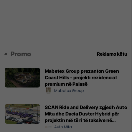
Promo
Reklamo këtu
Mabetex Group prezanton Green
Coast Hills - projekti rezidencial
premium në Palasë
Mabetex Group
SCAN Ride and Delivery zgjedh Auto
Mita dhe Dacia Duster Hybrid për
projektin më të ri të taksive në
Prishtinë
Auto Mita