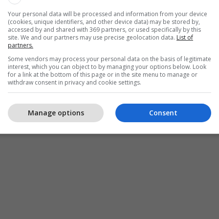
ë nga territori i Republikës së Serbisë, konkretisht
Your personal data will be processed and information from your device
(cookies, unique identifiers, and other device data) may be stored by,
evës, duke shtuar se janë identifikuar IP-adresa e
accessed by and shared with 369 partners, or used specifically by this
hënat personale të përdorura gjatë regjistrimit.
site. We and our partners may use precise geolocation data.
List of
partners.
Some vendors may process your personal data on the basis of legitimate
lizat e njësive kompetente janë identifikuar edhe të
interest, which you can object to by managing your options below. Look
sipas Policisë, mund të ndihmojnë në hetimin e
for a link at the bottom of this page or in the site menu to manage or
withdraw consent in privacy and cookie settings.
lica e Kosovës dhe PSRK./Telegrafi/
Manage options
Consent