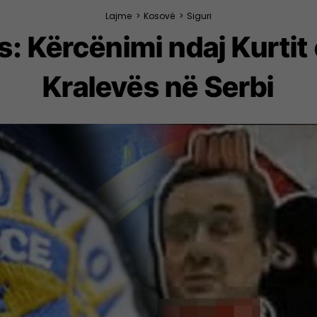
Lajme
>
Kosovë
>
Siguri
: Kërcënimi ndaj Kurtit 
Kralevës në Serbi