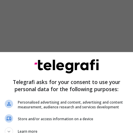
Kërcënimi ndaj Kurtit, Ibishi: Pas
“Brigadës së Veriut” qëndrojnë
Telegrafi asks for your consent to use your
inteligjenca serbe dhe ruse
personal data for the following purposes:
Personalised advertising and content, advertising and content
measurement, audience research and services development
 se kanosja është publikuar përmes llogarisë
erna.brigada.2025”, thuhet në njoftim.
Store and/or access information on a device
bërë të ditur se, bazuar në të dhënat e siguruara,
Learn more