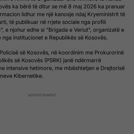
sovës ka bërë të ditur se më 8 maj 2026 ka pranuar
formacion lidhur me një kanosje ndaj Kryeministrit të
ti, të publikuar në rrjete sociale nga profili
, e njohur edhe si “Brigada e Veriut”, organizatë e
te nga institucionet e Republikës së Kosovës.
ë Policisë së Kosovës, në koordinim me Prokurorinë
blikës së Kosovës (PSRK) janë ndërmarrë
e intensive hetimore, me mbështetjen e Drejtorisë
imeve Kibernetike.