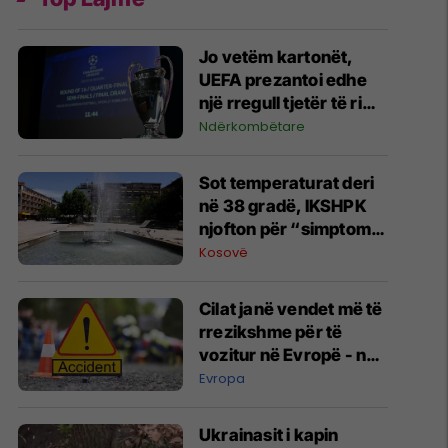
Jo vetëm kartonët,
UEFA prezantoi edhe
një rregull tjetër të ri
për Ligën e
Ndërkombëtare
Kampionëve dhe garat
evropiane
Sot temperaturat deri
në 38 gradë, IKSHPK
njofton për “simptomat
e nxehtësisë”
Kosovë
Cilat janë vendet më të
rrezikshme për të
vozitur në Evropë - në
njërin prej tyre
Evropa
udhëtojnë edhe shumë
mërgimtarë
Ukrainasit i kapin