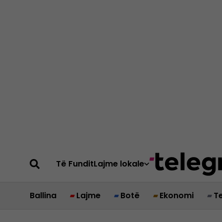
Të Fundit
Lajme lokale
Ballina
Lajme
Botë
Ekonomi
T