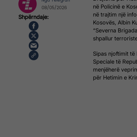
Nga
Telegrafi
në Policinë e Ko
08/05/2026
në trajtim një in
Kosovës, Albin Kur
“Severna Brigada”
shpallur terroris
Sipas njoftimit t
Speciale të Repu
menjëherë veprim
për Hetimin e Kr