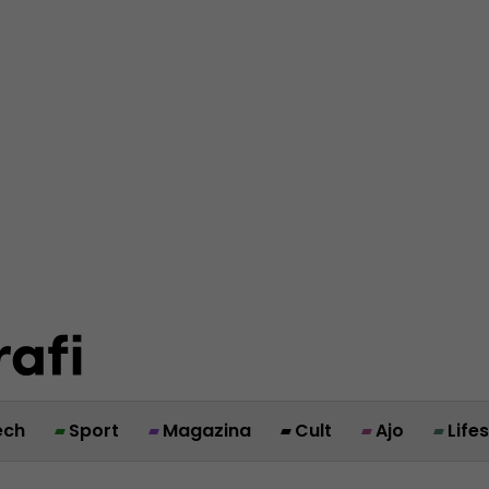
ech
Sport
Magazina
Cult
Ajo
Life