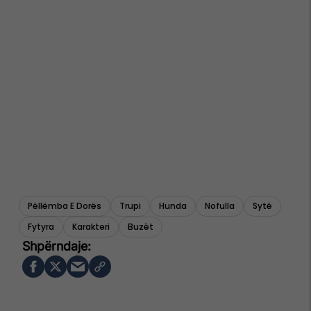
Pëllëmba E Dorës
Trupi
Hunda
Nofulla
Sytë
Fytyra
Karakteri
Buzët