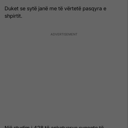
Duket se sytë janë me të vërtetë pasqyra e
shpirtit.
Një studim i 428 të anketuarve synonte të