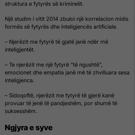
struktura e fytyrës së kriminelit.
Një studim i vitit 2014 zbuloi një korrelacion midis
formës së fytyrës dhe inteligjencës artificiale.
– Njerëzit me fytyrë të gjatë janë ndër më
inteligjentët.
– Te njerëzit me një fytyrë “të ngushtë”,
emocionet dhe empatia janë më të zhvilluara sesa
inteligjenca.
– Sidoqoftë, njerëzit me fytyrë të gjerë kanë
provuar të jenë të pandjeshëm, por shumë të
suksesshëm.
Ngjyra e syve