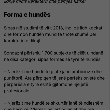
lidhje midis karakterit dhe pamjes fizike:
Forma e hundës
Sipas një studimi të vitit 2013, indi që lidh kockat
dhe formon hundën mund të thotë shumë për
karakterin e dikujt.
Sondazhi përfshiu 1.700 subjekte të cilët u ndanë
në disa kategori sipas formës së tyre të hundës.
– Njerëzit me hundë të gjatë janë ambiciozë dhe
punëtorë. Ata përpiqen të jenë perfeksionistë dhe
përparësia e tyre është gjithmonë një jetë
profesionale.
– Njerëzit me hundë të shkurtër janë të ndjeshëm
dhe besnikë. Vlerësojnë lart ndjenjat dhe më