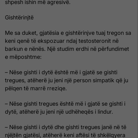
shpesh ishin më agresivë.
Gishtërinjtë
Me sa duket, gjatësia e gishtërinjve tuaj tregon sa
keni qenë të ekspozuar ndaj testosteronit në
barkun e nënës. Një studim erdhi në përfundimet
e mëposhtme:
– Nëse gishti i dytë është më i gjatë se gishti
tregues, atëherë ju jeni një person simpatik që ju
pëlqen të marrë rreziqe.
– Nëse gishti tregues është më i gjatë se gishti i
dytë, atëherë ju jeni një udhëheqës i lindur.
– Nëse gishti i dytë dhe gishti tregues janë në të
njëjtën gjatësi, atëherë keni aftësi të shkëlqyera