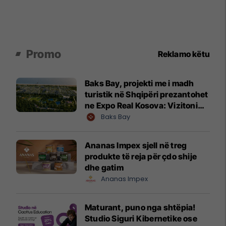
Promo
Reklamo këtu
Baks Bay, projekti me i madh
turistik në Shqipëri prezantohet
ne Expo Real Kosova: Vizitoni
shtandin dhe zbuloni
Baks Bay
mundësitë e investimit
Ananas Impex sjell në treg
produkte të reja për çdo shije
dhe gatim
Ananas Impex
Maturant, puno nga shtëpia!
Studio Siguri Kibernetike ose