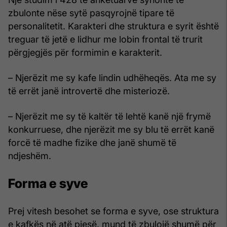
zbulonte nëse sytë pasqyrojnë tipare të
personalitetit. Karakteri dhe struktura e syrit është
treguar të jetë e lidhur me lobin frontal të trurit
përgjegjës për formimin e karakterit.
– Njerëzit me sy kafe lindin udhëheqës. Ata me sy
të errët janë introvertë dhe misteriozë.
– Njerëzit me sy të kaltër të lehtë kanë një frymë
konkurruese, dhe njerëzit me sy blu të errët kanë
forcë të madhe fizike dhe janë shumë të
ndjeshëm.
Forma e syve
Prej vitesh besohet se forma e syve, ose struktura
e kafkës në atë pjesë, mund të zbulojë shumë për