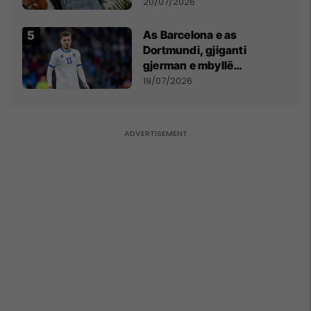
20/07/2026
As Barcelona e as
Dortmundi, gjiganti
gjerman e mbyllë
marrëveshjen për Fisnik
19/07/2026
Asllanin