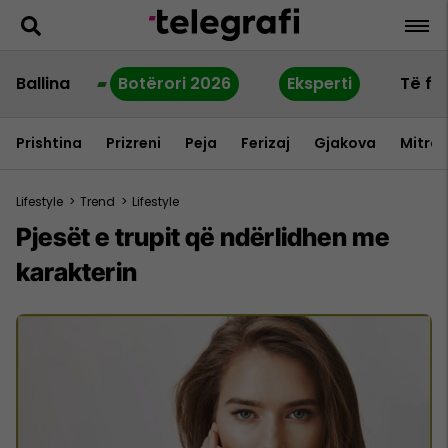
Ballina
Botërori 2026
Eksperti
Të fu
Prishtina
Prizreni
Peja
Ferizaj
Gjakova
Mitrov
Lifestyle
>
Trend
>
Lifestyle
Pjesët e trupit që ndërlidhen me
karakterin