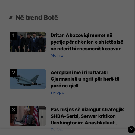
Në trend Botë
Dritan Abazoviqi merret në
pyetje për dhënien e shtetësisë
së nderit biznesmenit kosovar
Mali i Zi
Aeroplani më i ri luftarak i
Gjermanisë u ngrit për herë të
parë në qiell
Evropa
Pas nisjes së dialogut strategjik
SHBA-Serbi, Serwer kritikon
Uashingtonin: Anashkaluat
Banjskën, sulmin ndaj KFOR-it
Serbia
×