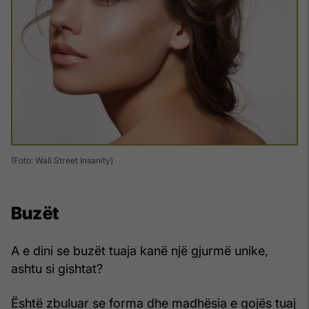
(Foto: Wall Street Insanity)
Buzët
A e dini se buzët tuaja kanë një gjurmë unike,
ashtu si gishtat?
Është zbuluar se forma dhe madhësia e gojës tuaj