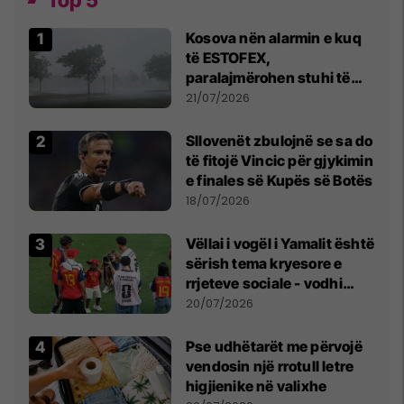
Kosova nën alarmin e kuq
të ESTOFEX,
paralajmërohen stuhi të
fuqishme me breshër dhe
21/07/2026
erëra të forta
Sllovenët zbulojnë se sa do
të fitojë Vincic për gjykimin
e finales së Kupës së Botës
18/07/2026
Vëllai i vogël i Yamalit është
sërish tema kryesore e
rrjeteve sociale - vodhi
vëmendjen pas finales së
20/07/2026
Kupës së Botës
Pse udhëtarët me përvojë
vendosin një rrotull letre
higjienike në valixhe