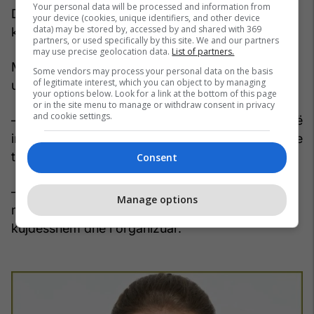
Your personal data will be processed and information from
Dhe pëllëmbët tuaj mund t’ju tregojnë diçka për
your device (cookies, unique identifiers, and other device
data) may be stored by, accessed by and shared with 369
karakterin tuaj.
partners, or used specifically by this site. We and our partners
may use precise geolocation data.
List of partners.
Me sa duket, secila pëllëmbë ka strukturën e saj
Some vendors may process your personal data on the basis
of legitimate interest, which you can object to by managing
unike që askush tjetër nuk ka.
your options below. Look for a link at the bottom of this page
or in the site menu to manage or withdraw consent in privacy
and cookie settings.
– Nëse gishtat janë të ndarë (më shumë se gjysmë
inç), kjo do të thotë që ju pëlqen të eksploroni dhe
të provoni gjëra të reja.
Consent
– Nëse gishtat në pëllëmbën e dorës vendosen
Manage options
më pranë njëri-tjetrit, atëherë ju jeni një person i
kujdesshëm dhe i organizuar.