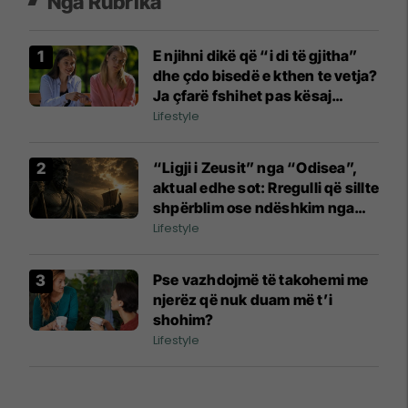
Nga Rubrika
E njihni dikë që “i di të gjitha”
dhe çdo bisedë e kthen te vetja?
Ja çfarë fshihet pas kësaj
sjelljeje
Lifestyle
“Ligji i Zeusit” nga “Odisea”,
aktual edhe sot: Rregulli që sillte
shpërblim ose ndëshkim nga
perënditë
Lifestyle
Pse vazhdojmë të takohemi me
njerëz që nuk duam më t’i
shohim?
Lifestyle