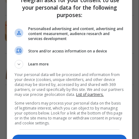
Shëndeti
24/09/2023
your personal data for the following
purposes:
Keni këtë gropë midis hundës dhe
Personalised advertising and content, advertising and
buzës së sipërme? Do të çuditeni
content measurement, audience research and
kur të lexoni çfarë do të thotë kjo...
services development
Shëndeti
12/09/2023
Store and/or access information on a device
Ju mundon lemza? Shtypni këto dy
Learn more
pika dhe do të zhduket në çast
Your personal data will be processed and information from
Shëndeti
09/09/2023
your device (cookies, unique identifiers, and other device
data) may be stored by, accessed by and shared with 369
partners, or used specifically by this site. We and our partners
may use precise geolocation data.
List of partners.
1
Some vendors may process your personal data on the basis
of legitimate interest, which you can object to by managing
your options below. Look for a link at the bottom of this page
or in the site menu to manage or withdraw consent in privacy
and cookie settings.