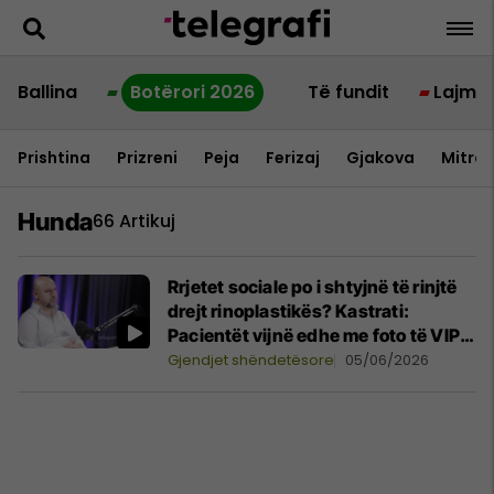
Ballina
Botërori 2026
Të fundit
Lajme
Prishtina
Prizreni
Peja
Ferizaj
Gjakova
Mitrov
Hunda
66 Artikuj
Rrjetet sociale po i shtyjnë të rinjtë
drejt rinoplastikës? Kastrati:
Pacientët vijnë edhe me foto të VIP-
ave
Gjendjet shëndetësore
05/06/2026