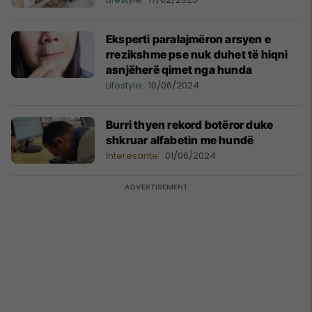
Eksperti paralajmëron arsyen e
rrezikshme pse nuk duhet të hiqni
asnjëherë qimet nga hunda
Lifestyle
10/06/2024
Burri thyen rekord botëror duke
shkruar alfabetin me hundë
Interesante
01/06/2024