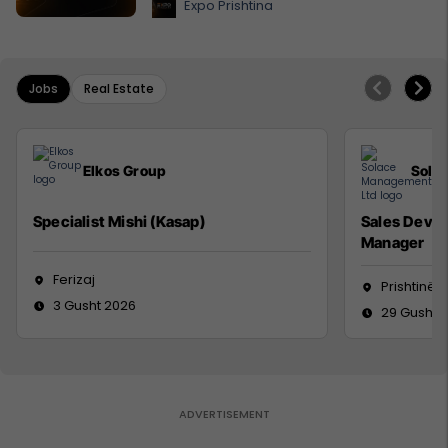
Expo Prishtina
Jobs
Real Estate
Elkos Group
Sola
Specialist Mishi (Kasap)
Sales Deve
Manager
Ferizaj
Prishtinë
3 Gusht 2026
29 Gusht 