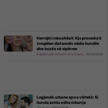
Harrojini mbushësit: Kjo procedurë
zvogëlon distancën midis hundës
dhe buzës së sipërme
Kujdesi për lëkurën dhe trupin
31/03/2025
Legjendë urbane apo e vërtetë: Si
hunda ashtu edhe mburrja
Lifestyle
17/02/2025