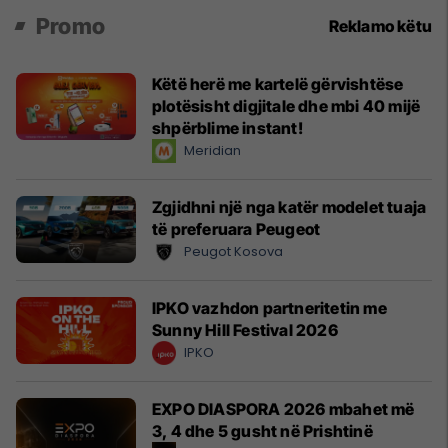
Promo
Reklamo këtu
Këtë herë me kartelë gërvishtëse
plotësisht digjitale dhe mbi 40 mijë
shpërblime instant!
Meridian
Zgjidhni një nga katër modelet tuaja
të preferuara Peugeot
Peugot Kosova
IPKO vazhdon partneritetin me
Sunny Hill Festival 2026
IPKO
EXPO DIASPORA 2026 mbahet më
3, 4 dhe 5 gusht në Prishtinë