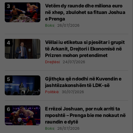
Vetëm dy raunde dhe miliona euro
në xhep, zbulohet sa fituan Joshua
e Prenga
Boks
26/07/2026
Vëllai iu etiketua si pjesëtar i grupit
të Arkanit, Drejtori i Ekonomisë në
Prizren mohon pretendimet
Drejtësi
24/07/2026
Gjithçka që ndodhi në Kuvendin e
jashtëzakonshëm të LDK-së
Politikë
30/07/2026
E rrëzoi Joshuan, por nuk arriti ta
mposhtë – Prenga bie me nokaut në
raundin e dytë
Boks
26/07/2026