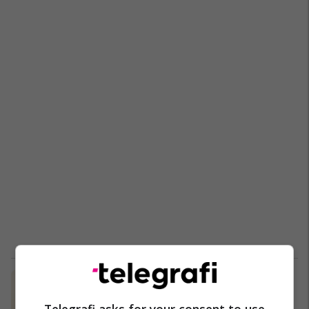
A mundet hunda artificiale të
“nuhasë” sëmundjet, si dhe
Telegrafi asks for your consent to use
ushqimin e prishur?