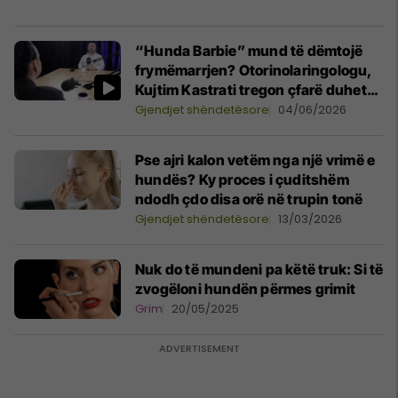
“Hunda Barbie” mund të dëmtojë
frymëmarrjen? Otorinolaringologu,
Kujtim Kastrati tregon çfarë duhet
ditur para rinoplastikës
Gjendjet shëndetësore
04/06/2026
Pse ajri kalon vetëm nga një vrimë e
hundës? Ky proces i çuditshëm
ndodh çdo disa orë në trupin tonë
Gjendjet shëndetësore
13/03/2026
Nuk do të mundeni pa këtë truk: Si të
zvogëloni hundën përmes grimit
Grim
20/05/2025