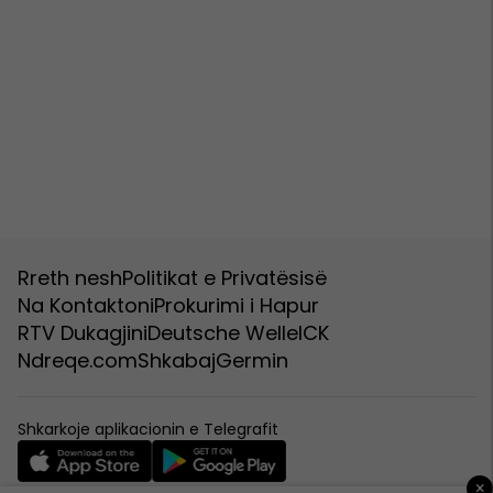
Rreth nesh
Politikat e Privatësisë
Na Kontaktoni
Prokurimi i Hapur
RTV Dukagjini
Deutsche Welle
ICK
Ndreqe.com
Shkabaj
Germin
Shkarkoje aplikacionin e Telegrafit
×