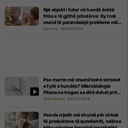
Një objekt i futur në hundë është
frika e të gjithë prindërve: Ky truk
mund të parandalojë probleme më
serioze
Lifestyle
09/03/2024
Pse marrin më shumë kohë strishot
e fytit e hundës? Mikrobiologia
Pllana na tregon sa ditë duhet pritur
për ri-testim pas marrjes së
Shëndetësi
24/02/2024
antibiotikëve
Hunda rrjedh më shumë për shkak
të produkteve të qumështit, ndërsa
këto ushqime forcojnë imunitetin!