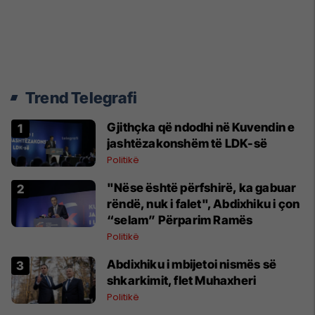
Trend Telegrafi
Gjithçka që ndodhi në Kuvendin e
jashtëzakonshëm të LDK-së
Politikë
"Nëse është përfshirë, ka gabuar
rëndë, nuk i falet", Abdixhiku i çon
“selam” Përparim Ramës
Politikë
Abdixhiku i mbijetoi nismës së
shkarkimit, flet Muhaxheri
Politikë