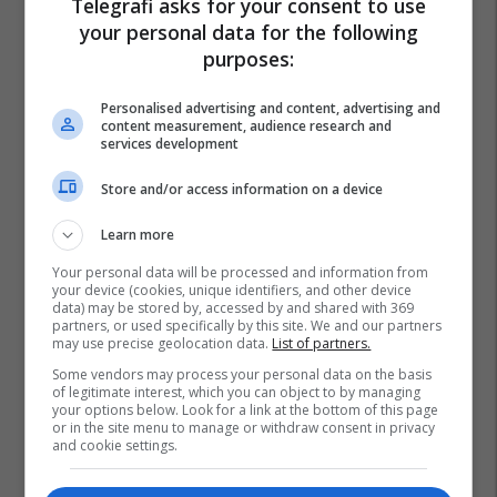
Telegrafi asks for your consent to use
your personal data for the following
purposes:
Personalised advertising and content, advertising and
content measurement, audience research and
services development
Store and/or access information on a device
Learn more
Your personal data will be processed and information from
your device (cookies, unique identifiers, and other device
data) may be stored by, accessed by and shared with 369
partners, or used specifically by this site. We and our partners
may use precise geolocation data.
List of partners.
Some vendors may process your personal data on the basis
Simon Kjaer
Transferimet
Stefano Pioli
Serie A
of legitimate interest, which you can object to by managing
your options below. Look for a link at the bottom of this page
Ac Milan
or in the site menu to manage or withdraw consent in privacy
and cookie settings.