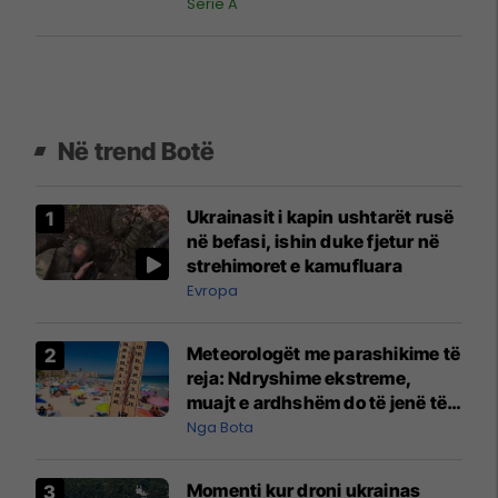
pas derbit
Serie A
Në trend Botë
Ukrainasit i kapin ushtarët rusë
në befasi, ishin duke fjetur në
strehimoret e kamufluara
Evropa
Meteorologët me parashikime të
reja: Ndryshime ekstreme,
muajt e ardhshëm do të jenë të
pazakontë
Nga Bota
Momenti kur droni ukrainas