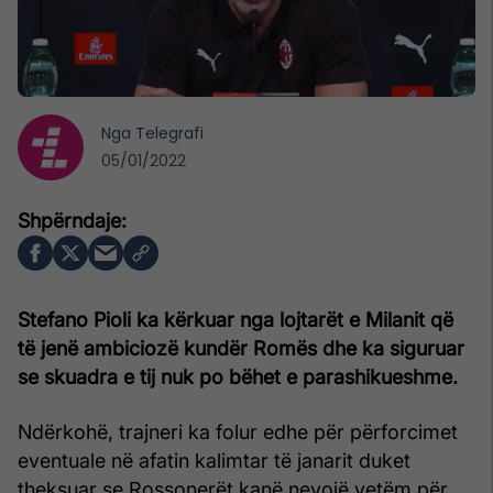
Nga
Telegrafi
05/01/2022
Stefano Pioli ka kërkuar nga lojtarët e Milanit që
të jenë ambiciozë kundër Romës dhe ka siguruar
se skuadra e tij nuk po bëhet e parashikueshme.
Ndërkohë, trajneri ka folur edhe për përforcimet
eventuale në afatin kalimtar të janarit duket
theksuar se Rossonerët kanë nevojë vetëm për