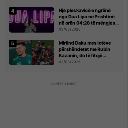
tribunat
Një pleskavicë e ngrënë
nga Dua Lipa në Prishtinë
në orën 04:28 të mëngjesit
- dhe bota digjitale serbe
03/08/2026
shpall gjendjen e luftës
Mirlind Daku mes lotëve
përshëndetet me Rubin
Kazanin, do të fitojë
miliona te Spartak Moska
02/08/2026