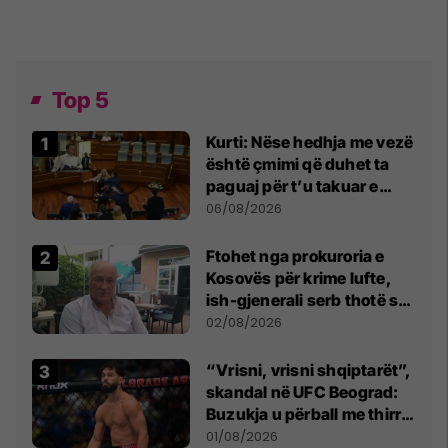
Top 5
Kurti: Nëse hedhja me vezë
është çmimi që duhet ta
paguaj për t’u takuar e
bashkëbiseduar jam i
06/08/2026
lumtur ta bëj këtë
Ftohet nga prokuroria e
Kosovës për krime lufte,
ish-gjenerali serb thotë se
dikush e tradhtoi në
02/08/2026
Beograd
“Vrisni, vrisni shqiptarët”,
skandal në UFC Beograd:
Buzukja u përball me thirrje
anti-shqiptare nga
01/08/2026