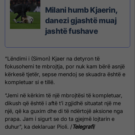
Milani humb Kjaerin,
danezi gjashtë muaj
jashtë fushave
“Lëndimi i (Simon) Kjaer na detyron të
fokusohemi te mbrojtja, por nuk kam bërë asnjë
kërkesë tjetër, sepse mendoj se skuadra është e
kompletuar si e tillë.
“Jemi në kërkim të një mbrojtësi të kompletuar,
dikush që është i aftë t’i zgjidhë situatat një me
një, që ka guxim dhe di të ndërtojë aksione nga
prapa. Jam i sigurt se do ta gjejmë lojtarin e
duhur”, ka deklaruar Pioli. /
Telegrafi
/