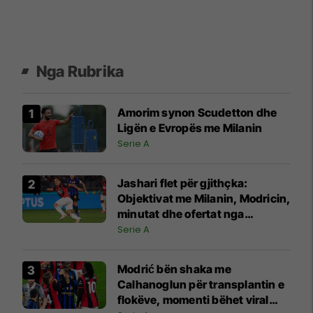
Nga Rubrika
Amorim synon Scudetton dhe
Ligën e Evropës me Milanin
Serie A
Jashari flet për gjithçka:
Objektivat me Milanin, Modricin,
minutat dhe ofertat nga
Juventusi e Atalanta
Serie A
Modrić bën shaka me
Calhanoglun për transplantin e
flokëve, momenti bëhet viral