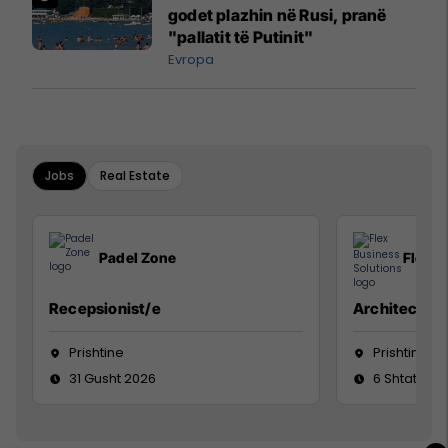
godet plazhin në Rusi, pranë
"pallatit të Putinit"
Evropa
Jobs
Real Estate
Padel Zone
Flex B
Recepsionist/e
Architect
Prishtine
Prishtinë
31 Gusht 2026
6 Shtator 2