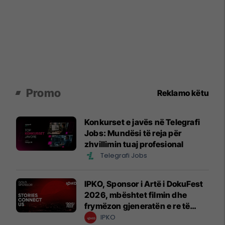
Promo
Reklamo këtu
Konkurset e javës në Telegrafi
Jobs: Mundësi të reja për
zhvillimin tuaj profesional
Telegrafi Jobs
IPKO, Sponsor i Artë i DokuFest
2026, mbështet filmin dhe
frymëzon gjeneratën e re të
krijuesve
IPKO