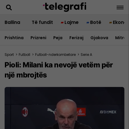
Ballina
Të fundit
Lajme
Botë
Ekono
Prishtina
Prizreni
Peja
Ferizaj
Gjakova
Mitrov
Sport
>
Futboll
>
Futboll-nderkombetare
>
Serie A
Pioli: Milani ka nevojë vetëm për
një mbrojtës