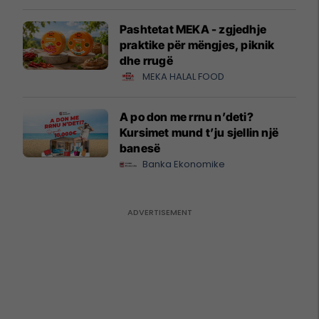
Pashtetat MEKA - zgjedhje
praktike për mëngjes, piknik
dhe rrugë
MEKA HALAL FOOD
A po don me rrnu n’deti?
Kursimet mund t’ju sjellin një
banesë
Banka Ekonomike