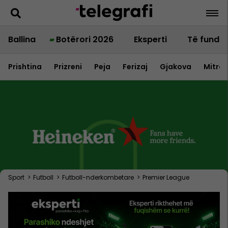
Ballina
Botërori 2026
Eksperti
Të fundit
Prishtina
Prizreni
Peja
Ferizaj
Gjakova
Mitrov
Sport
>
Futboll
>
Futboll-nderkombetare
>
Premier League