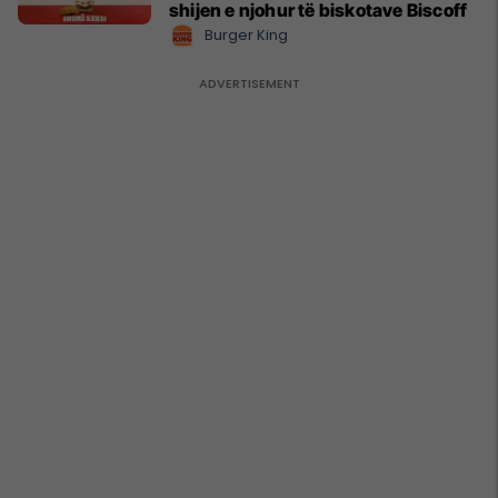
shijen e njohur të biskotave Biscoff
Burger King