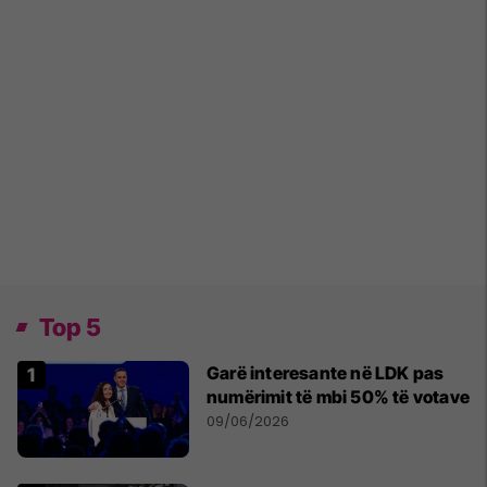
Top 5
Garë interesante në LDK pas
numërimit të mbi 50% të votave
09/06/2026