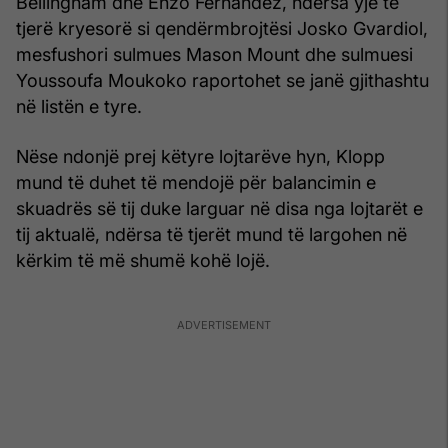
Bellingham dhe Enzo Fernandez, ndërsa yje të
tjerë kryesorë si qendërmbrojtësi Josko Gvardiol,
mesfushori sulmues Mason Mount dhe sulmuesi
Youssoufa Moukoko raportohet se janë gjithashtu
në listën e tyre.
Nëse ndonjë prej këtyre lojtarëve hyn, Klopp
mund të duhet të mendojë për balancimin e
skuadrës së tij duke larguar në disa nga lojtarët e
tij aktualë, ndërsa të tjerët mund të largohen në
kërkim të më shumë kohë lojë.