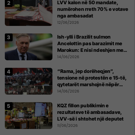
LVV kalon në 50 mandate,
numërohen rreth 70% e votave
nga ambasadat
12/06/2026
Ish-ylli i Brazilit sulmon
Ancelottin pas barazimit me
Marokun: E nisi ndeshjen me
formacionin e gabuar
14/06/2026
“Rama, jep dorëheqjen”,
tensione në protestën e 15-të,
qytetarët marshojnë nëpër
kryeqytet
14/06/2026
KQZ fillon publikimin e
rezultateve të ambasadave,
LVV-së i shtohet një deputet
11/06/2026