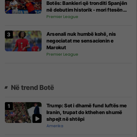
Botës: Bankieri që tronditi Spanjën
në debutim historik - mori ftesën
nga rrjetet sociale
Premier League
Arsenali nuk humbë kohë, nis
negociatat me sensacionin e
Marokut
Premier League
Në trend Botë
Trump: Sot i dhamë fund luftës me
Iranin, trupat do kthehen shumë
shpejt në shtëpi
Amerika