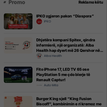
Promo
Reklamo këtu
IPKO zgjeron pakon “Diaspora”
IPKO
Dhjetëra kompani Spitex, qindra
infermierë, një organizatë: Alba
Health hap dyert më 26 Qershor në
Cyrih
Alba Health
Fito iPhone 17, LED TV 65 ose
PlayStation 5 me çdo blerje të
Renault Captur!
Auto Mita
Burger King sjell “King Fusion
Biscoff”, kombinimin e ri kremoz me