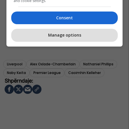
and cookie settings.
Consent
Manage options
Liverpool
Alex Oxlade-Chamberlain
Nathaniel Phillips
Naby Keita
Premier League
Caoimhin Kelleher