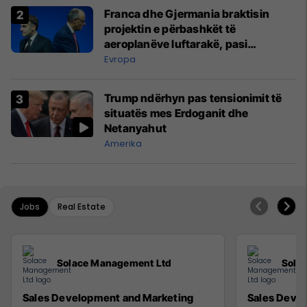
Franca dhe Gjermania braktisin
projektin e përbashkët të
aeroplanëve luftarakë, pasi
kompanitë nuk arrijnë marrëveshje
Evropa
Trump ndërhyn pas tensionimit të
situatës mes Erdoganit dhe
Netanyahut
Amerika
Jobs
Real Estate
Solace Management Ltd
Sola
Sales Development and Marketing
Sales Deve