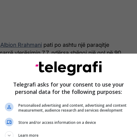
,
Albion Rrahmani
pati po ashtu një paraqitje
marrë vlerësimin 7.7, ndërsa shënoi një gol në 90
 anën tjetër kishte një debutim ëndrrash te Pertroluli
Telegrafi asks for your consent to use your
hënuar golin e fitores në, ndërsa luajti për 45
personal data for the following purposes:
Personalised advertising and content, advertising and content
mrekullueshme pati edhe
Donat Rrudhani
te
measurement, audience research and services development
notua me 8.2 në paraqitjen e tij 90 minutëshe,
Store and/or access information on a device
 gol. /
Telegrafi
/
Learn more