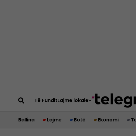
Të Fundit
Lajme lokale
Ballina
Lajme
Botë
Ekonomi
T