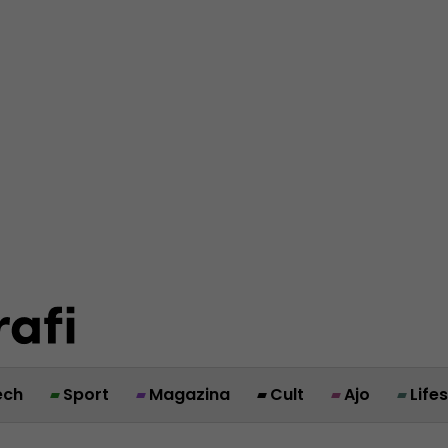
ech
Sport
Magazina
Cult
Ajo
Life