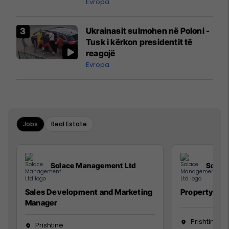
ngritën në ajër për të
Evropa
interceptuar fluturaken e Qatar
Airways që po shkonte drejt
Ukrainasit sulmohen në Poloni -
Mançesterit
Tusk i kërkon presidentit të
reagojë
Evropa
Jobs
Real Estate
Solace Management Ltd
Solac
Sales Development and Marketing
Property Ma
Manager
Prishtinë
Prishtinë