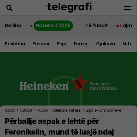
Ballina
Botërori 2026
Të fundit
Lajme
Prishtina
Prizreni
Peja
Ferizaj
Gjakova
Mitrov
Sport
>
Futboll
>
Futboll-nderkombetare
>
Liga e Kampionëve
Përballje aspak e lehtë për
Feronikelin, mund të luajë ndaj