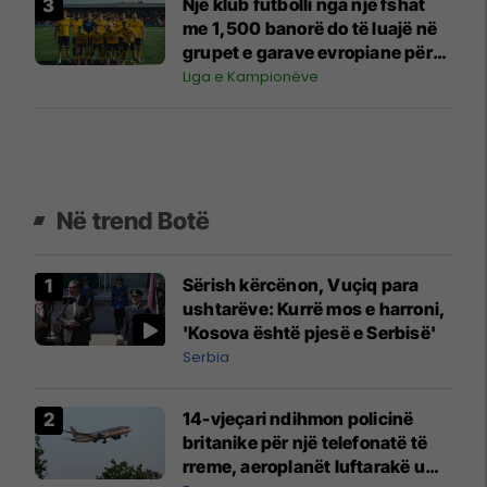
Një klub futbolli nga një fshat
me 1,500 banorë do të luajë në
grupet e garave evropiane për
herë të parë në histori
Liga e Kampionëve
Në trend Botë
Sërish kërcënon, Vuçiq para
ushtarëve: Kurrë mos e harroni,
'Kosova është pjesë e Serbisë'
Serbia
14-vjeçari ndihmon policinë
britanike për një telefonatë të
rreme, aeroplanët luftarakë u