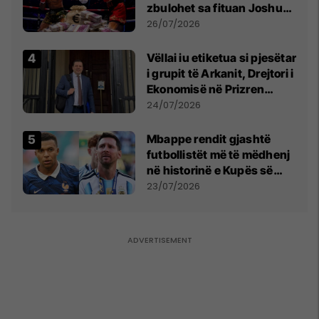
zbulohet sa fituan Joshua
e Prenga
26/07/2026
Vëllai iu etiketua si pjesëtar
i grupit të Arkanit, Drejtori i
Ekonomisë në Prizren
mohon pretendimet
24/07/2026
Mbappe rendit gjashtë
futbollistët më të mëdhenj
në historinë e Kupës së
Botës, Messi mbetet i dyti
23/07/2026