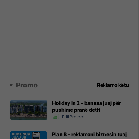
Promo
Reklamo këtu
Holiday In 2 – banesa juaj për
pushime pranë detit
Edil Project
Plan B – reklamoni biznesin tuaj