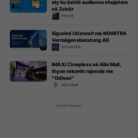
aty ku është audienca shqiptare
në Zvicër
Plan B
Sigurimi i biznesit me NOVATRA
Vermögensberatung AG
NOVATRA
IMAX/ Cineplexx në Albi Mall,
thyen rekorde rajonale me
"Odisea"
Albi Mall