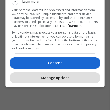
Learn more
The New Saints
Feronikeli
Liga E Kampionëve
Your personal data will be processed and information from
Copenhagen
Lincoln Red Imps
your device (cookies, unique identifiers, and other device
data) may be stored by, accessed by and shared with 369
partners, or used specifically by this site. We and our partners
may use precise geolocation data.
List of partners.
Some vendors may process your personal data on the basis
of legitimate interest, which you can object to by managing
your options below. Look for a link at the bottom of this page
or in the site menu to manage or withdraw consent in privacy
and cookie settings.
Consent
Manage options