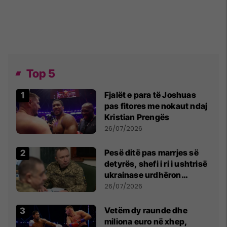
Top 5
Fjalët e para të Joshuas
pas fitores me nokaut ndaj
Kristian Prengës
26/07/2026
Pesë ditë pas marrjes së
detyrës, shefi i ri i ushtrisë
ukrainase urdhëron
kontroll të madh
26/07/2026
Vetëm dy raunde dhe
miliona euro në xhep,