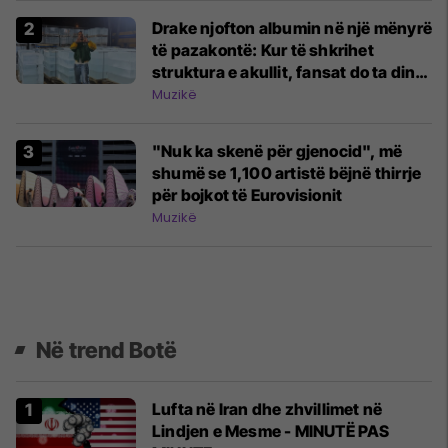
Drake njofton albumin në një mënyrë
të pazakontë: Kur të shkrihet
struktura e akullit, fansat do ta dinë
datën e publikimit
Muzikë
"Nuk ka skenë për gjenocid", më
shumë se 1,100 artistë bëjnë thirrje
për bojkot të Eurovisionit
Muzikë
Në trend Botë
Lufta në Iran dhe zhvillimet në
Lindjen e Mesme - MINUTË PAS