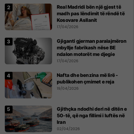
Real Madridi bën një gjest të
madh pas lëndimit të rëndë të
Kosovare Asllanit
17/04/2026
Gjiganti gjerman paralajmëron
mbyllje fabrikash nëse BE
ndalon motorët me djegie
17/04/2026
Nafta dhe benzina më lirë -
publikohen çmimet e reja
19/04/2026
Gjithçka ndodhi deri në ditën e
50-të, që nga fillimi i luftës në
Iran
02/04/2026