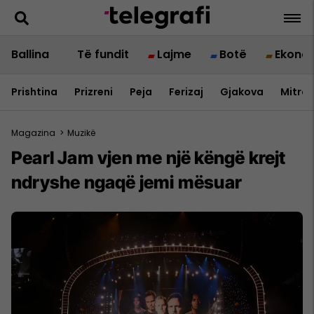
Ballina
Të fundit
Lajme
Botë
Ekono
Prishtina
Prizreni
Peja
Ferizaj
Gjakova
Mitrov
Magazina
>
Muzikë
Pearl Jam vjen me një këngë krejt
ndryshe ngaqë jemi mësuar