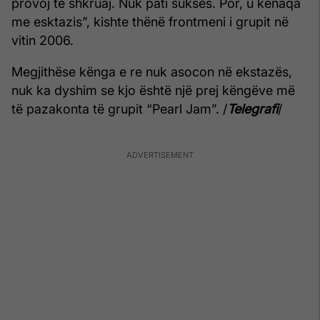
provoj të shkruaj. Nuk pati sukses. Por, u kënaqa
me esktazis”, kishte thënë frontmeni i grupit në
vitin 2006.
Megjithëse kënga e re nuk asocon në ekstazës,
nuk ka dyshim se kjo është një prej këngëve më
të pazakonta të grupit “Pearl Jam”. /
Telegrafi
/