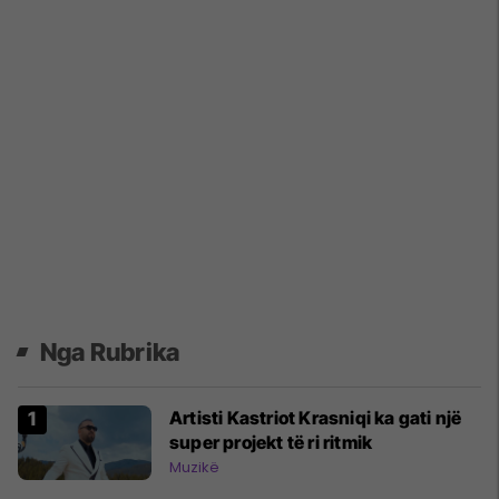
Nga Rubrika
Artisti Kastriot Krasniqi ka gati një
super projekt të ri ritmik
Muzikë