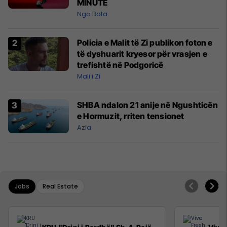
MINUTE
Nga Bota
Policia e Malit të Zi publikon foton e
të dyshuarit kryesor për vrasjen e
trefishtë në Podgoricë
Mali i Zi
SHBA ndalon 21 anije në Ngushticën
e Hormuzit, rriten tensionet
Azia
Jobs
Real Estate