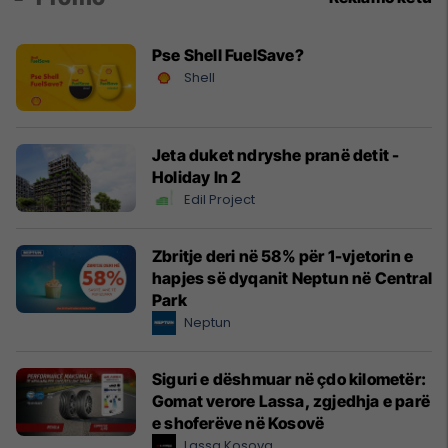
Pse Shell FuelSave?
Shell
Jeta duket ndryshe pranë detit -
Holiday In 2
Edil Project
Zbritje deri në 58% për 1-vjetorin e
hapjes së dyqanit Neptun në Central
Park
Neptun
Siguri e dëshmuar në çdo kilometër:
Gomat verore Lassa, zgjedhja e parë
e shoferëve në Kosovë
Lassa Kosova