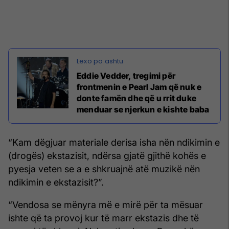
Eddie Vedder, tregimi për
frontmenin e Pearl Jam që nuk e
donte famën dhe që u rrit duke
menduar se njerkun e kishte baba
“Kam dëgjuar materiale derisa isha nën ndikimin e
(drogës) ekstazisit, ndërsa gjatë gjithë kohës e
pyesja veten se a e shkruajnë atë muzikë nën
ndikimin e ekstazisit?”.
“Vendosa se mënyra më e mirë për ta mësuar
ishte që ta provoj kur të marr ekstazis dhe të