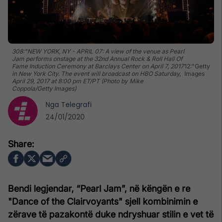
308:"NEW YORK, NY - APRIL 07: A view of the venue as Pearl
Jam performs onstage at the 32nd Annual Rock & Roll Hall Of
Fame Induction Ceremony at Barclays Center on April 7, 2017
12:"Getty
in New York City. The event will broadcast on HBO Saturday,
Images
April 29, 2017 at 8:00 pm ET/PT (Photo by Mike
Coppola/Getty Images)
Nga
Telegrafi
24/01/2020
Bendi legjendar, “Pearl Jam”, në këngën e re
"Dance of the Clairvoyants" sjell kombinimin e
zërave të pazakontë duke ndryshuar stilin e vet të