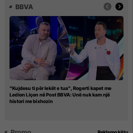
BBVA
Jo
"Kujdesu ti për lekët e tua", Rogerti kapet me
Bi
Ledion Liçon në Post BBVA: Unë nuk kam një
histori me bixhozin
Promo
Reklamo këtu