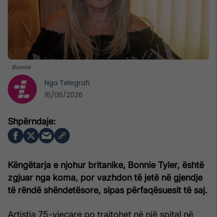
Bonnie
Nga
Telegrafi
16/06/2026
Këngëtarja e njohur britanike, Bonnie Tyler, është
zgjuar nga koma, por vazhdon të jetë në gjendje
të rëndë shëndetësore, sipas përfaqësuesit të saj.
Artistja 75-vjeçare po trajtohet në një spital në