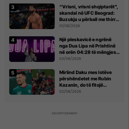
“Vrisni, vrisni shqiptarët”,
skandal në UFC Beograd:
Buzukja u përball me thirrje
anti-shqiptare nga
01/08/2026
tribunat
Një pleskavicë e ngrënë
nga Dua Lipa në Prishtinë
në orën 04:28 të mëngjesit
- dhe bota digjitale serbe
03/08/2026
shpall gjendjen e luftës
Mirlind Daku mes lotëve
përshëndetet me Rubin
Kazanin, do të fitojë
miliona te Spartak Moska
02/08/2026