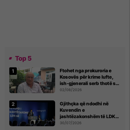
Top 5
Ftohet nga prokuroria e
Kosovës për krime lufte,
ish-gjenerali serb thotë se
dikush e tradhtoi në
02/08/2026
Beograd
Gjithçka që ndodhi në
Kuvendin e
jashtëzakonshëm të LDK-
së
30/07/2026