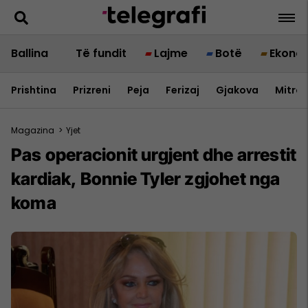
Ballina
Të fundit
Lajme
Botë
Ekono
Prishtina
Prizreni
Peja
Ferizaj
Gjakova
Mitrov
Magazina
>
Yjet
Pas operacionit urgjent dhe arrestit
kardiak, Bonnie Tyler zgjohet nga
koma