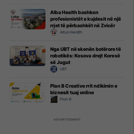
Alba Health bashkon
profesionistët e kujdesit në një
rrjet të përbashkët në Zvicër
Alba Health
Nga UBT në skenën botërore të
robotikës: Kosova drejt Koresë
së Jugut
UBT
Plan B Creative rrit ndikimin e
biznesit tuaj online
Plan B