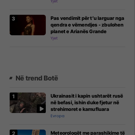
Yjet
Pas vendimit për t’u larguar nga
qendra e vëmendjes - zbulohen
planet e Arianës Grande
Yjet
Në trend Botë
Ukrainasit i kapin ushtarët rusë
në befasi, ishin duke fjetur në
strehimoret e kamufluara
Evropa
Meteorologët me parashikime të