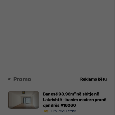
Promo
Reklamo këtu
Banesë 98.96m² në shitje në
Lakrishtë – banim modern pranë
qendrës #16060
Pro Real Estate