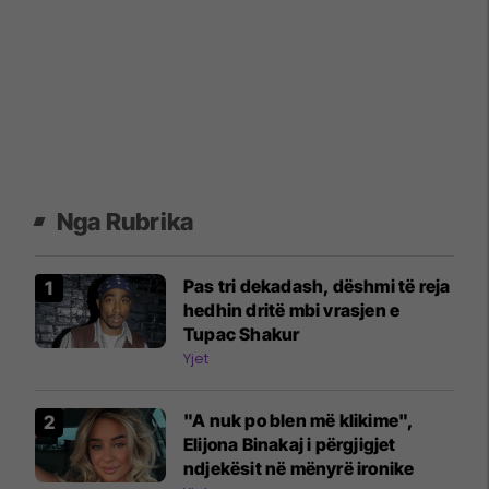
Nga Rubrika
Pas tri dekadash, dëshmi të reja
hedhin dritë mbi vrasjen e
Tupac Shakur
Yjet
"A nuk po blen më klikime",
Elijona Binakaj i përgjigjet
ndjekësit në mënyrë ironike