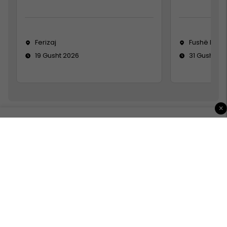
Ferizaj
Fushë Koso
19 Gusht 2026
31 Gusht 20
×