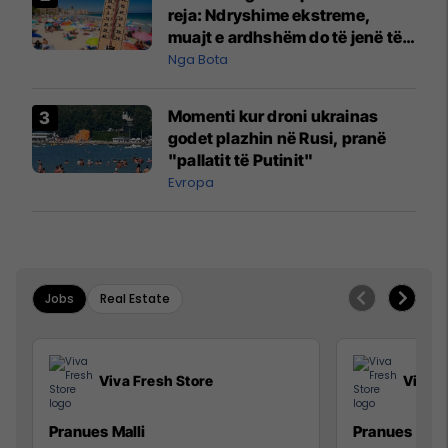
reja: Ndryshime ekstreme,
muajt e ardhshëm do të jenë të
pazakontë
Nga Bota
Momenti kur droni ukrainas
godet plazhin në Rusi, pranë
"pallatit të Putinit"
Evropa
Jobs
Real Estate
Viva Fresh Store
Viva F
Pranues Malli
Pranues mall