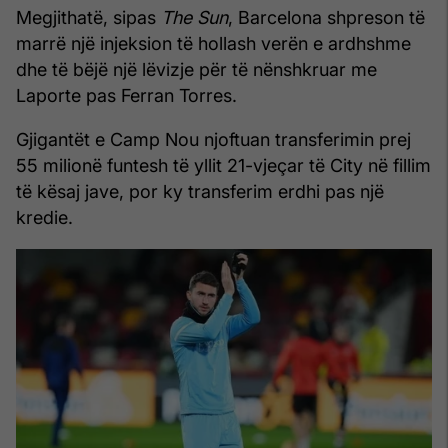
Megjithatë, sipas
The Sun
, Barcelona shpreson të
marrë një injeksion të hollash verën e ardhshme
dhe të bëjë një lëvizje për të nënshkruar me
Laporte pas Ferran Torres.
Gjigantët e Camp Nou njoftuan transferimin prej
55 milionë funtesh të yllit 21-vjeçar të City në fillim
të kësaj jave, por ky transferim erdhi pas një
kredie.