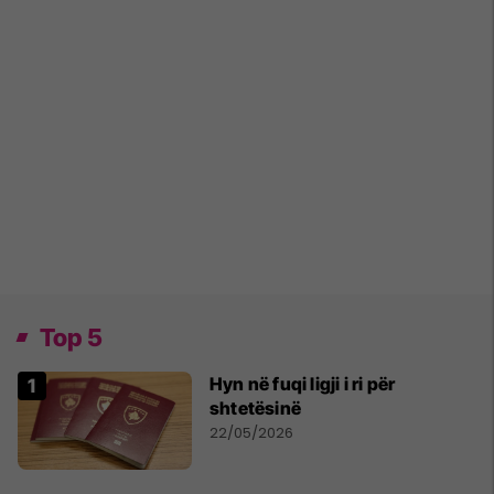
Top 5
Hyn në fuqi ligji i ri për
shtetësinë
22/05/2026