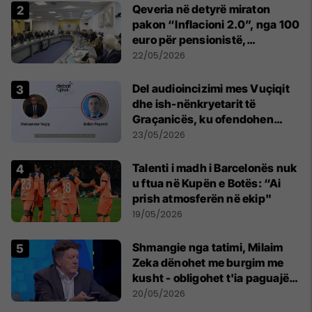
Qeveria në detyrë miraton
pakon “Inflacioni 2.0”, nga 100
euro për pensionistë,
punëtorët privat, fëmijë dhe
22/05/2026
studentë
Del audioincizimi mes Vuçiqit
dhe ish-nënkryetarit të
Graçanicës, ku ofendohen
krerë të Kishës Ortodokse
23/05/2026
Serbe
Talenti i madh i Barcelonës nuk
u ftua në Kupën e Botës: “Ai
prish atmosferën në ekip"
19/05/2026
Shmangie nga tatimi, Milaim
Zeka dënohet me burgim me
kusht - obligohet t'ia paguajë
ATK-së 81 mijë euro
20/05/2026