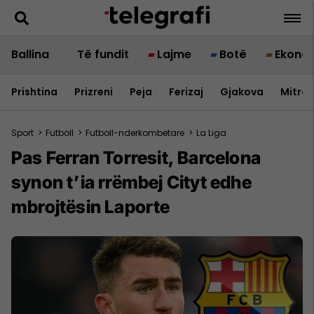
Ballina
Të fundit
Lajme
Botë
Ekono
Prishtina
Prizreni
Peja
Ferizaj
Gjakova
Mitrov
Sport
>
Futboll
>
Futboll-nderkombetare
>
La Liga
Pas Ferran Torresit, Barcelona
synon t’ia rrëmbej Cityt edhe
mbrojtësin Laporte