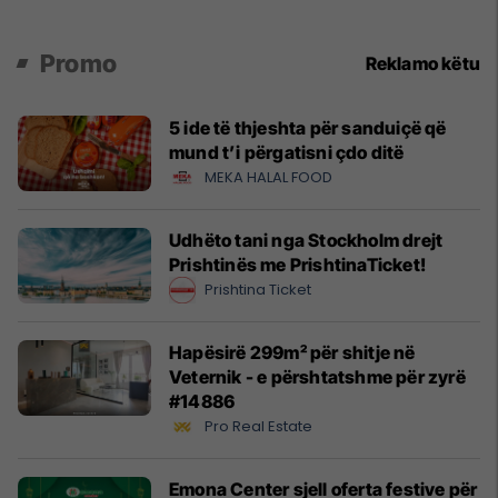
Promo
Reklamo këtu
5 ide të thjeshta për sanduiçë që
mund t’i përgatisni çdo ditë
MEKA HALAL FOOD
Udhëto tani nga Stockholm drejt
Prishtinës me PrishtinaTicket!
Prishtina Ticket
Hapësirë 299m² për shitje në
Veternik - e përshtatshme për zyrë
#14886
Pro Real Estate
Emona Center sjell oferta festive për