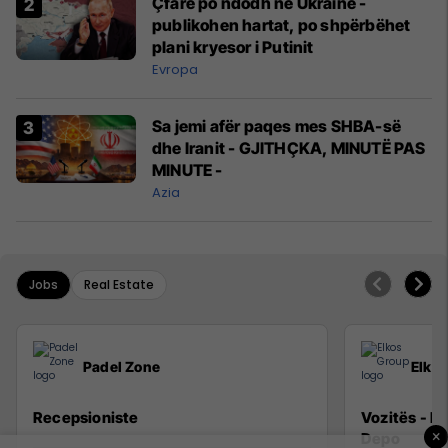
Çfarë po ndodh në Ukrainë -
publikohen hartat, po shpërbëhet
plani kryesor i Putinit
Evropa
Sa jemi afër paqes mes SHBA-së
dhe Iranit - GJITHÇKA, MINUTË PAS
MINUTE -
Azia
Jobs
Real Estate
Padel Zone
Elko
Recepsioniste
Vozitës - K
×
Depo