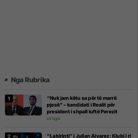
Nga Rubrika
“Nuk jam këtu sa për të marrë
pjesë” – kandidati i Realit për
president i shpall luftë Perezit
La Liga
“Labirinti” i Julian Alvarez: Klubi i ri