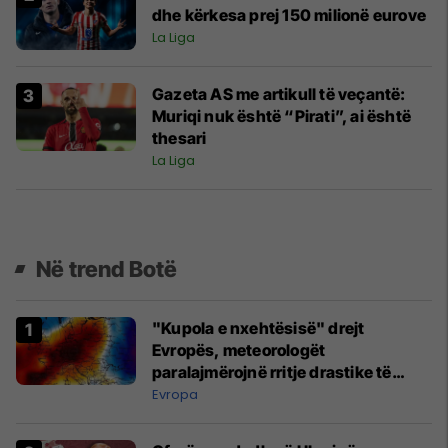
dhe kërkesa prej 150 milionë eurove
La Liga
Gazeta AS me artikull të veçantë:
Muriqi nuk është “Pirati”, ai është
thesari
La Liga
Në trend Botë
"Kupola e nxehtësisë" drejt
Evropës, meteorologët
paralajmërojnë rritje drastike të
temperaturave
Evropa