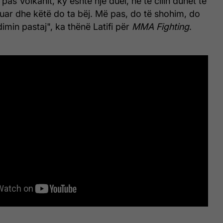
pas Volkanit, ky është një duel, në të cilin duhet të
uar dhe këtë do ta bëj. Më pas, do të shohim, do
imin pastaj", ka thënë Latifi për
MMA Fighting
.