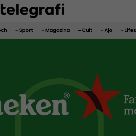
ech
Sport
Magazina
Cult
Ajo
Life