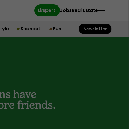
Eksperti
Jobs
Real Estate
style
Shëndeti
Fun
Newsletter