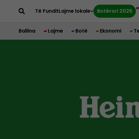
Të Fundit
Lajme lokale
Botërori 2026
Ballina
Lajme
Botë
Ekonomi
T