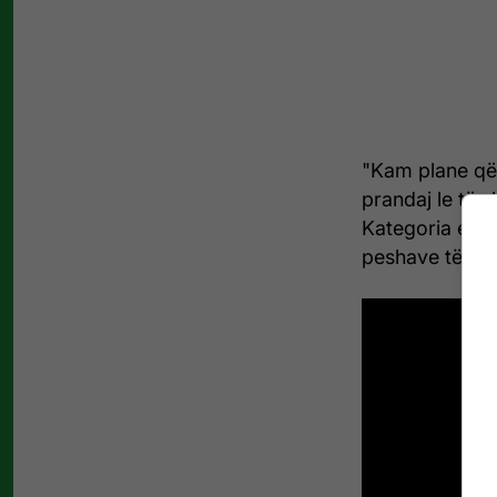
"Kam plane që
prandaj le të s
Kategoria e pe
peshave të rën