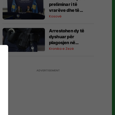
kryesore
preliminar i të
vrarëve dhe të
zhdukurve në
Kosovë
luftë, dokumentohen
mbi 12 mijë viktima
Arrestohen dy të
dyshuar për
plagosjen në
Prishtinë, ndalohen
Kronika e Zezë
për 48 orë