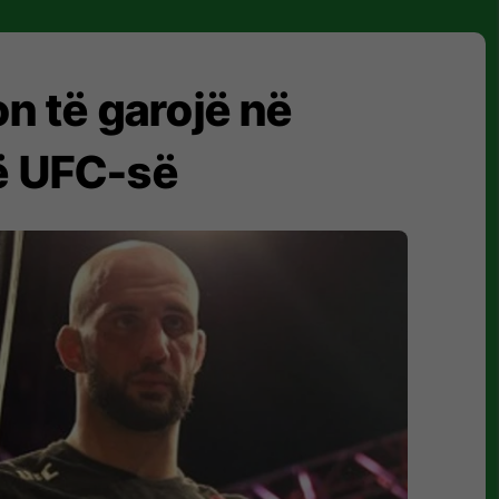
on të garojë në
të UFC-së