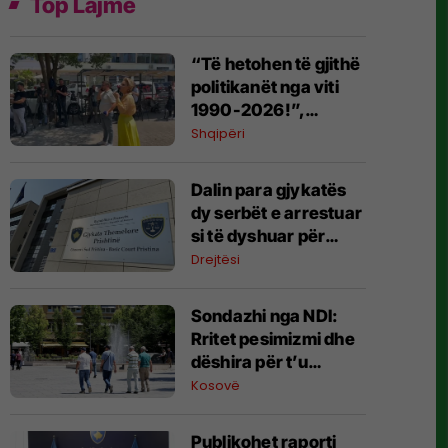
Top Lajme
“Të hetohen të gjithë
politikanët nga viti
1990-2026!”,
Kryemadhi replikon
Shqipëri
me protestuesit
jashtë SPAK
​Dalin para gjykatës
dy serbët e arrestuar
si të dyshuar për
varrezën masive në
Drejtësi
Zubin Potok
Sondazhi nga NDI:
Rritet pesimizmi dhe
dëshira për t’u
larguar nga Kosova –
Kosovë
çmimet dhe energjia,
shqetësimet
Publikohet raporti