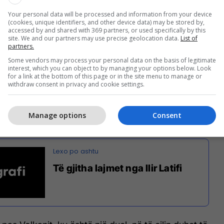
Your personal data will be processed and information from your device
(cookies, unique identifiers, and other device data) may be stored by,
accessed by and shared with 369 partners, or used specifically by this
site. We and our partners may use precise geolocation data.
List of
partners.
Some vendors may process your personal data on the basis of legitimate
interest, which you can object to by managing your options below. Look
for a link at the bottom of this page or in the site menu to manage or
tegoritë godasin rëndë; në kategorinë e lehtë janë
withdraw consent in privacy and cookie settings.
 me ritëm më të lartë. Ka avantazhe për luftëtarët
randaj do të shohim. Do të doja të përballesha me
Manage options
Consent
, ndoshta me Derrick Lewis.
Të gjitha lajmet nga Ilir Latifi