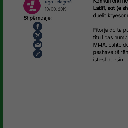
Konkurrenti në
Nga
Telegrafi
Latifi, sot (e
10/08/2019
duelit kryesor
Fitorja do ta 
titull pas humb
MMA, është du
peshave të rën
ish-sfiduesin pë