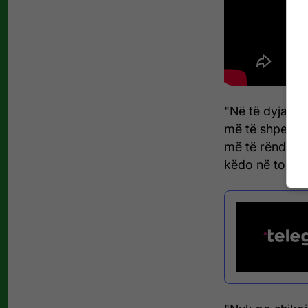
"Në të dyja ka
më të shpejtë,
më të rëndë, p
këdo në top-10