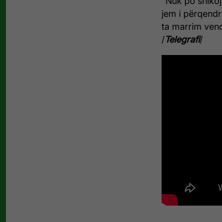
"Nuk po shikoj 
jem i përqendr
ta marrim vend
/
Telegrafi
/