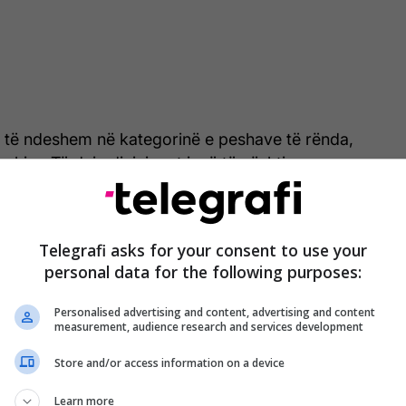
 të ndeshem në kategorinë e peshave të rënda,
hohim. Të dyja divizionet janë të vështira.
shave të lehta është po aq e vështirë sa ajo e
da".
Telegrafi asks for your consent to use your
personal data for the following purposes:
Personalised advertising and content, advertising and content
measurement, audience research and services development
Store and/or access information on a device
Learn more