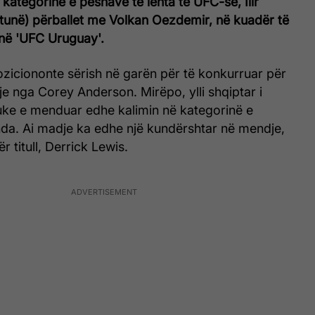
 kategorinë e peshave të lehta të UFC-së, Ilir
 shtunë) përballet me Volkan Oezdemir, në kuadër të
 në 'UFC Uruguay'.
poziciononte sërish në garën për të konkurruar për
je nga Corey Anderson. Mirëpo, ylli shqiptar i
ke e menduar edhe kalimin në kategorinë e
da. Ai madje ka edhe një kundërshtar në mendje,
r titull, Derrick Lewis.