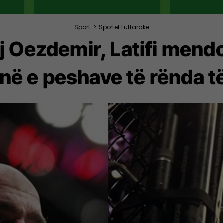
Sport
>
Sportet Luftarake
j Oezdemir, Latifi mend
në e peshave të rënda 