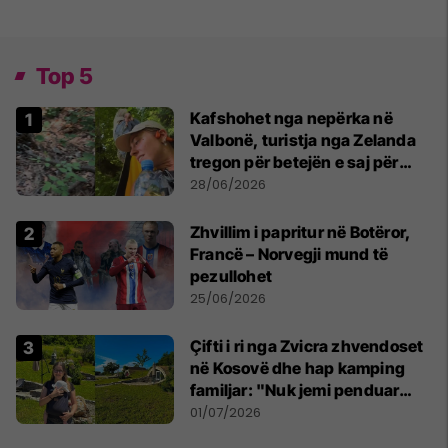
Top 5
Kafshohet nga nepërka në
Valbonë, turistja nga Zelanda
tregon për betejën e saj për
mbijetesë
28/06/2026
Zhvillim i papritur në Botëror,
Francë – Norvegji mund të
pezullohet
25/06/2026
Çifti i ri nga Zvicra zhvendoset
në Kosovë dhe hap kamping
familjar: "Nuk jemi penduar
asnjë ditë"
01/07/2026