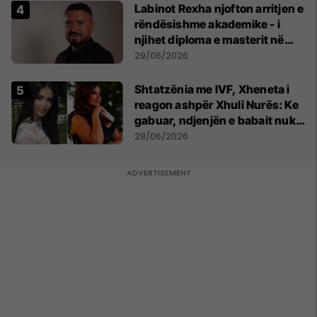
Labinot Rexha njofton arritjen e
rëndësishme akademike - i
njihet diploma e masterit në
Psikologji në Zvicër
29/06/2026
Shtatzënia me IVF, Xheneta i
reagon ashpër Xhuli Nurës: Ke
gabuar, ndjenjën e babait nuk
mund t'ia plotësosh kurrë
28/06/2026