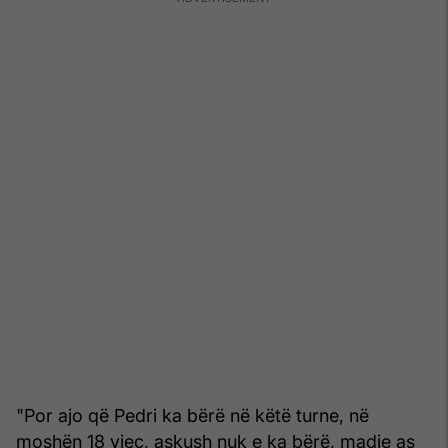
"Por ajo që Pedri ka bërë në këtë turne, në
moshën 18 vjeç, askush nuk e ka bërë, madje as