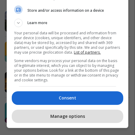
Store and/or access information on a device
Petrol Company vazhdon të ofrojë
cilësi dhe kursim për klientët
Learn more
Petrol Company
Your personal data will be processed and information from
your device (cookies, unique identifiers, and other device
data) may be stored by, accessed by and shared with 369
Shija më e re e verës në Popeyes ka
partners, or used specifically by this site. We and our partners
arritur: Lime & Jalapeño.
may use precise geolocation data.
List of partners.
Popeyes
Some vendors may process your personal data on the basis
of legitimate interest, which you can object to by managing
your options below. Look for a link at the bottom of this page
Me VIPA, çdo ndeshje shijohet
or in the site menu to manage or withdraw consent in privacy
and cookie settings.
ndryshe
Vipa Chips
Consent
Swinto – Financimi digjital në pak
minuta
Manage options
Swinto