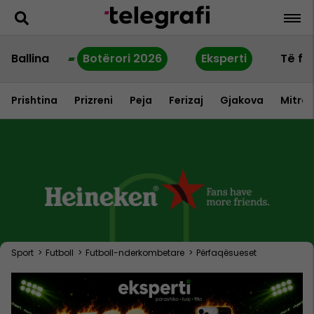
Ballina
Botërori 2026
Eksperti
Të fu
Prishtina
Prizreni
Peja
Ferizaj
Gjakova
Mitrov
Sport
>
Futboll
>
Futboll-nderkombetare
>
Përfaqësueset