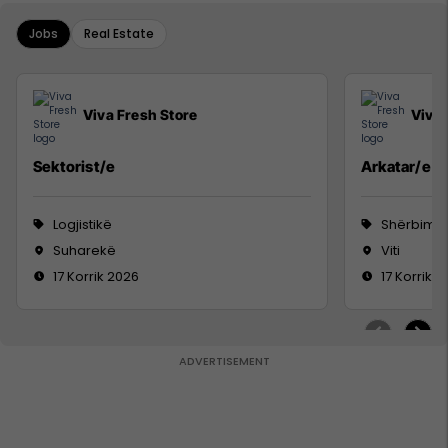
Jobs
Real Estate
Viva Fresh Store
Viva 
Sektorist/e
Arkatar/e
Logjistikë
Shërbime 
Suharekë
Viti
17 Korrik 2026
17 Korrik 