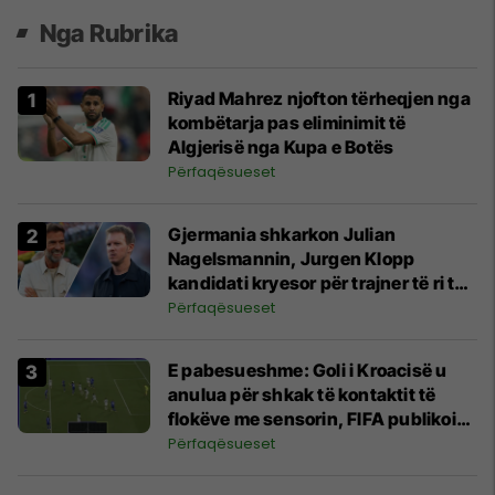
Nga Rubrika
Riyad Mahrez njofton tërheqjen nga
kombëtarja pas eliminimit të
Algjerisë nga Kupa e Botës
Përfaqësueset
Gjermania shkarkon Julian
Nagelsmannin, Jurgen Klopp
kandidati kryesor për trajner të ri të
Gjermanisë
Përfaqësueset
E pabesueshme: Goli i Kroacisë u
anulua për shkak të kontaktit të
flokëve me sensorin, FIFA publikoi
provat dhe shpjegimet kryesore
Përfaqësueset