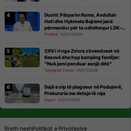
Dushi: Përparim Rama, Avdullah
Hoti dhe Hykmete Bajrami janë
përmendur për ta udhëhequr LDK-
në
Politikë
02/07/2026
Çifti i ri nga Zvicra zhvendoset në
Kosovë dhe hap kamping familjar:
"Nuk jemi penduar asnjë ditë"
Telegrafi Zvicer
01/07/2026
Dajë e nip të plagosur në Podujevë,
Prokuroria me detaje të reja
Siguri
02/07/2026
Rreth nesh
Politikat e Privatësisë