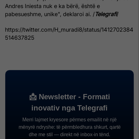
Andres Iniesta nuk e ka bërë, është e
pabesueshme, unike", deklaroi ai. /
Telegrafi
/
https://twitter.com/H_muradi8/status/1412702384
514637825