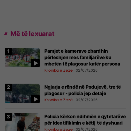
Më të lexuarat
Pamjet e kamerave zbardhin
përleshjen mes familjarëve ku
mbetën të plagosur katër persona
Kronika e Zezë
02/07/2026
Ngjarja e rëndë në Podujevë, tre të
plagosur - policia jep detaje
Kronika e Zezë
02/07/2026
Policia kërkon ndihmën e qytetarëve
për identifikimin e këtij të dyshuari
Kronika e Zezë
02/07/2026