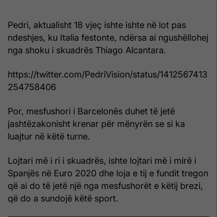
Pedri, aktualisht 18 vjeç ishte ishte në lot pas
ndeshjes, ku Italia festonte, ndërsa ai ngushëllohej
nga shoku i skuadrës Thiago Alcantara.
https://twitter.com/PedriVision/status/1412567413
254758406
Por, mesfushori i Barcelonës duhet të jetë
jashtëzakonisht krenar për mënyrën se si ka
luajtur në këtë turne.
Lojtari më i ri i skuadrës, ishte lojtari më i mirë i
Spanjës në Euro 2020 dhe loja e tij e fundit tregon
që ai do të jetë një nga mesfushorët e këtij brezi,
që do a sundojë këtë sport.