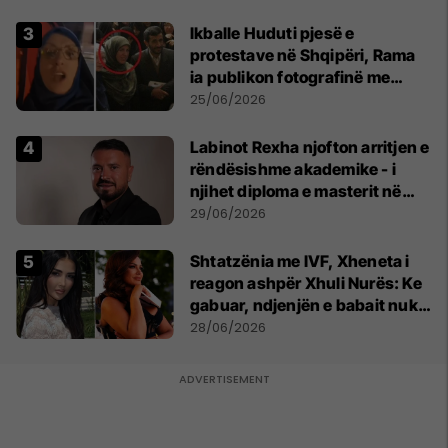
Ikballe Huduti pjesë e
protestave në Shqipëri, Rama
ia publikon fotografinë me
Ahmadinejadin e Iranit
25/06/2026
Labinot Rexha njofton arritjen e
rëndësishme akademike - i
njihet diploma e masterit në
Psikologji në Zvicër
29/06/2026
Shtatzënia me IVF, Xheneta i
reagon ashpër Xhuli Nurës: Ke
gabuar, ndjenjën e babait nuk
mund t'ia plotësosh kurrë
28/06/2026