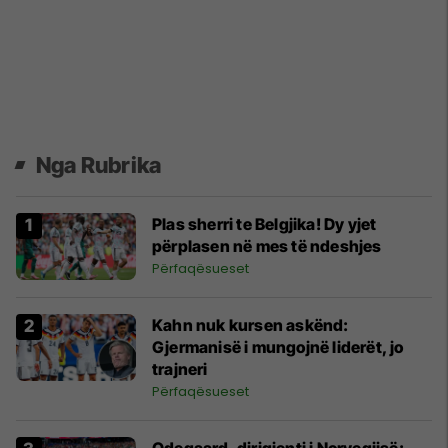
Nga Rubrika
Plas sherri te Belgjika! Dy yjet
përplasen në mes të ndeshjes
Përfaqësueset
Kahn nuk kursen askënd:
Gjermanisë i mungojnë liderët, jo
trajneri
Përfaqësueset
Odegaard, dirigjenti i Norvegjisë: