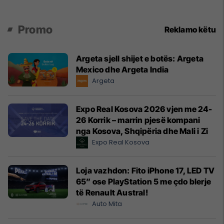
Promo
Reklamo këtu
Argeta sjell shijet e botës: Argeta
Mexico dhe Argeta India
Argeta
Expo Real Kosova 2026 vjen me 24-
26 Korrik – marrin pjesë kompani
nga Kosova, Shqipëria dhe Mali i Zi
Expo Real Kosova
Loja vazhdon: Fito iPhone 17, LED TV
65” ose PlayStation 5 me çdo blerje
të Renault Austral!
Auto Mita