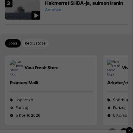
Hakmerret SHBA-ja, sulmon Iranin
Amerika
Jobs
Real Estate
Viva Fresh Store
Viva 
Pranues Malli
Arkatar/e
Logjistikë
Shërbime 
Ferizaj
Ferizaj
5 Korrik 2026
5 Korrik 2
×