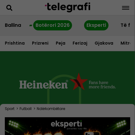
Ballina
Botërori 2026
Eksperti
Të fu
Prishtina
Prizreni
Peja
Ferizaj
Gjakova
Mitrov
Sport
>
Futboll
>
Ndërkombëtare