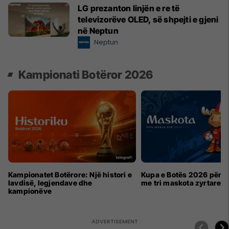
LG prezanton linjën e re të
televizorëve OLED, së shpejti e gjeni
në Neptun
Neptun
Kampionati Botëror 2026
Kampionatet Botërore: Një histori e
Kupa e Botës 2026 për h
lavdisë, legjendave dhe
me tri maskota zyrtare
kampionëve