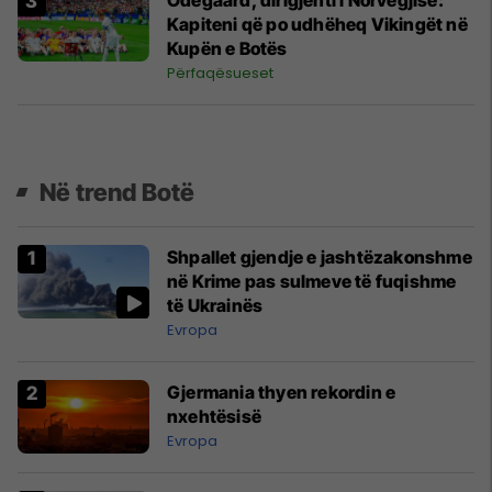
Kapiteni që po udhëheq Vikingët në
Kupën e Botës
Përfaqësueset
Në trend Botë
Shpallet gjendje e jashtëzakonshme
në Krime pas sulmeve të fuqishme
të Ukrainës
Evropa
Gjermania thyen rekordin e
nxehtësisë
Evropa