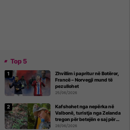
Top 5
Zhvillim i papritur në Botëror,
Francë – Norvegji mund të
pezullohet
25/06/2026
Kafshohet nga nepërka në
Valbonë, turistja nga Zelanda
tregon për betejën e saj për
mbijetesë
28/06/2026