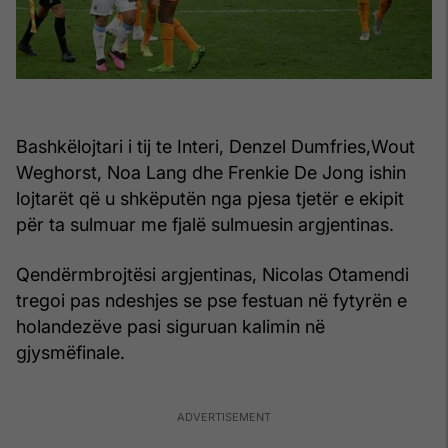
Bashkëlojtari i tij te Interi, Denzel Dumfries,Wout
Weghorst, Noa Lang dhe Frenkie De Jong ishin
lojtarët që u shkëputën nga pjesa tjetër e ekipit
për ta sulmuar me fjalë sulmuesin argjentinas.
Qendërmbrojtësi argjentinas, Nicolas Otamendi
tregoi pas ndeshjes se pse festuan në fytyrën e
holandezëve pasi siguruan kalimin në
gjysmëfinale.