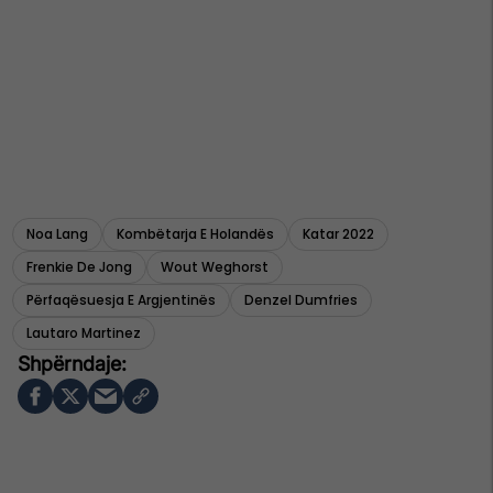
Noa Lang
Kombëtarja E Holandës
Katar 2022
Frenkie De Jong
Wout Weghorst
Përfaqësuesja E Argjentinës
Denzel Dumfries
Lautaro Martinez