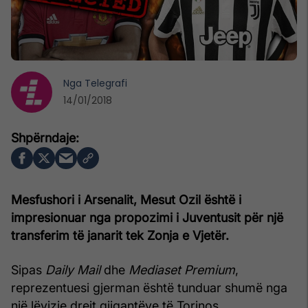
Nga
Telegrafi
14/01/2018
Mesfushori i Arsenalit, Mesut Ozil është i
impresionuar nga propozimi i Juventusit për një
transferim të janarit tek Zonja e Vjetër.
Sipas
Daily Mail
dhe
Mediaset Premium
,
reprezentuesi gjerman është tunduar shumë nga
një lëvizje drejt gjigantëve të Torinos.