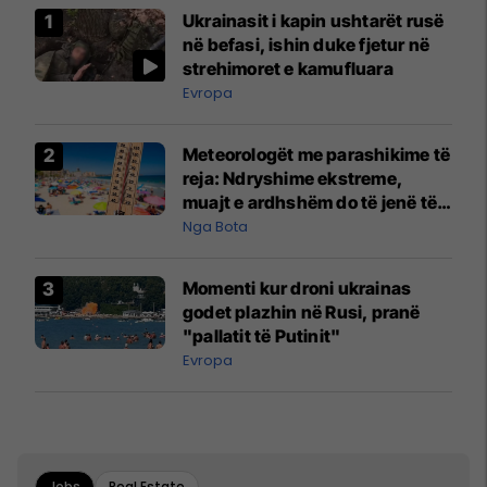
Ukrainasit i kapin ushtarët rusë
në befasi, ishin duke fjetur në
strehimoret e kamufluara
Evropa
Meteorologët me parashikime të
reja: Ndryshime ekstreme,
muajt e ardhshëm do të jenë të
pazakontë
Nga Bota
Momenti kur droni ukrainas
godet plazhin në Rusi, pranë
"pallatit të Putinit"
Evropa
Jobs
Real Estate