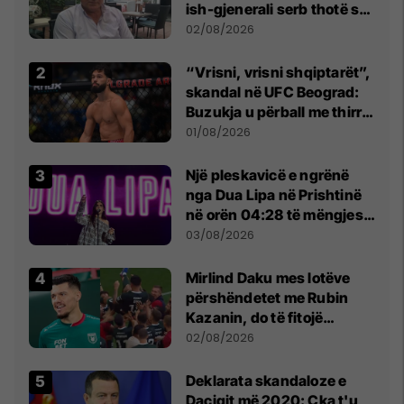
ish-gjenerali serb thotë se
dikush e tradhtoi në
02/08/2026
Beograd
“Vrisni, vrisni shqiptarët”,
skandal në UFC Beograd:
Buzukja u përball me thirrje
anti-shqiptare nga
01/08/2026
tribunat
Një pleskavicë e ngrënë
nga Dua Lipa në Prishtinë
në orën 04:28 të mëngjesit
- dhe bota digjitale serbe
03/08/2026
shpall gjendjen e luftës
Mirlind Daku mes lotëve
përshëndetet me Rubin
Kazanin, do të fitojë
miliona te Spartak Moska
02/08/2026
​Deklarata skandaloze e
Daçiqit më 2020: Çka t'u