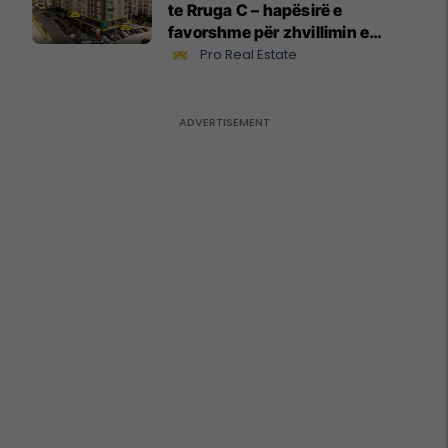
te Rruga C – hapësirë e
favorshme për zhvillimin e
biznesit #15796
Pro Real Estate