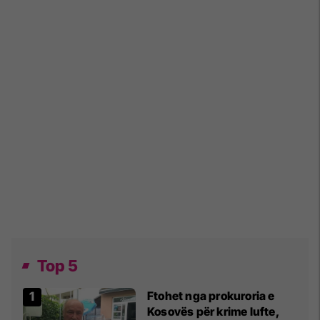
Top 5
Ftohet nga prokuroria e
Kosovës për krime lufte,