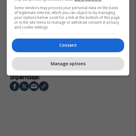
Some vendors may process your personal data on the basis
of legitimate interest, which you can object to by managing
your options below. Look for a link at the bottom of this page
or in the site menu to manage or withdraw consent in privacy
and cookie settings.
Consent
Mesut Ozil
Transferimet
Juventus
Manage options
Premier League
Serie A
Arsenal