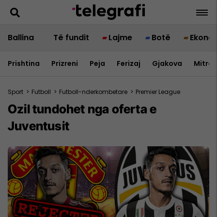
Ballina
Të fundit
Lajme
Botë
Ekono
Prishtina
Prizreni
Peja
Ferizaj
Gjakova
Mitrov
Sport
>
Futboll
>
Futboll-nderkombetare
>
Premier League
Ozil tundohet nga oferta e
Juventusit