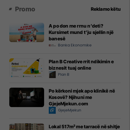
Promo
Reklamo këtu
A po don me rrnu n’deti?
Kursimet mund t’ju sjellin një
banesë
Banka Ekonomike
Plan B Creative rrit ndikimin e
biznesit tuaj online
Plan B
Po kërkoni mjek apo klinikë në
Kosovë? Njihuni me
GjejeMjekun.com
GjejeMjekun
Lokal 517m² me tarracë në shitje