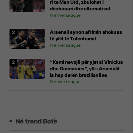
ri te Man Utd, zbulohet i
dëshiruari dhe alternativat
Premier League
Arsenali synon afrimin shokues
të yllit të Totenhamit
Premier League
“Kemi nevojë për yjet si Vinicius
dhe Guimaraes”, ylli i Arsenalit
ia hap derën brazilianëve
Premier League
Në trend Botë