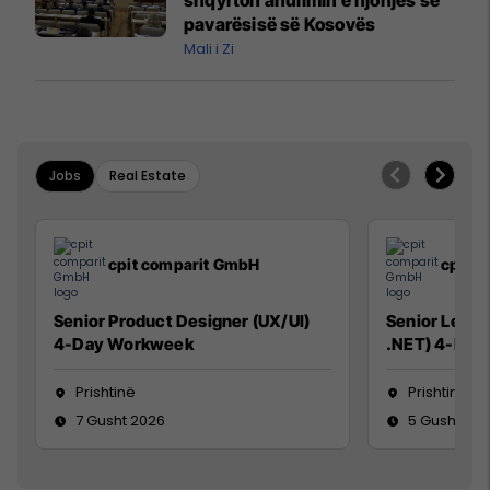
pavarësisë së Kosovës
Mali i Zi
Jobs
Real Estate
cpit comparit GmbH
cpit 
Senior Product Designer (UX/UI)
Senior Lead 
4-Day Workweek
.NET) 4-Day
Prishtinë
Prishtinë
7 Gusht 2026
5 Gusht 20