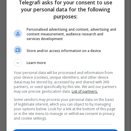
Telegrafi asks for your consent to use
your personal data for the following
purposes:
Personalised advertising and content, advertising and
content measurement, audience research and
services development
Store and/or access information on a device
Learn more
Your personal data will be processed and information from
your device (cookies, unique identifiers, and other device
data) may be stored by, accessed by and shared with 369
partners, or used specifically by this site. We and our partners
may use precise geolocation data.
List of partners.
Some vendors may process your personal data on the basis
of legitimate interest, which you can object to by managing
your options below. Look for a link at the bottom of this page
or in the site menu to manage or withdraw consent in privacy
Masakrat Në Kosovë
Ovl E Uçk-Së
and cookie settings.