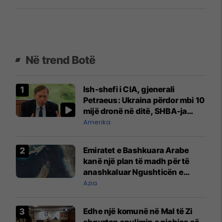
Në trend Botë
Ish-shefi i CIA, gjenerali
Petraeus: Ukraina përdor mbi 10
mijë dronë në ditë, SHBA-ja
mbetet shumë prapa në
Amerika
prodhim
Emiratet e Bashkuara Arabe
kanë një plan të madh për të
anashkaluar Ngushticën e
Hormuzit
Azia
Edhe një komunë në Mal të Zi
shqyrton anulimin e njohjes së