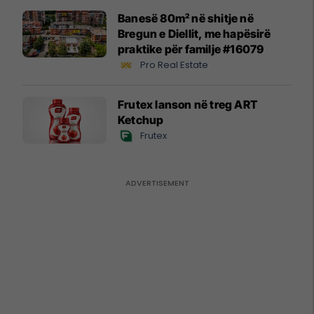
Banesë 80m² në shitje në
Bregun e Diellit, me hapësirë
praktike për familje #16079
Pro Real Estate
Frutex lanson në treg ART
Ketchup
Frutex