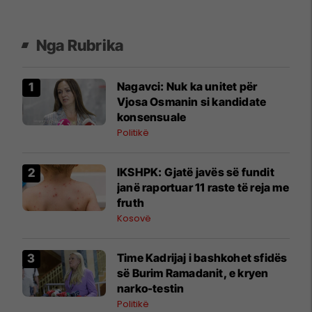
Nga Rubrika
Nagavci: Nuk ka unitet për
Vjosa Osmanin si kandidate
konsensuale
Politikë
IKSHPK: Gjatë javës së fundit
janë raportuar 11 raste të reja me
fruth
Kosovë
​Time Kadrijaj i bashkohet sfidës
së Burim Ramadanit, e kryen
narko-testin
Politikë