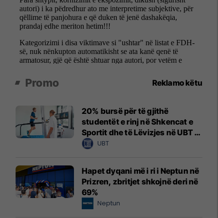
Promo
Reklamo këtu
20% bursë për të gjithë
studentët e rinj në Shkencat e
Sportit dhe të Lëvizjes në UBT –
vendet janë të limituara
UBT
Hapet dyqani më i ri i Neptun në
Prizren, zbritjet shkojnë deri në
69%
Neptun