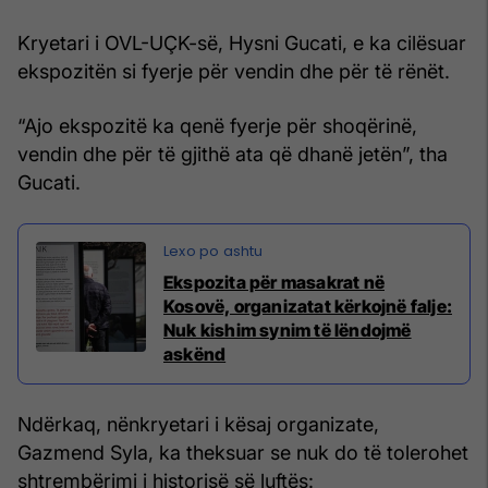
Kryetari i OVL-UÇK-së, Hysni Gucati, e ka cilësuar
ekspozitën si fyerje për vendin dhe për të rënët.
“Ajo ekspozitë ka qenë fyerje për shoqërinë,
vendin dhe për të gjithë ata që dhanë jetën”, tha
Gucati.
Ekspozita për masakrat në
Kosovë, organizatat kërkojnë falje:
Nuk kishim synim të lëndojmë
askënd
Ndërkaq, nënkryetari i kësaj organizate,
Gazmend Syla, ka theksuar se nuk do të tolerohet
shtrembërimi i historisë së luftës: