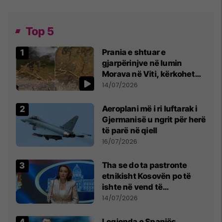
Top 5
Prania e shtuar e
gjarpërinjve në lumin
Morava në Viti, kërkohet
kujdes nga qytetarët
14/07/2026
Aeroplani më i ri luftarak i
Gjermanisë u ngrit për herë
të parë në qiell
16/07/2026
Tha se do ta pastronte
etnikisht Kosovën po të
ishte në vend të
Millosheviqit, Lëvizja e
14/07/2026
Qytetarëve të Lirë në Serbi
kërkon shkarkimin e
Legjenda e Spanjës