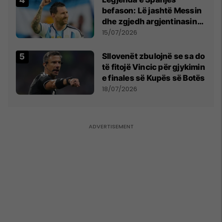
menjëhershëm të
befason: Lë jashtë Messin
Snezhana Paunoviq
dhe zgjedh argjentinasin
më të mirë në botë
15/07/2026
Sllovenët zbulojnë se sa do
të fitojë Vincic për gjykimin
e finales së Kupës së Botës
18/07/2026