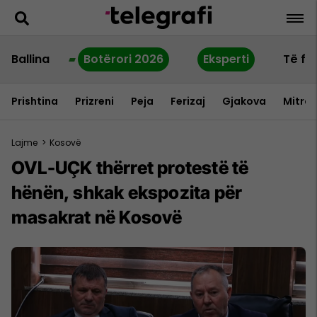
Ballina
Botërori 2026
Eksperti
Të fu
Prishtina
Prizreni
Peja
Ferizaj
Gjakova
Mitrov
Lajme
>
Kosovë
OVL-UÇK thërret protestë të
hënën, shkak ekspozita për
masakrat në Kosovë