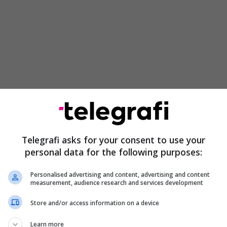
iciuar nga kongresisti Keith Self, parashikon
Telegrafi asks for your consent to use your
 çështjeve që lidhen me pakicën shqiptare në Serbi,
personal data for the following purposes:
imin e adresave, përkatësisht fshirjen e qytetarëve
ë të regjistruar.
Personalised advertising and content, advertising and content
measurement, audience research and services development
ashtu, kufizimet në përdorimin e gjuhës shqipe në
Store and/or access information on a device
blike, mosnjohjen e diplomave nga Kosova dhe
eve shkollore në gjuhën shqipe.
Learn more