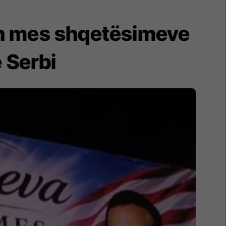
ën mes shqetësimeve
ë Serbi