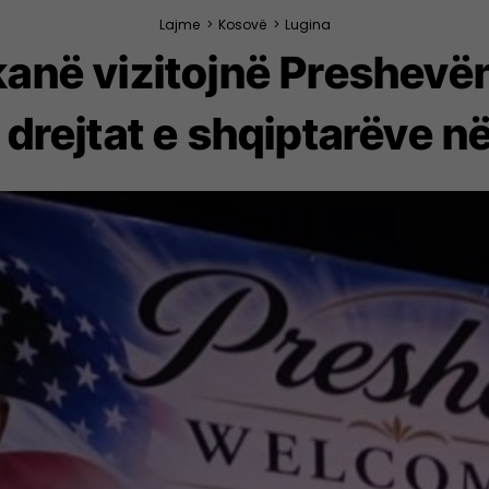
Lajme
>
Kosovë
>
Lugina
kanë vizitojnë Preshev
 drejtat e shqiptarëve n