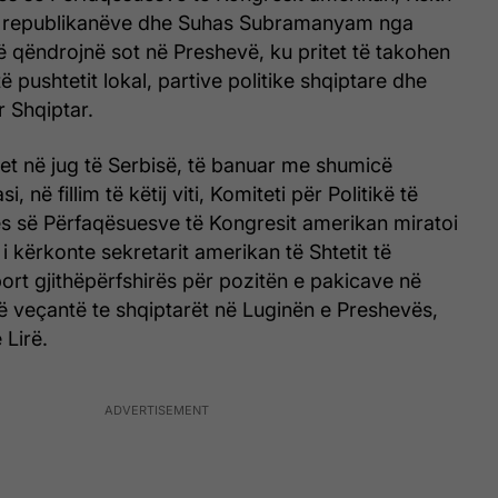
 e republikanëve dhe Suhas Subramanyam nga
 qëndrojnë sot në Preshevë, ku pritet të takohen
 pushtetit lokal, partive politike shqiptare dhe
r Shqiptar.
tet në jug të Serbisë, të banuar me shumicë
i, në fillim të këtij viti, Komiteti për Politikë të
 së Përfaqësuesve të Kongresit amerikan miratoi
ë i kërkonte sekretarit amerikan të Shtetit të
port gjithëpërfshirës për pozitën e pakicave në
ë veçantë te shqiptarët në Luginën e Preshevës,
 Lirë.