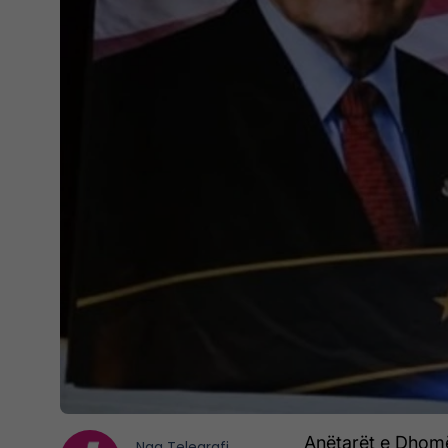
Anëtarët e Dhomë
Nga
Telegrafi