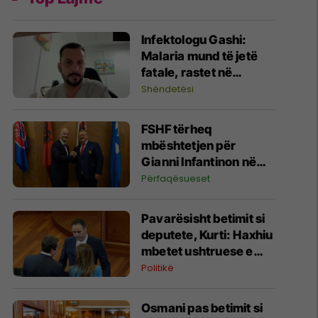
​Infektologu Gashi:
Malaria mund të jetë
fatale, rastet në
Kosovë janë të
Shëndetësi
importuara
FSHF tërheq
mbështetjen për
Gianni Infantinon në
garën për president të
Përfaqësueset
FIFA-s
Pavarësisht betimit si
deputete, Kurti: Haxhiu
mbetet ushtruese e
detyrës së presidentes
Politikë
Osmani pas betimit si