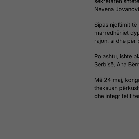
sekretaren shtetë
Nevena Jovanovi
Sipas njoftimit të
marrëdhëniet dyp
rajon, si dhe për
Po ashtu, ishte p
Serbisë, Ana Bërn
Më 24 maj, kongr
theksuan përkush
dhe integritetit t