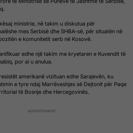
rore të Ministrisë së Punëve të Jashtme të Serbisë,
q.
 kësaj ministrie, në takim u diskutua për
alëshe mes Serbisë dhe SHBA-së, për situatën në
 pozitën e komunitetit serb në Kosovë.
lanifikuar edhe një takim me kryetaren e Kuvendit të
abiq, por ai u anulua.
esistët amerikanë vizituan edhe Sarajevën, ku
timin e tyre ndaj Marrëveshjes së Dejtonit për Paqe
erritorial të Bosnje dhe Hercegovinës.