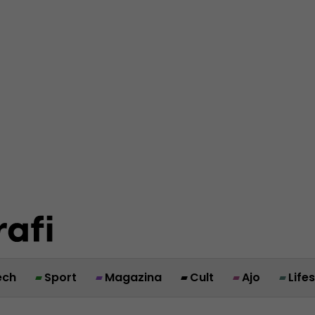
ech
Sport
Magazina
Cult
Ajo
Life