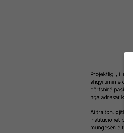
Projektligji, i in
shqyrtimin e disa
përfshirë pasiviz
nga adresat ku jan
Ai trajton, gjith
institucionet pu
mungesën e tekst