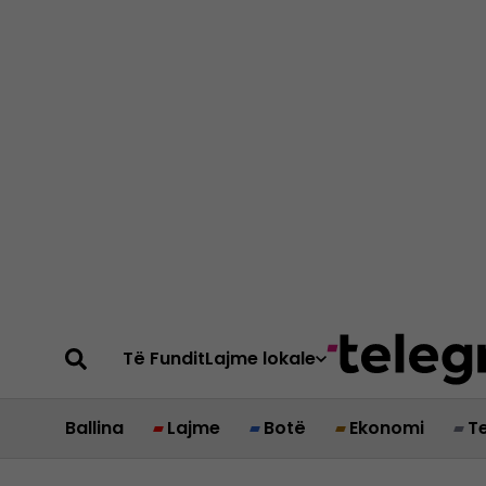
Të Fundit
Lajme lokale
Ballina
Lajme
Botë
Ekonomi
T