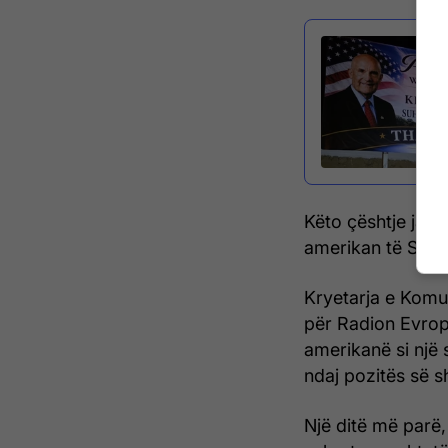
Këto çështje jan
amerikan të Shteti
Kryetarja e Komu
për Radion Evropa
amerikanë si një
ndaj pozitës së 
Një ditë më parë