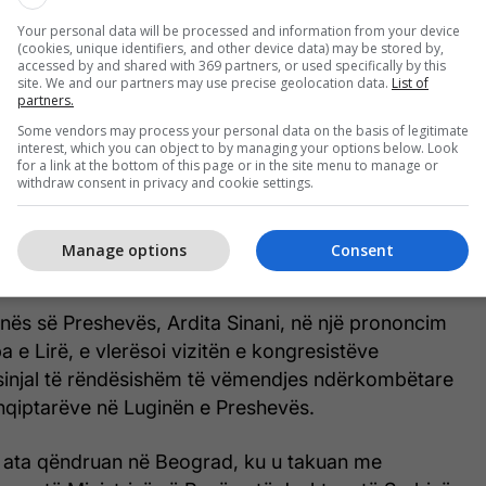
Your personal data will be processed and information from your device
(cookies, unique identifiers, and other device data) may be stored by,
accessed by and shared with 369 partners, or used specifically by this
"Historia po troket në Preshevë", Bislimi:
site. We and our partners may use precise geolocation data.
List of
partners.
Për herë të parë një delegacion zyrtar i
Kongresit amerikan viziton Luginën
Some vendors may process your personal data on the basis of legitimate
interest, which you can object to by managing your options below. Look
for a link at the bottom of this page or in the site menu to manage or
withdraw consent in privacy and cookie settings.
ë përmendur edhe në raportin e Departamentit
Manage options
Consent
t për të drejtat e njeriut në Serbi, për vitin 2023.
nës së Preshevës, Ardita Sinani, në një prononcim
 e Lirë, e vlerësoi vizitën e kongresistëve
 sinjal të rëndësishëm të vëmendjes ndërkombëtare
shqiptarëve në Luginën e Preshevës.
, ata qëndruan në Beograd, ku u takuan me