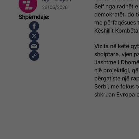
Self nga radhët
26/05/2026
demokratët, do të
me përfaqësues të
Këshillit Kombëta
Vizita në këtë qy
shqiptare, vjen pas
Jashtme i Dhomës
një projektligj, q
përgatiste një ra
Serbi, me fokus t
shkruan Evropa e