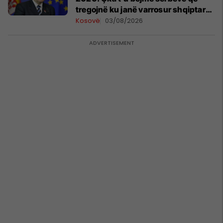
tregojnë ku janë varrosur shqiptarët
në Serbi
Kosovë
03/08/2026