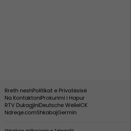
Rreth nesh
Politikat e Privatësisë
Na Kontaktoni
Prokurimi i Hapur
RTV Dukagjini
Deutsche Welle
ICK
Ndreqe.com
Shkabaj
Germin
Shkarkoje aplikacionin e Telegrafit