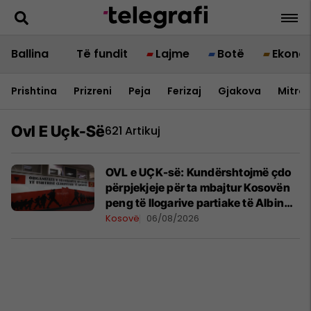
Ballina
Të fundit
Lajme
Botë
Ekono
Prishtina
Prizreni
Peja
Ferizaj
Gjakova
Mitrov
Ovl E Uçk-Së
621 Artikuj
OVL e UÇK-së: Kundërshtojmë çdo
përpjekjeje për ta mbajtur Kosovën
peng të llogarive partiake të Albin
Kurtit
Kosovë
06/08/2026