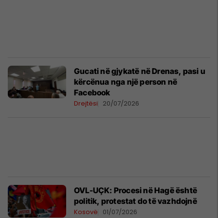
​Gucati në gjykatë në Drenas, pasi u
kërcënua nga një person në
Facebook
Drejtësi
20/07/2026
OVL-UÇK: Procesi në Hagë është
politik, protestat do të vazhdojnë
Kosovë
01/07/2026