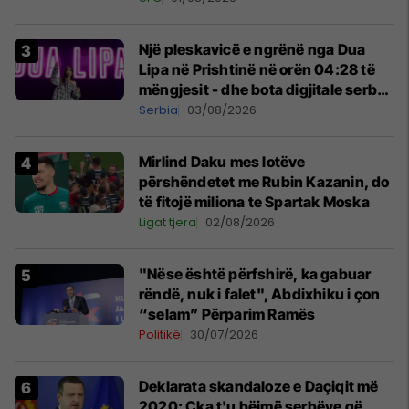
Një pleskavicë e ngrënë nga Dua
Lipa në Prishtinë në orën 04:28 të
mëngjesit - dhe bota digjitale serbe
shpall gjendjen e luftës
Serbia
03/08/2026
Mirlind Daku mes lotëve
përshëndetet me Rubin Kazanin, do
të fitojë miliona te Spartak Moska
Ligat tjera
02/08/2026
"Nëse është përfshirë, ka gabuar
rëndë, nuk i falet", Abdixhiku i çon
“selam” Përparim Ramës
Politikë
30/07/2026
​Deklarata skandaloze e Daçiqit më
2020: Çka t'u bëjmë serbëve që