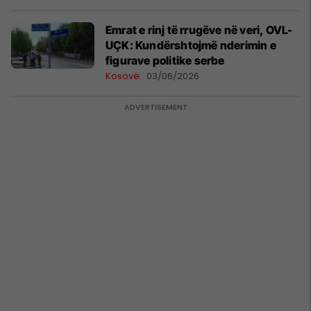
Emrat e rinj të rrugëve në veri, OVL-
UÇK: Kundërshtojmë nderimin e
figurave politike serbe
Kosovë
03/06/2026