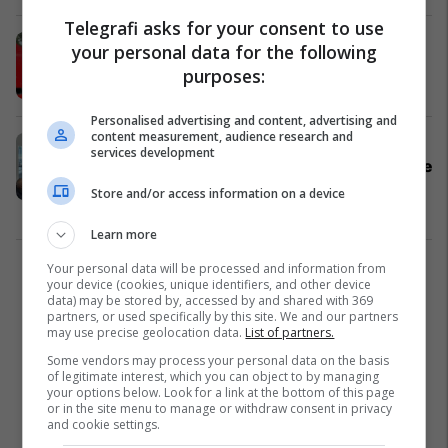
Telegrafi asks for your consent to use
Dëmtohen shkronjat e UÇK-së në
your personal data for the following
Kaçanik, reagon OVL-ja
purposes:
Kaçaniku
17/05/2026
Personalised advertising and content, advertising and
content measurement, audience research and
Gucati akuzon Kurtin e Sveçlën për
services development
“qytetrrethim” në Skenderaj: Nëse e
merrni Lushtakun me dhunë do të
Store and/or access information on a device
organizojmë protesta
Kosovë
15/05/2026
Learn more
Your personal data will be processed and information from
1
your device (cookies, unique identifiers, and other device
data) may be stored by, accessed by and shared with 369
partners, or used specifically by this site. We and our partners
may use precise geolocation data.
List of partners.
Some vendors may process your personal data on the basis
of legitimate interest, which you can object to by managing
your options below. Look for a link at the bottom of this page
or in the site menu to manage or withdraw consent in privacy
and cookie settings.