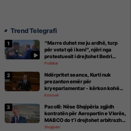
Trend Telegrafi
“Marre duhet me ju ardhë, turp
për votat që i keni”, njëri nga
protestuesit i drejtohet Bedri
Hamzës
Politikë
Ndërpritet seanca, Kurti nuk
prezanton emër për
kryeparlamentar - kërkon kohë
shtesë për marrëveshje politike
Kosovë
Pacolli: Nëse Shqipëria zgjidh
kontratën për Aeroportin e Vlorës,
MABCO do t’i drejtohet arbitrazhit
ndërkombëtar
Shqipëri