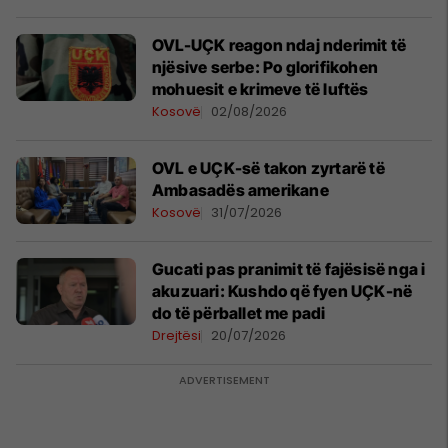
OVL-UÇK reagon ndaj nderimit të
njësive serbe: Po glorifikohen
mohuesit e krimeve të luftës
Kosovë
02/08/2026
OVL e UÇK-së takon zyrtarë të
Ambasadës amerikane
Kosovë
31/07/2026
​Gucati pas pranimit të fajësisë nga i
akuzuari: Kushdo që fyen UÇK-në
do të përballet me padi
Drejtësi
20/07/2026