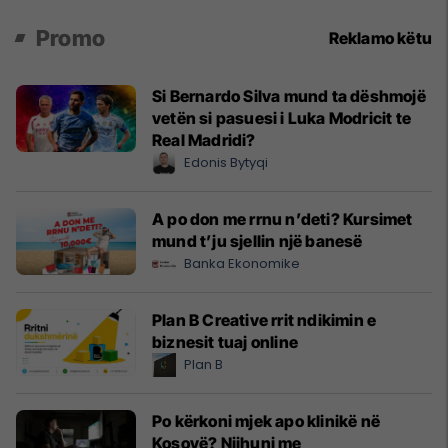
Promo
Reklamo këtu
Si Bernardo Silva mund ta dëshmojë
vetën si pasuesi i Luka Modricit te
Real Madridi?
Edonis Bytyqi
A po don me rrnu n’deti? Kursimet
mund t’ju sjellin një banesë
Banka Ekonomike
Plan B Creative rrit ndikimin e
biznesit tuaj online
Plan B
Po kërkoni mjek apo klinikë në
Kosovë? Njihuni me