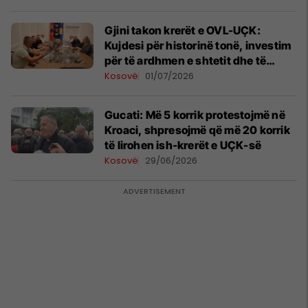
Gjini takon krerët e OVL-UÇK:
Kujdesi për historinë tonë, investim
për të ardhmen e shtetit dhe të
fëmijëve tanë
Kosovë
01/07/2026
Gucati: Më 5 korrik protestojmë në
Kroaci, shpresojmë që më 20 korrik
të lirohen ish-krerët e UÇK-së
Kosovë
29/06/2026