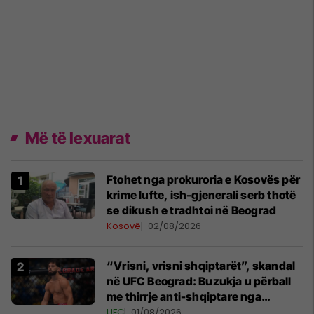
Më të lexuarat
Ftohet nga prokuroria e Kosovës për
krime lufte, ish-gjenerali serb thotë
se dikush e tradhtoi në Beograd
Kosovë
02/08/2026
“Vrisni, vrisni shqiptarët”, skandal
në UFC Beograd: Buzukja u përball
me thirrje anti-shqiptare nga
tribunat
UFC
01/08/2026