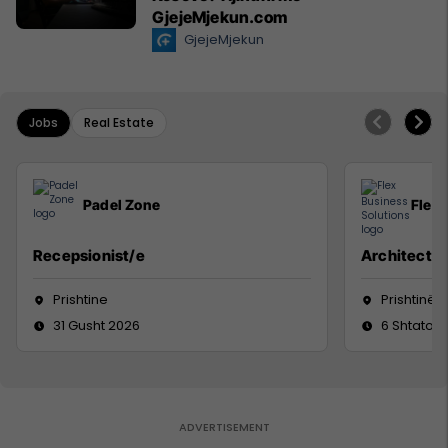
GjejeMjekun.com
GjejeMjekun
Jobs
Real Estate
Padel Zone
Flex 
Recepsionist/e
Architect
Prishtine
Prishtinë
31 Gusht 2026
6 Shtator 