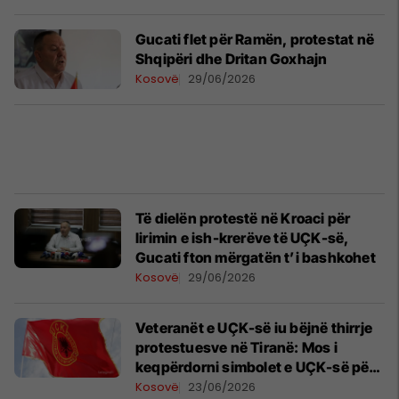
​Gucati flet për Ramën, protestat në
Shqipëri dhe Dritan Goxhajn
Kosovë
29/06/2026
Të dielën protestë në Kroaci për
lirimin e ish-krerëve të UÇK-së,
Gucati fton mërgatën t’i bashkohet
Kosovë
29/06/2026
Veteranët e UÇK-së iu bëjnë thirrje
protestuesve në Tiranë: Mos i
keqpërdorni simbolet e UÇK-së për
qëllime politike
Kosovë
23/06/2026