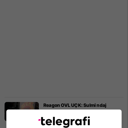
Reagon OVL UÇK: Sulmi ndaj
Clarkut dhe Rubinit është politik, jo
juridik
Drejtësi
28/05/2026