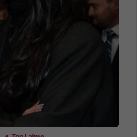
Top Lajme