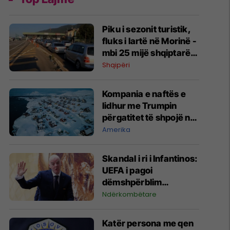
Piku i sezonit turistik,
fluks i lartë në Morinë -
mbi 25 mijë shqiptarë
të Kosovës dhe 7 mijë
Shqipëri
mjete hyjnë në Shqipëri
në vetëm tri orë
Kompania e naftës e
lidhur me Trumpin
përgatitet të shpojë në
Grenlandë pa marrë
Amerika
leje prej autoriteteve
Skandal i ri i Infantinos:
UEFA i pagoi
dëmshpërblim
gjashtëshifror për
Ndërkombëtare
ndërprerjen e punës të
dashurës së dyshuar
Katër persona me qen