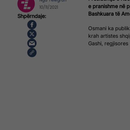
Nga
Telegrafi
e pranishme në pr
10/11/2021
Bashkuara të Ame
Osmani ka publik
krah artistes shq
Gashi, regjisores 