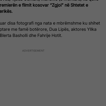
emierën e filmit kosovar “Zgjoi” në Shtetet e
rikës.
uar disa fotografi nga nata e mbrëmshme ku shihet
iptare me famë botërore, Dua Lipës, aktores Yllka
Blerta Basholli dhe Fahrije Hotit.