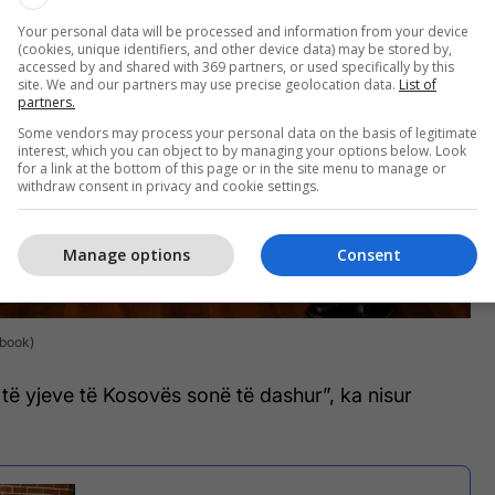
Your personal data will be processed and information from your device
(cookies, unique identifiers, and other device data) may be stored by,
accessed by and shared with 369 partners, or used specifically by this
site. We and our partners may use precise geolocation data.
List of
partners.
Some vendors may process your personal data on the basis of legitimate
interest, which you can object to by managing your options below. Look
for a link at the bottom of this page or in the site menu to manage or
withdraw consent in privacy and cookie settings.
Manage options
Consent
ebook)
të yjeve të Kosovës sonë të dashur”, ka nisur