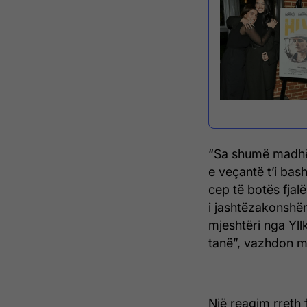
“Sa shumë madhësh
e veçantë t’i ba
cep të botës fjal
i jashtëzakonshëm 
mjeshtëri nga Yll
tanë”, vazhdon më
Një reagim rreth 