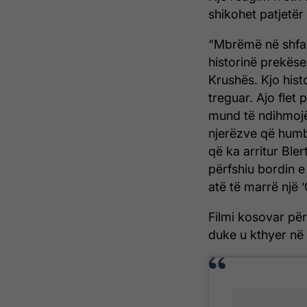
shikohet patjetër
“Mbrëmë në shfaqje
historinë prekëse
Krushës. Kjo hist
treguar. Ajo flet
mund të ndihmojë
njerëzve që humb
që ka arritur Bler
përfshiu bordin 
atë të marrë një 
Filmi kosovar pë
duke u kthyer në 