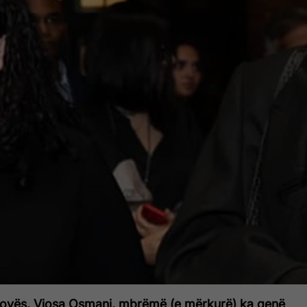
sovës, Vjosa Osmani, mbrëmë (e mërkurë) ka qenë