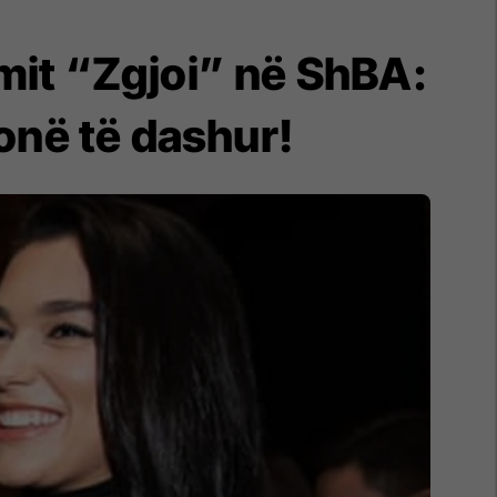
lmit “Zgjoi” në ShBA:
onë të dashur!