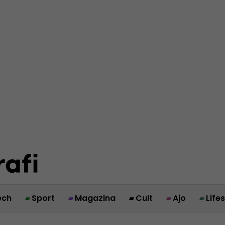
ech
Sport
Magazina
Cult
Ajo
Life