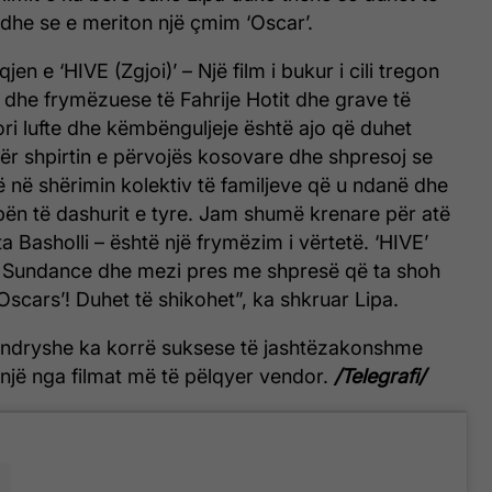
 dhe se e meriton një çmim ‘Oscar’.
n e ‘HIVE (Zgjoi)’ – Një film i bukur i cili tregon
 dhe frymëzuese të Fahrije Hotit dhe grave të
ori lufte dhe këmbënguljeje është ajo që duhet
 për shpirtin e përvojës kosovare dhe shpresoj se
 në shërimin kolektiv të familjeve që u ndanë dhe
ën të dashurit e tyre. Jam shumë krenare për atë
ta Basholli – është një frymëzim i vërtetë. ‘HIVE’
e Sundance dhe mezi pres me shpresë që ta shoh
‘Oscars’! Duhet të shikohet”, ka shkruar Lipa.
rndryshe ka korrë suksese të jashtëzakonshme
një nga filmat më të pëlqyer vendor.
/Telegrafi/