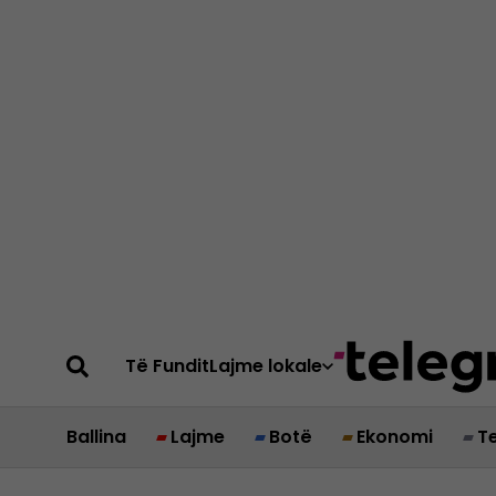
Të Fundit
Lajme lokale
Ballina
Lajme
Botë
Ekonomi
T