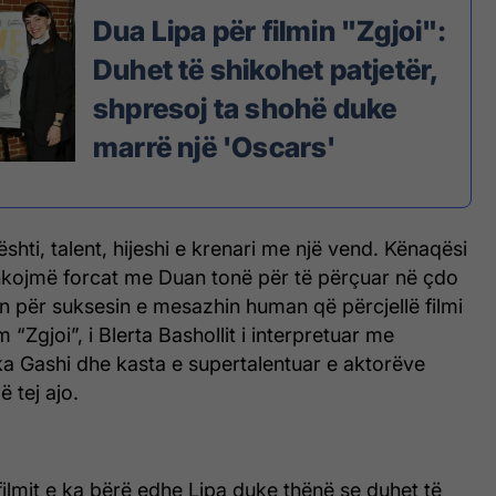
Dua Lipa për filmin "Zgjoi":
Duhet të shikohet patjetër,
shpresoj ta shohë duke
marrë një 'Oscars'
ti, talent, hijeshi e krenari me një vend. Kënaqësi
shkojmë forcat me Duan tonë për të përçuar në çdo
ën për suksesin e mesazhin human që përcjellë filmi
“Zgjoi”, i Blerta Bashollit i interpretuar me
ka Gashi dhe kasta e supertalentuar e aktorëve
 tej ajo.
filmit e ka bërë edhe Lipa duke thënë se duhet të