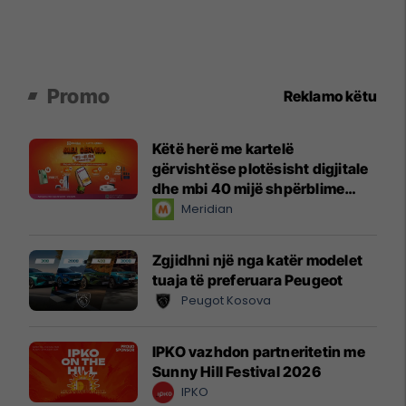
Promo
Reklamo këtu
Këtë herë me kartelë
gërvishtëse plotësisht digjitale
dhe mbi 40 mijë shpërblime
instant!
Meridian
Zgjidhni një nga katër modelet
tuaja të preferuara Peugeot
Peugot Kosova
IPKO vazhdon partneritetin me
Sunny Hill Festival 2026
IPKO