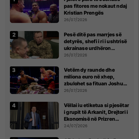
pas fitores me nokaut ndaj
Kristian Prengës
26/07/2026
Pesë ditë pas marrjes së
detyrës, shefi i ri i ushtrisë
ukrainase urdhëron
kontroll të madh
26/07/2026
Vetëm dy raunde dhe
miliona euro në xhep,
zbulohet sa fituan Joshua
e Prenga
26/07/2026
Vëllai iu etiketua si pjesëtar
i grupit të Arkanit, Drejtori i
Ekonomisë në Prizren
mohon pretendimet
24/07/2026