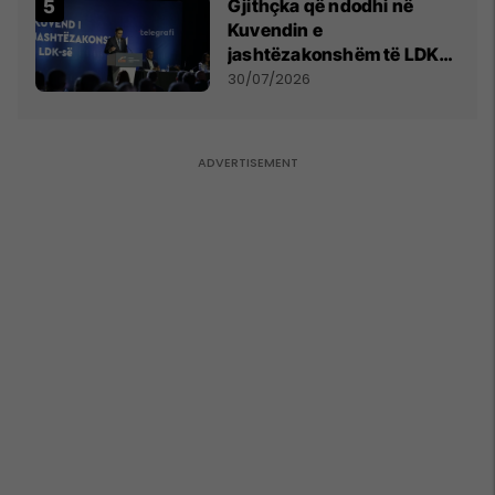
Gjithçka që ndodhi në
Kuvendin e
jashtëzakonshëm të LDK-
së
30/07/2026