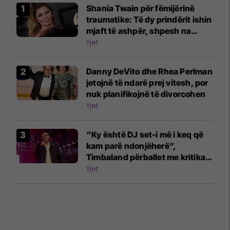
Shania Twain për fëmijërinë
traumatike: Të dy prindërit ishin
mjaft të ashpër, shpesh na
rrihnin
Yjet
Danny DeVito dhe Rhea Perlman
jetojnë të ndarë prej vitesh, por
nuk planifikojnë të divorcohen
Yjet
“Ky është DJ set-i më i keq që
kam parë ndonjëherë”,
Timbaland përballet me kritika
për performancat në festivalet
Yjet
evropiane