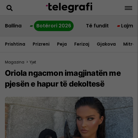
Ballina
Botërori 2026
Të fundit
Lajme
Prishtina
Prizreni
Peja
Ferizaj
Gjakova
Mitrov
Magazina
>
Yjet
Oriola ngacmon imagjinatën me
pjesën e hapur të dekoltesë