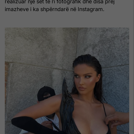
realizuar një set të ri fotografik dhe disa prej
imazheve i ka shpërndarë në Instagram.