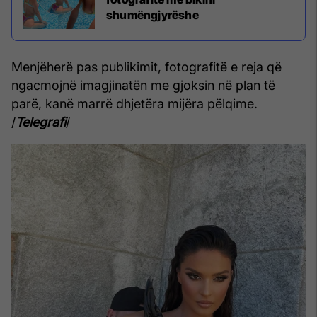
shumëngjyrëshe
Menjëherë pas publikimit, fotografitë e reja që
ngacmojnë imagjinatën me gjoksin në plan të
parë, kanë marrë dhjetëra mijëra pëlqime.
/
Telegrafi
/