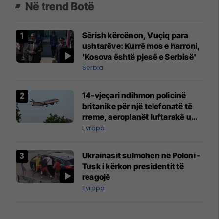
Në trend Botë
Sërish kërcënon, Vuçiq para
ushtarëve: Kurrë mos e harroni,
'Kosova është pjesë e Serbisë'
Serbia
14-vjeçari ndihmon policinë
britanike për një telefonatë të
rreme, aeroplanët luftarakë u
ngritën në ajër për të
Evropa
interceptuar fluturaken e Qatar
Airways që po shkonte drejt
Ukrainasit sulmohen në Poloni -
Mançesterit
Tusk i kërkon presidentit të
reagojë
Evropa