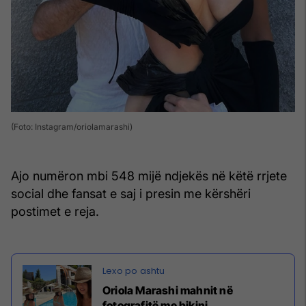
(Foto: Instagram/oriolamarashi)
Ajo numëron mbi 548 mijë ndjekës në këtë rrjete
social dhe fansat e saj i presin me kërshëri
postimet e reja.
Oriola Marashi mahnit në
fotografitë me bikini