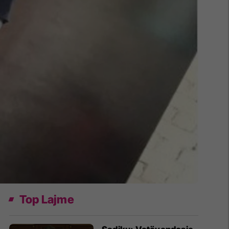
Top Lajme