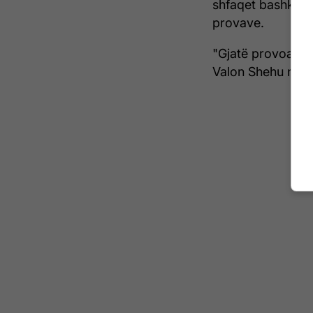
shfaqet bashkë me
provave.
"Gjatë provoave 
Valon Shehu në mb