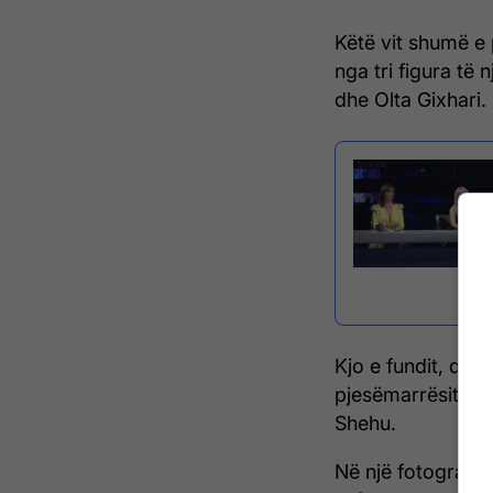
Këtë vit shumë e 
nga tri figura të 
dhe Olta Gixhari.
Kjo e fundit, duke
pjesëmarrësit, n
Shehu.
Në një fotografi 