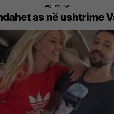
Magazina
>
Yjet
 ndahet as në ushtrime 