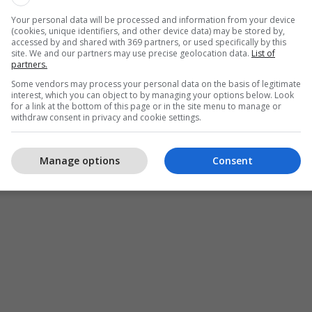
 të, teksa ushtrojnë së bashku në sallën e
Your personal data will be processed and information from your device
(cookies, unique identifiers, and other device data) may be stored by,
accessed by and shared with 369 partners, or used specifically by this
të YFSF me bombën e jurisë Olta Gixharin", shkruan
site. We and our partners may use precise geolocation data.
List of
partners.
ishkrimin e fotografisë. /Telegrafi/
Some vendors may process your personal data on the basis of legitimate
interest, which you can object to by managing your options below. Look
for a link at the bottom of this page or in the site menu to manage or
withdraw consent in privacy and cookie settings.
Manage options
Consent