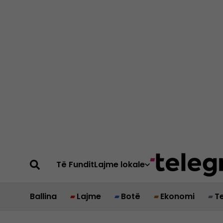
Të Fundit
Lajme lokale
Ballina
Lajme
Botë
Ekonomi
T