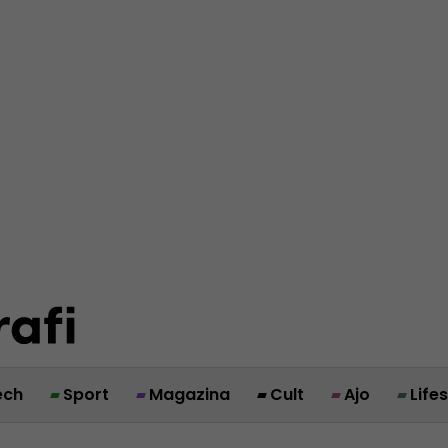
ech
Sport
Magazina
Cult
Ajo
Life