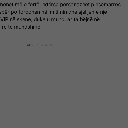
 bëhet më e fortë, ndërsa personazhet pjesëmarrës
për po forcohen në imitimin dhe sjelljen e një
r VIP në skenë, duke u munduar ta bëjnë në
irë të mundshme.