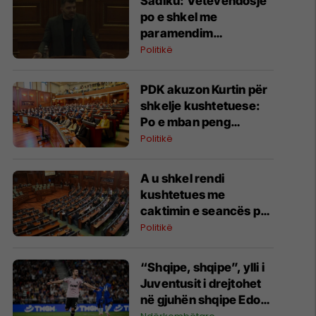
Sadiku: Vetëvendosje
po e shkel me
paramendim
Kushtetutën
Politikë
PDK akuzon Kurtin për
shkelje kushtetuese:
Po e mban peng
konstituimin e Kuvendit
Politikë
A u shkel rendi
kushtetues me
caktimin e seancës për
të shtunën?
Politikë
“Shqipe, shqipe”, ylli i
Juventusit i drejtohet
në gjuhën shqipe Edon