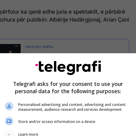
përfolur ka qenë edhe juria e spektaklit, e përbërë
njohura për publikin: Albërije Hadërgjonaj, Arian Çani
Puthje në buzë mes Olta Gixharit
dhe Beatrix Ramosajt, Arian Çani:
Bëre mirë që puthe Oltën, nuk je në
shijet e mija! (Video)
Telegrafi asks for your consent to use your
personal data for the following purposes:
t se ka krijuar një lidhje shumë të veçantë me gjithë
Personalised advertising and content, advertising and content
ë veçanti me këngëtarin e njohur nga Gjakova, Valon
measurement, audience research and services development
Store and/or access information on a device
të publikuar së fundmi nga Valoni në Instagram, Olta
Learn more